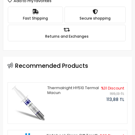
Add to my favorites
Fast Shipping
Secure shopping
Returns and Exchanges
Recommended Products
Thermalright HY510 Termal
%31 Discount
Macun
165,13 TL
113,88 TL