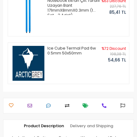
Notebook Ekran Çift Taraflı
%63 Discount
Uzayan Bant
227,76 TL
171mmX8mmX0.3mm (1
85,41 TL
Set - 2 Adet)
Ice Cube Termal Pad 6w
%72 Discount
0.5mm 50x50mm
198,38 TL
54,66 TL
Product Description
Delivery and Shipping