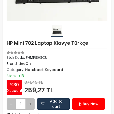
HP Mini 702 Laptop Klavye Türkçe
Stok Kodu: FHMIRSHSCU
Brand:
LineOn
Category:
Notebook Keyboard
Stock: +18
371,45 TL
%30
259,27 TL
Discount
Add to
Buy Now
cart