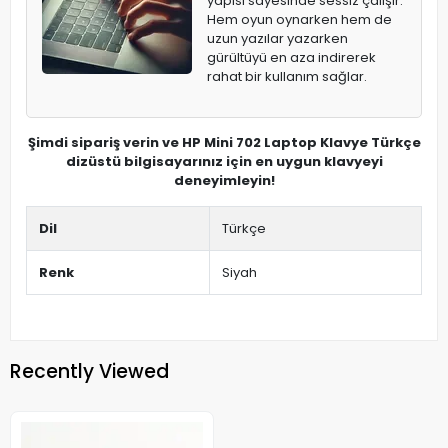
yapısı sayesinde sessiz çalışır.
Hem oyun oynarken hem de
uzun yazılar yazarken
gürültüyü en aza indirerek
rahat bir kullanım sağlar.
Şimdi sipariş verin ve HP Mini 702 Laptop Klavye Türkçe
dizüstü bilgisayarınız için en uygun klavyeyi
deneyimleyin!
Dil
Türkçe
Renk
Siyah
Recently Viewed