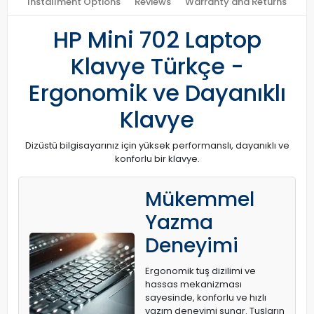
Installment Options
Reviews
Warranty and Returns
HP Mini 702 Laptop
Klavye Türkçe -
Ergonomik ve Dayanıklı
Klavye
Dizüstü bilgisayarınız için yüksek performanslı, dayanıklı ve
konforlu bir klavye.
Mükemmel
Yazma
Deneyimi
Ergonomik tuş dizilimi ve
hassas mekanizması
sayesinde, konforlu ve hızlı
yazım deneyimi sunar. Tuşların