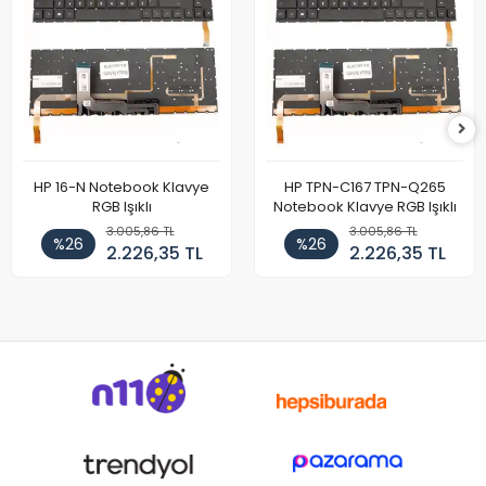
HP 16-N Notebook Klavye
HP TPN-C167 TPN-Q265
RGB Işıklı
Notebook Klavye RGB Işıklı
3.005,86 TL
3.005,86 TL
%26
%26
2.226,35 TL
2.226,35 TL