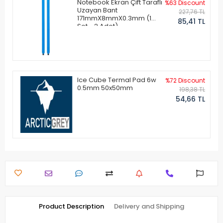
Notebook Ekran Çift Taraflı
%63 Discount
Uzayan Bant
227,76 TL
171mmX8mmX0.3mm (1
85,41 TL
Set - 2 Adet)
Ice Cube Termal Pad 6w
%72 Discount
0.5mm 50x50mm
198,38 TL
54,66 TL
Product Description
Delivery and Shipping