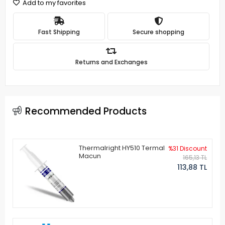
Add to my favorites
Fast Shipping
Secure shopping
Returns and Exchanges
Recommended Products
Thermalright HY510 Termal
%31 Discount
Macun
165,13 TL
113,88 TL