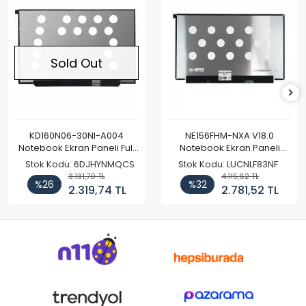
Sold Out
KD160N06-30NI-A004
NE156FHM-NXA V18.0
Notebook Ekran Paneli Full
Notebook Ekran Paneli
HD
144Hz
Stok Kodu: 6DJHYNMQCS
Stok Kodu: LUCNLF83NF
3.131,70 TL
4.115,62 TL
%26
%32
2.319,74 TL
2.781,52 TL