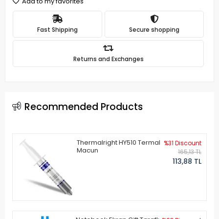
Add to my favorites
Fast Shipping
Secure shopping
Returns and Exchanges
Recommended Products
Thermalright HY510 Termal
%31 Discount
Macun
165,13 TL
113,88 TL