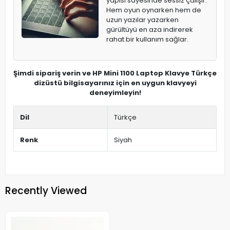
yapısı sayesinde sessiz çalışır.
Hem oyun oynarken hem de
uzun yazılar yazarken
gürültüyü en aza indirerek
rahat bir kullanım sağlar.
Şimdi sipariş verin ve HP Mini 1100 Laptop Klavye Türkçe
dizüstü bilgisayarınız için en uygun klavyeyi
deneyimleyin!
Dil
Türkçe
Renk
Siyah
Recently Viewed