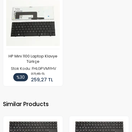
HP Mini 1100 Laptop Klavye
Türkçe
Stok Kodu: FHLGPVMYHV
371,45 TL
%30
259,27 TL
Similar Products