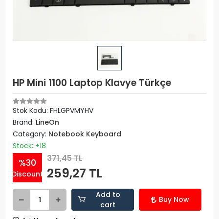
HP Mini 1100 Laptop Klavye Türkçe
Stok Kodu: FHLGPVMYHV
Brand:
LineOn
Category:
Notebook Keyboard
Stock: +18
371,45 TL
%30
259,27 TL
Discount
Add to
Buy Now
cart