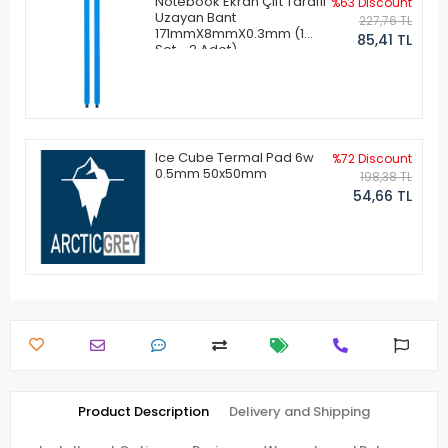
Notebook Ekran Çift Taraflı
%63 Discount
Uzayan Bant
227,76 TL
171mmX8mmX0.3mm (1
85,41 TL
Set - 2 Adet)
Ice Cube Termal Pad 6w
%72 Discount
0.5mm 50x50mm
198,38 TL
54,66 TL
Product Description
Delivery and Shipping