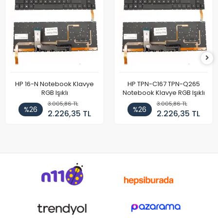
HP 16-N Notebook Klavye
HP TPN-C167 TPN-Q265
RGB Işıklı
Notebook Klavye RGB Işıklı
3.005,86 TL
3.005,86 TL
%26
%26
2.226,35 TL
2.226,35 TL