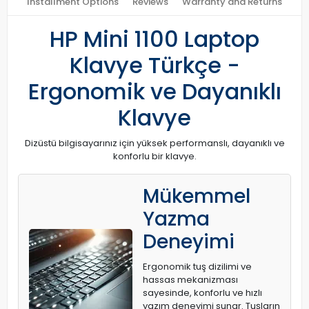
Installment Options
Reviews
Warranty and Returns
HP Mini 1100 Laptop
Klavye Türkçe -
Ergonomik ve Dayanıklı
Klavye
Dizüstü bilgisayarınız için yüksek performanslı, dayanıklı ve
konforlu bir klavye.
Mükemmel
Yazma
Deneyimi
Ergonomik tuş dizilimi ve
hassas mekanizması
sayesinde, konforlu ve hızlı
yazım deneyimi sunar. Tuşların