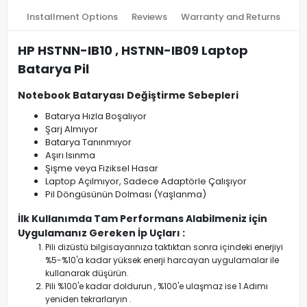
Installment Options
Reviews
Warranty and Returns
HP HSTNN-IB10 , HSTNN-IB09 Laptop
Batarya Pil
Notebook Bataryası Değiştirme Sebepleri
Batarya Hızla Boşalıyor
Şarj Almıyor
Batarya Tanınmıyor
Aşırı Isınma
Şişme veya Fiziksel Hasar
Laptop Açılmıyor, Sadece Adaptörle Çalışıyor
Pil Döngüsünün Dolması (Yaşlanma)
İlk Kullanımda Tam Performans Alabilmeniz için
Uygulamanız Gereken İp Uçları :
Pili dizüstü bilgisayarınıza taktıktan sonra içindeki enerjiyi
%5-%10'a kadar yüksek enerji harcayan uygulamalar ile
kullanarak düşürün.
Pili %100'e kadar doldurun , %100'e ulaşmaz ise 1.Adımı
yeniden tekrarlaryın .