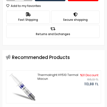
Add to my favorites
Fast Shipping
Secure shopping
Returns and Exchanges
Recommended Products
Thermalright HY510 Termal
%31 Discount
Macun
165,13 TL
113,88 TL