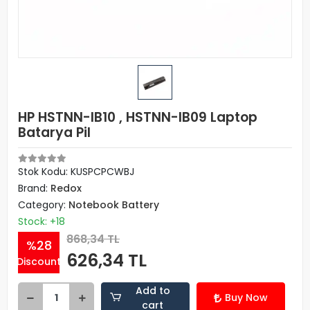
HP HSTNN-IB10 , HSTNN-IB09 Laptop
Batarya Pil
Stok Kodu: KUSPCPCWBJ
Brand:
Redox
Category:
Notebook Battery
Stock: +18
868,34 TL
%28
626,34 TL
Discount
Add to
Buy Now
cart