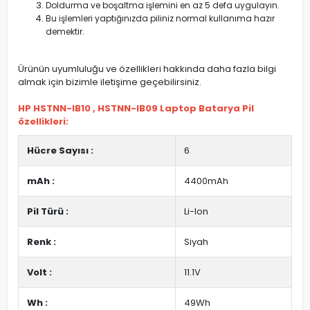
Doldurma ve boşaltma işlemini en az 5 defa uygulayın.
Bu işlemleri yaptığınızda piliniz normal kullanıma hazır
demektir.
Ürünün uyumluluğu ve özellikleri hakkında daha fazla bilgi
almak için bizimle iletişime geçebilirsiniz.
HP HSTNN-IB10 , HSTNN-IB09 Laptop Batarya Pil
özellikleri:
Hücre Sayısı :
6
mAh :
4400mAh
Pil Türü :
Li-Ion
Renk :
Siyah
Volt :
11.1V
Wh :
49Wh