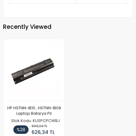
Recently Viewed
HP HSTNN-IB10 , HSTNN-IB09
Laptop Batarya Pil
Stok Kodu: KUSPCPCWBJ
868,34 TL
%28
626,34 TL