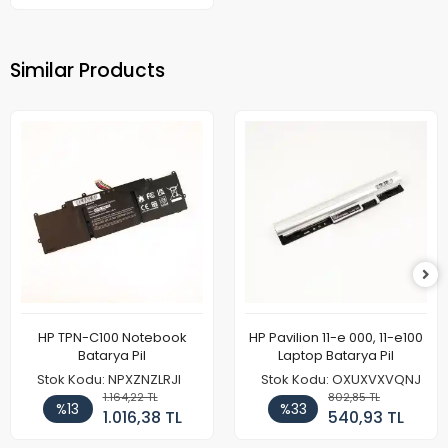
Similar Products
HP TPN-C100 Notebook
HP Pavilion 11-e 000, 11-e100
Batarya Pil
Laptop Batarya Pil
Stok Kodu: NPXZNZLRJI
Stok Kodu: OXUXVXVQNJ
1.164,22 TL
802,85 TL
%13
%33
1.016,38 TL
540,93 TL