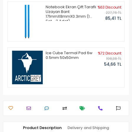
Notebook Ekran Çift Taraflı
%63 Discount
Uzayan Bant
227,76 TL
171mmX8mmX0.3mm (1
85,41 TL
Set - 2 Adet)
Ice Cube Termal Pad 6w
%72 Discount
0.5mm 50x50mm
198,38 TL
54,66 TL
Product Description
Delivery and Shipping