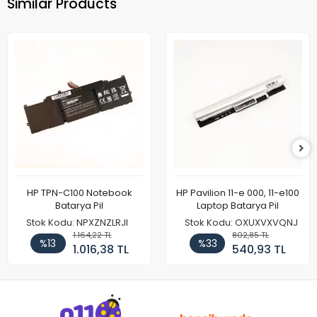
Similar Products
HP TPN-C100 Notebook
HP Pavilion 11-e 000, 11-e100
Batarya Pil
Laptop Batarya Pil
Stok Kodu: NPXZNZLRJI
Stok Kodu: OXUXVXVQNJ
1.164,22 TL
802,85 TL
%13
%33
1.016,38 TL
540,93 TL