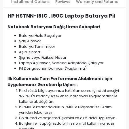
Installment Options
Reviews
Warranty and Returns
HP HSTNN-I91C , I90C Laptop Batarya Pil
Notebook Bataryası Değiştirme Sebepleri
Batarya Hızla Boşalıyor
Şarj Almıyor
Batarya Tanınmıyor
Aşırı Isınma
Şişme veya Fiziksel Hasar
Laptop Açılmıyor, Sadece Adaptörle Çalışıyor
Pil Döngüsünün Dolması (Yaşlanma)
İlk Kullanımda Tam Performans Alabilmeniz için
Uygulamanız Gereken İp Uçları :
Pili dizüstü bilgisayarınıza taktıktan sonra içindeki enerjiyi
%5-%10'a kadar yüksek enerji harcayan uygulamalar ile
kullanarak düşürün.
Pili %100'e kadar doldurun , %100'e ulaşmaz ise 1.Adımı
yeniden tekrarlaryın .
Doldurma ve boşaltma işlemini en az 5 defa uygulayın.
Bu işlemleri yaptığınızda piliniz normal kullanıma hazır
demektir.