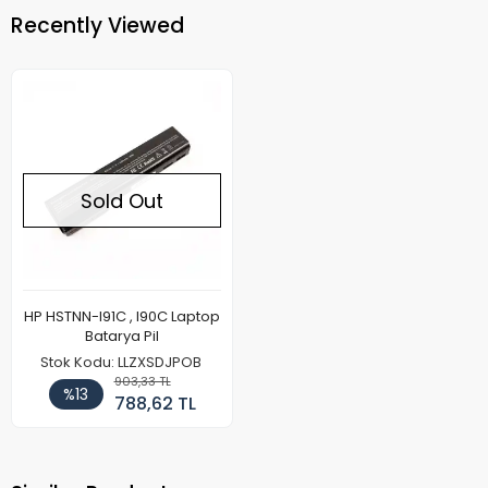
Recently Viewed
Sold Out
HP HSTNN-I91C , I90C Laptop
Batarya Pil
Stok Kodu: LLZXSDJPOB
903,33 TL
%13
788,62 TL