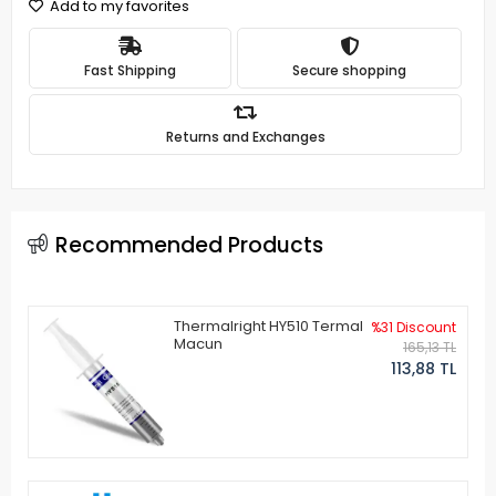
Add to my favorites
Fast Shipping
Secure shopping
Returns and Exchanges
Recommended Products
Thermalright HY510 Termal
%31 Discount
Macun
165,13 TL
113,88 TL