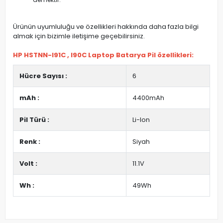
Ürünün uyumluluğu ve özellikleri hakkında daha fazla bilgi
almak için bizimle iletişime geçebilirsiniz.
HP HSTNN-I91C , I90C Laptop Batarya Pil özellikleri:
Hücre Sayısı :
6
mAh :
4400mAh
Pil Türü :
Li-Ion
Renk :
Siyah
Volt :
11.1V
Wh :
49Wh