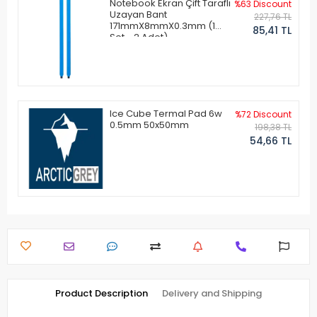
Notebook Ekran Çift Taraflı
%63 Discount
Uzayan Bant
227,76 TL
171mmX8mmX0.3mm (1
85,41 TL
Set - 2 Adet)
Ice Cube Termal Pad 6w
%72 Discount
0.5mm 50x50mm
198,38 TL
54,66 TL
Product Description
Delivery and Shipping