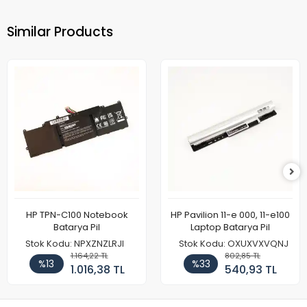
Similar Products
HP TPN-C100 Notebook
HP Pavilion 11-e 000, 11-e100
Batarya Pil
Laptop Batarya Pil
Stok Kodu: NPXZNZLRJI
Stok Kodu: OXUXVXVQNJ
1.164,22 TL
802,85 TL
%13
%33
1.016,38 TL
540,93 TL