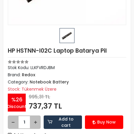
HP HSTNN-I02C Laptop Batarya Pil
Stok Kodu: LLKFVRDJBM
Brand:
Redox
Category:
Notebook Battery
Stock: Tükenmek Üzere
995,31 TL
%26
737,37 TL
Discount
Add to
Buy Now
cart