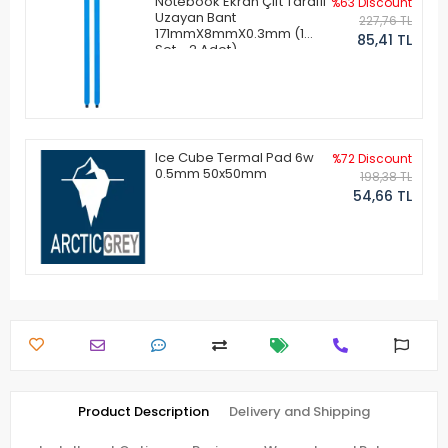
Notebook Ekran Çift Taraflı
%63 Discount
Uzayan Bant
227,76 TL
171mmX8mmX0.3mm (1
85,41 TL
Set - 2 Adet)
Ice Cube Termal Pad 6w
%72 Discount
0.5mm 50x50mm
198,38 TL
54,66 TL
Product Description
Delivery and Shipping