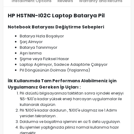
Installment Options
Reviews
Warranty and Returns
HP HSTNN-I02C Laptop Batarya Pil
Notebook Bataryası Değiştirme Sebepleri
Batarya Hızla Boşalıyor
Şarj Almıyor
Batarya Tanınmıyor
Aşırı Isınma
Şişme veya Fiziksel Hasar
Laptop Açılmıyor, Sadece Adaptörle Çalışıyor
Pil Döngüsünün Dolması (Yaşlanma)
İlk Kullanımda Tam Performans Alabilmeniz için
Uygulamanız Gereken İp Uçları :
Pili dizüstü bilgisayarınıza taktıktan sonra içindeki enerjiyi
%5-%10'a kadar yüksek enerji harcayan uygulamalar ile
kullanarak düşürün.
Pili %100'e kadar doldurun , %100'e ulaşmaz ise 1.Adımı
yeniden tekrarlaryın .
Doldurma ve boşaltma işlemini en az 5 defa uygulayın.
Bu işlemleri yaptığınızda piliniz normal kullanıma hazır
demektir.