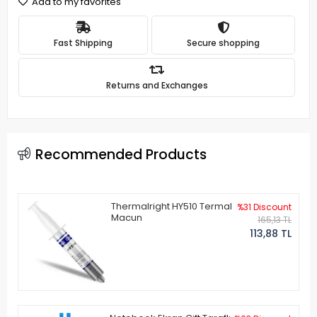
Add to my favorites
Fast Shipping
Secure shopping
Returns and Exchanges
Recommended Products
Thermalright HY510 Termal
%31 Discount
Macun
165,13 TL
113,88 TL