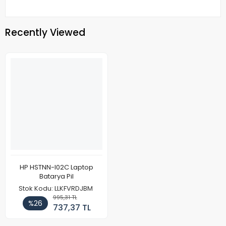
Recently Viewed
HP HSTNN-I02C Laptop
Batarya Pil
Stok Kodu: LLKFVRDJBM
995,31 TL
%26
737,37 TL