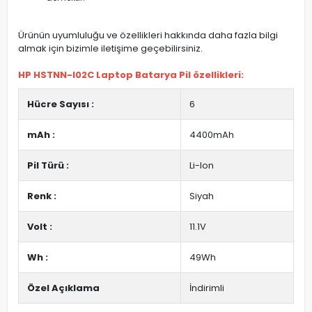
Ürünün uyumluluğu ve özellikleri hakkında daha fazla bilgi
almak için bizimle iletişime geçebilirsiniz.
HP HSTNN-I02C Laptop Batarya Pil özellikleri:
Hücre Sayısı :
6
mAh :
4400mAh
Pil Türü :
Li-Ion
Renk :
Siyah
Volt :
11.1V
Wh :
49Wh
Özel Açıklama
İndirimli