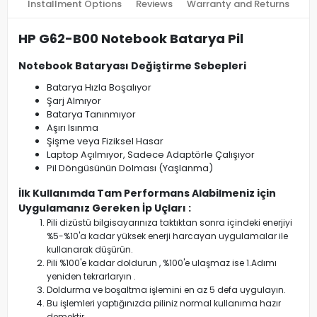
Installment Options
Reviews
Warranty and Returns
HP G62-B00 Notebook Batarya Pil
Notebook Bataryası Değiştirme Sebepleri
Batarya Hızla Boşalıyor
Şarj Almıyor
Batarya Tanınmıyor
Aşırı Isınma
Şişme veya Fiziksel Hasar
Laptop Açılmıyor, Sadece Adaptörle Çalışıyor
Pil Döngüsünün Dolması (Yaşlanma)
İlk Kullanımda Tam Performans Alabilmeniz için
Uygulamanız Gereken İp Uçları :
Pili dizüstü bilgisayarınıza taktıktan sonra içindeki enerjiyi
%5-%10'a kadar yüksek enerji harcayan uygulamalar ile
kullanarak düşürün.
Pili %100'e kadar doldurun , %100'e ulaşmaz ise 1.Adımı
yeniden tekrarlaryın .
Doldurma ve boşaltma işlemini en az 5 defa uygulayın.
Bu işlemleri yaptığınızda piliniz normal kullanıma hazır
demektir.