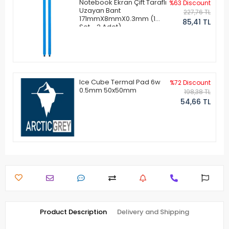
Notebook Ekran Çift Taraflı
%63 Discount
Uzayan Bant
227,76 TL
171mmX8mmX0.3mm (1
85,41 TL
Set - 2 Adet)
Ice Cube Termal Pad 6w
%72 Discount
0.5mm 50x50mm
198,38 TL
54,66 TL
Product Description
Delivery and Shipping