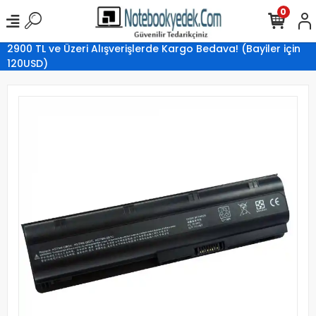
0
2900 TL ve Üzeri Alışverişlerde Kargo Bedava! (Bayiler için
120USD)