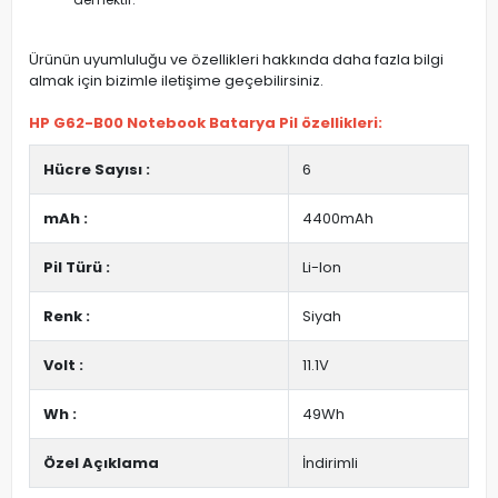
Ürünün uyumluluğu ve özellikleri hakkında daha fazla bilgi
almak için bizimle iletişime geçebilirsiniz.
HP G62-B00 Notebook Batarya Pil özellikleri:
Hücre Sayısı :
6
mAh :
4400mAh
Pil Türü :
Li-Ion
Renk :
Siyah
Volt :
11.1V
Wh :
49Wh
Özel Açıklama
İndirimli