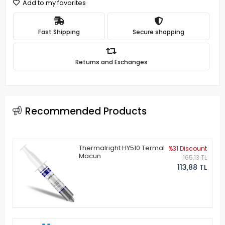
Add to my favorites
Fast Shipping
Secure shopping
Returns and Exchanges
Recommended Products
Thermalright HY510 Termal
%31 Discount
Macun
165,13 TL
113,88 TL