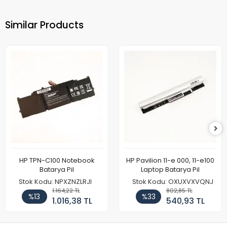
Similar Products
HP TPN-C100 Notebook
HP Pavilion 11-e 000, 11-e100
Batarya Pil
Laptop Batarya Pil
Stok Kodu: NPXZNZLRJI
Stok Kodu: OXUXVXVQNJ
1.164,22 TL
802,85 TL
%13
%33
1.016,38 TL
540,93 TL