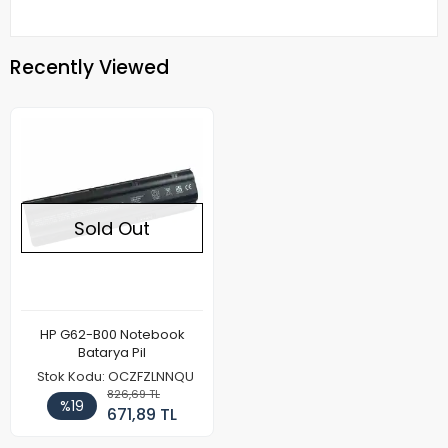
Recently Viewed
Sold Out
HP G62-B00 Notebook
Batarya Pil
Stok Kodu: OCZFZLNNQU
826,69 TL
%19
671,89 TL