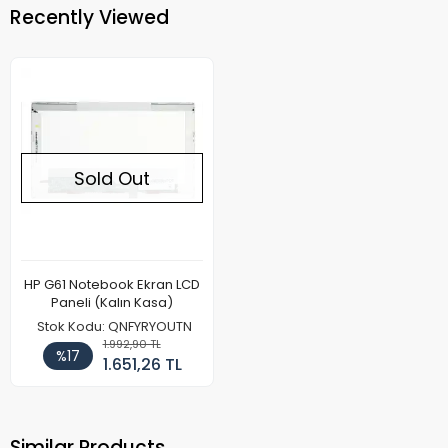
Recently Viewed
Sold Out
HP G61 Notebook Ekran LCD
Paneli (Kalın Kasa)
Stok Kodu: QNFYRYOUTN
1.992,90 TL
%17
1.651,26 TL
Similar Products