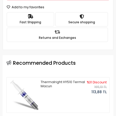
Add to my favorites
Fast Shipping
Secure shopping
Returns and Exchanges
Recommended Products
Thermalright HY510 Termal
%31 Discount
Macun
165,13 TL
113,88 TL