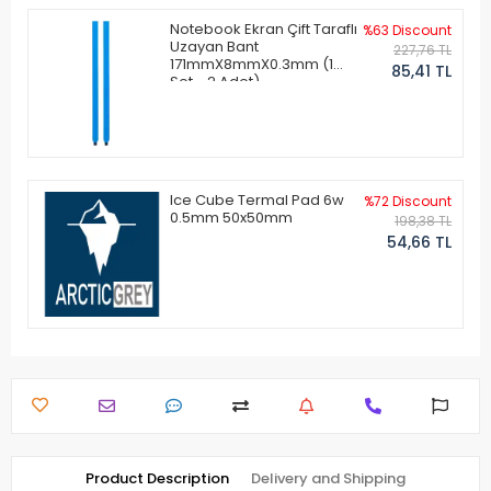
Notebook Ekran Çift Taraflı
%63 Discount
Uzayan Bant
227,76 TL
171mmX8mmX0.3mm (1
85,41 TL
Set - 2 Adet)
Ice Cube Termal Pad 6w
%72 Discount
0.5mm 50x50mm
198,38 TL
54,66 TL
Product Description
Delivery and Shipping