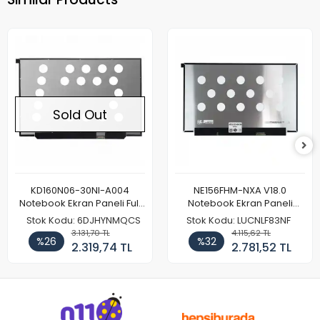
Sold Out
KD160N06-30NI-A004
NE156FHM-NXA V18.0
Notebook Ekran Paneli Full
Notebook Ekran Paneli
HD
144Hz
Stok Kodu: 6DJHYNMQCS
Stok Kodu: LUCNLF83NF
3.131,70 TL
4.115,62 TL
%26
%32
2.319,74 TL
2.781,52 TL