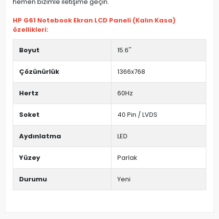
hemen bizimle iletişime geçin.
HP G61 Notebook Ekran LCD Paneli (Kalın Kasa)
özellikleri:
Boyut
15.6''
Çözünürlük
1366x768
Hertz
60Hz
Soket
40 Pin / LVDS
Aydınlatma
LED
Yüzey
Parlak
Durumu
Yeni