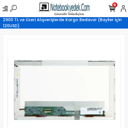
0
2900 TL ve Üzeri Alışverişlerde Kargo Bedava! (Bayiler için
120USD)