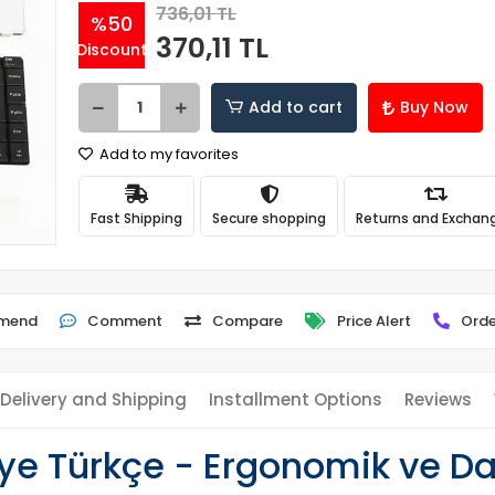
736,01 TL
%50
370,11 TL
Discount
Add to cart
Buy Now
Add to my favorites
Fast Shipping
Secure shopping
Returns and Exchan
mend
Comment
Compare
Price Alert
Orde
Delivery and Shipping
Installment Options
Reviews
ye Türkçe - Ergonomik ve Da