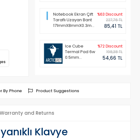
Notebook Ekran Çift
%63 Discount
Taraflı Uzayan Bant
227,76 TL
171mmX8mmX0.3mm
85,41 TL
(1 Set - 2 Adet)
Ice Cube
%72 Discount
Termal Pad 6w
198,38 TL
0.5mm
54,66 TL
ges
50x50mm
r By Phone
Product Suggestions
Warranty and Returns
yanıklı Klavye