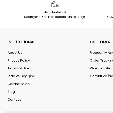
Hızlı Teslimat
Siparişleriniz en kısa sürede elinize ulaşır.
Güv
INSTİTUTİONAL
CUSTOMER S
About Us
Frequently As
Privacy Policy
Order Trackin
Terms of Use
Wire Transfer 
İade ve Değişim
Garanti Ve İad
Garanti Talebi
Blog
Contact