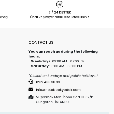
7 / 24 DESTEK
eneği
Öneri ve şikayetlerinizi bize iletebilirsiniz.
CONTACT US
You can reach us during the following
hours:
-
Weekdays:
09:00 AM - 07:00 PM
-
Saturday:
10:00 AM - 03:00 PM
(Closed on Sundays and public holidays.)
0212 433 38 33
info@notebookyedek.com
M.Çakmak Mah. İnönü Cad. N.162/b
Güngören- İSTANBUL