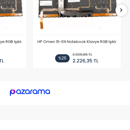
 RGB Işıklı
HP Omen 15-EN Notebook Klavye RGB Işıklı
3.005,86 TL
%26
TL
2.226,35 TL