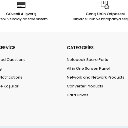
Güvenli Alışveriş
Geniş Ürün Yelpazesi
enli ve kolay ödeme sistemi
Binlerce ürün ve kampanya seç
ERVİCE
CATEGORİES
ked Questions
Notebook Spare Parts
g
All in One Screen Panel
Notifications
Network and Network Products
e Koşulları
Converter Products
Hard Drives