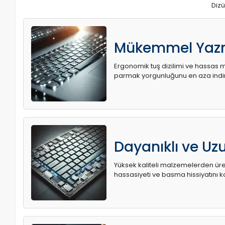
Dizü
Mükemmel Yaz
Ergonomik tuş dizilimi ve hassas me
parmak yorgunluğunu en aza indir
Dayanıklı ve U
Yüksek kaliteli malzemelerden üret
hassasiyeti ve basma hissiyatını k