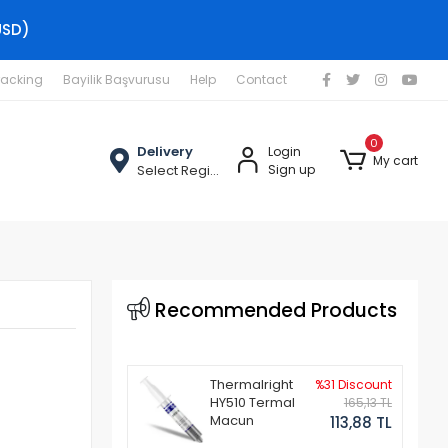
USD)
racking
Bayilik Başvurusu
Help
Contact
0
Delivery
Login
My cart
Select Region
Sign up
Recommended Products
Thermalright
%31 Discount
HY510 Termal
165,13 TL
Macun
113,88 TL