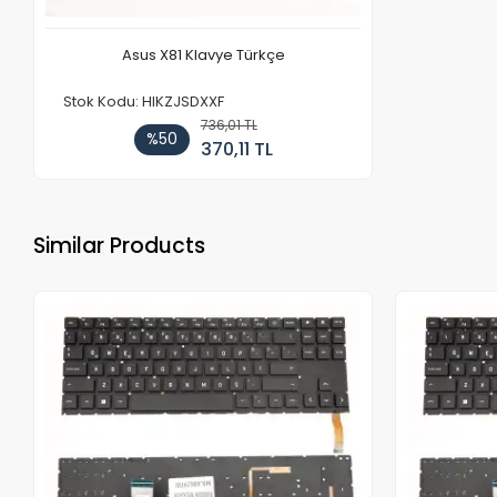
Asus X81 Klavye Türkçe
Stok Kodu: HIKZJSDXXF
736,01 TL
%50
370,11 TL
Similar Products