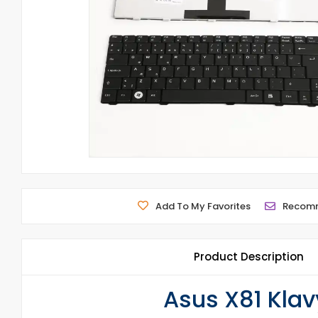
Add To My Favorites
Recom
Product Description
Asus X81 Klav