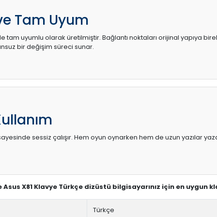
 ve Tam Uyum
 tam uyumlu olarak üretilmiştir. Bağlantı noktaları orijinal yapıya bir
uz bir değişim süreci sunar.
Kullanım
sı sayesinde sessiz çalışır. Hem oyun oynarken hem de uzun yazılar yaza
ve Asus X81 Klavye Türkçe dizüstü bilgisayarınız için en uygun k
Türkçe