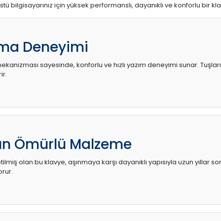
stü bilgisayarınız için yüksek performanslı, dayanıklı ve konforlu bir kl
ma Deneyimi
kanizması sayesinde, konforlu ve hızlı yazım deneyimi sunar. Tuşların d
ir.
zun Ömürlü Malzeme
ilmiş olan bu klavye, aşınmaya karşı dayanıklı yapısıyla uzun yıllar so
orur.