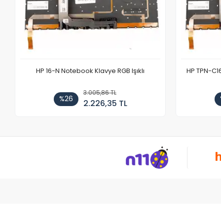
HP 16-N Notebook Klavye RGB Işıklı
HP TPN-C1
3.005,86 TL
%26
2.226,35 TL