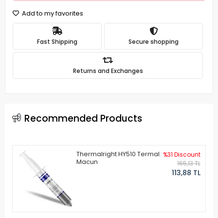
Add to my favorites
Fast Shipping
Secure shopping
Returns and Exchanges
Recommended Products
Thermalright HY510 Termal
%31 Discount
Macun
165,13 TL
113,88 TL