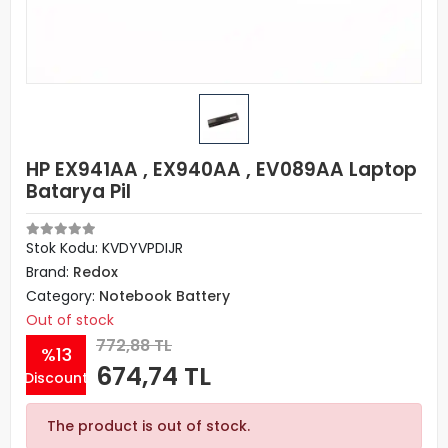
HP EX941AA , EX940AA , EV089AA Laptop
Batarya Pil
Stok Kodu: KVDYVPDIJR
Brand:
Redox
Category:
Notebook Battery
Out of stock
772,88 TL
%13
674,74 TL
Discount
The product is out of stock.