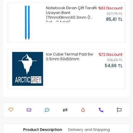
Notebook Ekran Çift Taraflı
%63 Discount
Uzayan Bant
227,76 TL
171mmX8mmX0.3mm (1
85,41 TL
Set - 2 Adet)
Ice Cube Termal Pad 6w
%72 Discount
0.5mm 50x50mm
198,38 TL
54,66 TL
Product Description
Delivery and Shipping