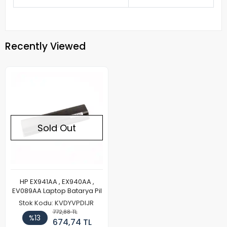
Recently Viewed
Sold Out
HP EX941AA , EX940AA ,
EV089AA Laptop Batarya Pil
Stok Kodu: KVDYVPDIJR
772,88 TL
%13
674,74 TL