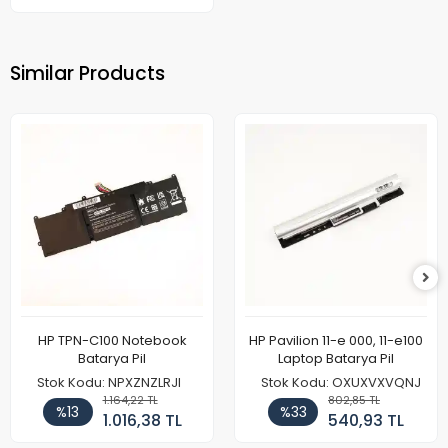
Similar Products
HP TPN-C100 Notebook
HP Pavilion 11-e 000, 11-e100
Batarya Pil
Laptop Batarya Pil
Stok Kodu: NPXZNZLRJI
Stok Kodu: OXUXVXVQNJ
1.164,22 TL
802,85 TL
%13
%33
1.016,38 TL
540,93 TL