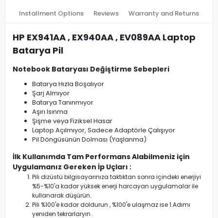
Installment Options
Reviews
Warranty and Returns
HP EX941AA , EX940AA , EV089AA Laptop
Batarya Pil
Notebook Bataryası Değiştirme Sebepleri
Batarya Hızla Boşalıyor
Şarj Almıyor
Batarya Tanınmıyor
Aşırı Isınma
Şişme veya Fiziksel Hasar
Laptop Açılmıyor, Sadece Adaptörle Çalışıyor
Pil Döngüsünün Dolması (Yaşlanma)
İlk Kullanımda Tam Performans Alabilmeniz için
Uygulamanız Gereken İp Uçları :
Pili dizüstü bilgisayarınıza taktıktan sonra içindeki enerjiyi
%5-%10'a kadar yüksek enerji harcayan uygulamalar ile
kullanarak düşürün.
Pili %100'e kadar doldurun , %100'e ulaşmaz ise 1.Adımı
yeniden tekrarlaryın .