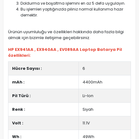
Doldurma ve boşaltma işlemini en az 5 defa uygulayın.
Bu işlemleri yaptığınızda piliniz normal kullanıma hazır
demektir.
Ürünün uyumluluğu ve özellikleri hakkında daha fazla bilgi
almak için bizimle iletişime geçebilirsiniz.
HP EX941AA , EX940AA , EV089AA Laptop Batarya Pil
özellikleri:
Hücre Sayısı :
6
mAh :
4400mAh
Pil Türü :
Li-Ion
Renk :
Siyah
Volt :
11.1V
Wh :
49Wh