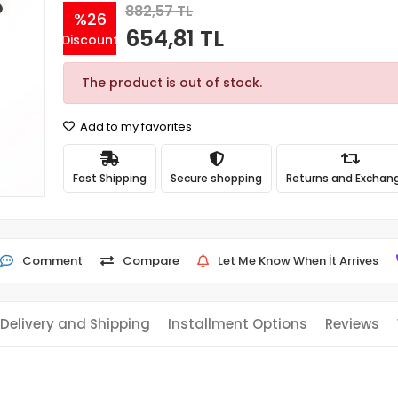
882,57 TL
%26
654,81 TL
Discount
The product is out of stock.
Add to my favorites
Fast Shipping
Secure shopping
Returns and Exchan
Comment
Compare
Let Me Know When İt Arrives
Delivery and Shipping
Installment Options
Reviews