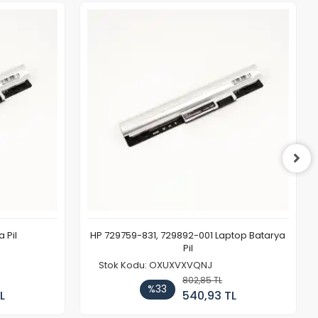
 Pil
HP 729759-831, 729892-001 Laptop Batarya
Pil
Stok Kodu: OXUXVXVQNJ
802,85 TL
%33
L
540,93 TL