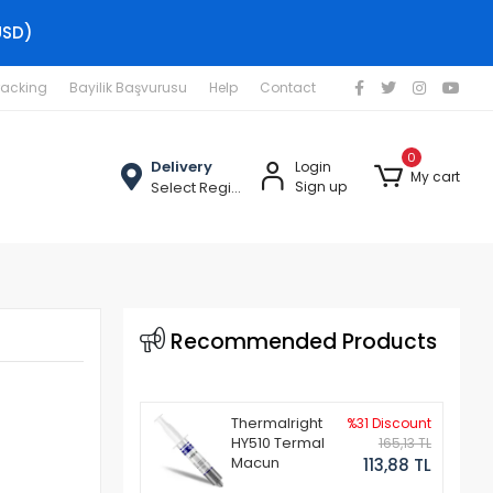
USD)
racking
Bayilik Başvurusu
Help
Contact
0
Delivery
Login
My cart
Select Region
Sign up
Recommended Products
Thermalright
%31 Discount
HY510 Termal
165,13 TL
Macun
113,88 TL