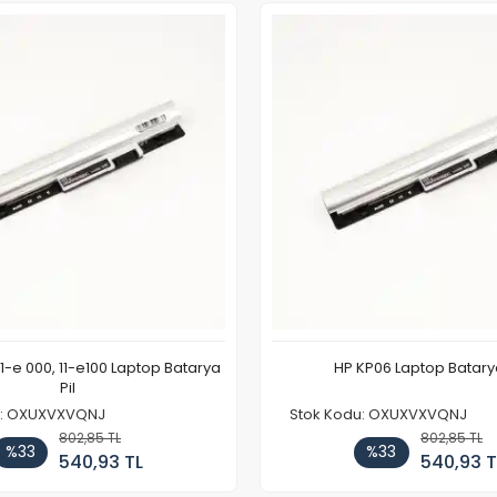
11-e 000, 11-e100 Laptop Batarya
HP KP06 Laptop Batarya
Pil
u: OXUXVXVQNJ
Stok Kodu: OXUXVXVQNJ
802,85 TL
802,85 TL
%33
%33
540,93 TL
540,93 T