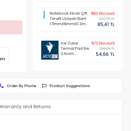
Notebook Ekran Çift
%63 Discount
Taraflı Uzayan Bant
227,76 TL
171mmX8mmX0.3mm
85,41 TL
(1 Set - 2 Adet)
Ice Cube
%72 Discount
Termal Pad 6w
198,38 TL
0.5mm
54,66 TL
ges
50x50mm
Order By Phone
Product Suggestions
Warranty and Returns