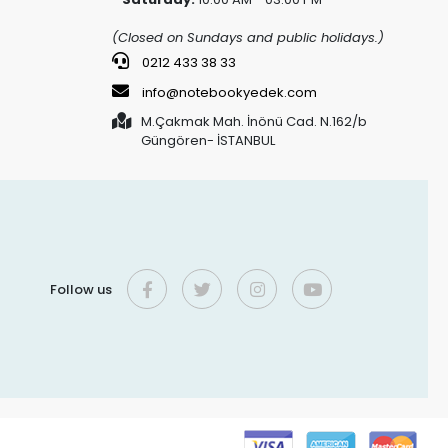
(Closed on Sundays and public holidays.)
0212 433 38 33
info@notebookyedek.com
M.Çakmak Mah. İnönü Cad. N.162/b
Güngören- İSTANBUL
Follow us