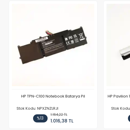
HP TPN-C100 Notebook Batarya Pil
HP Pavilion 
Stok Kodu: NPXZNZLRJI
Stok Kod
1.164,22 TL
%13
1.016,38 TL