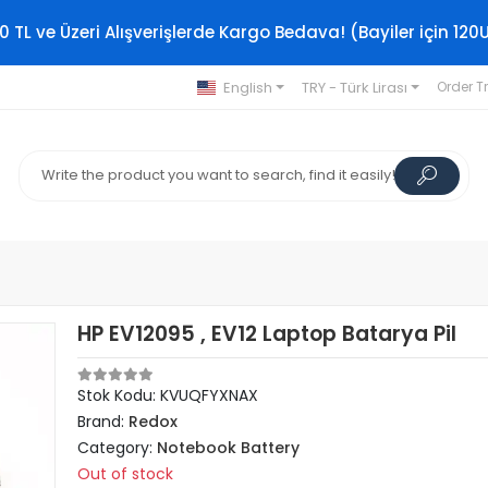
0 TL ve Üzeri Alışverişlerde Kargo Bedava! (Bayiler için 120
English
TRY - Türk Lirası
Order T
HP EV12095 , EV12 Laptop Batarya Pil
Stok Kodu: KVUQFYXNAX
Brand:
Redox
Category:
Notebook Battery
Out of stock