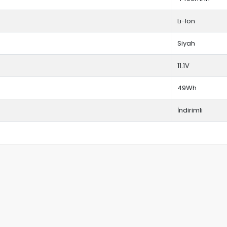
Li-Ion
Siyah
11.1V
49Wh
İndirimli