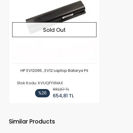
Sold Out
HP EV12095 , EV12 Laptop Batarya Pil
Stok Kodu: KVUQFYXNAX
882,57 TL
%26
654,81 TL
Similar Products