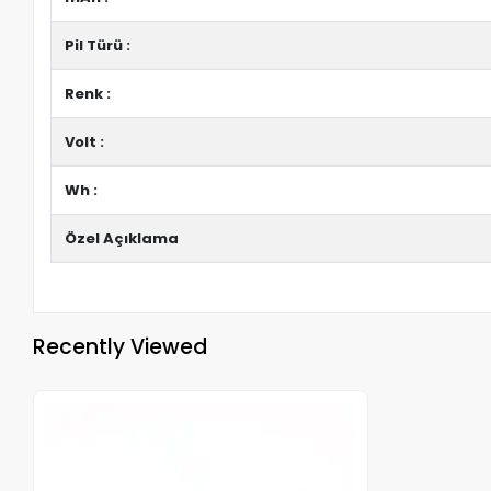
Pil Türü :
Renk :
Volt :
Wh :
Özel Açıklama
Recently Viewed
Out of stock