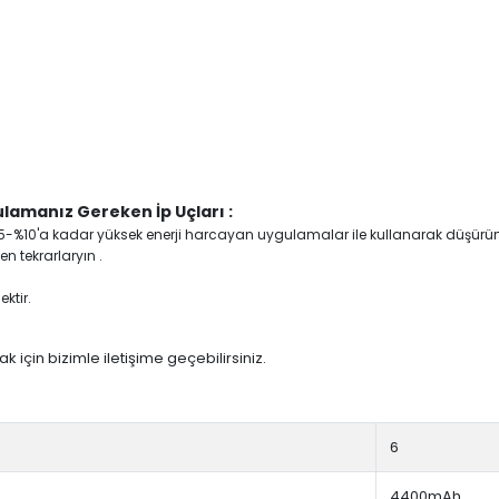
lamanız Gereken İp Uçları :
yi %5-%10'a kadar yüksek enerji harcayan uygulamalar ile kullanarak düşürü
n tekrarlaryın .
ktir.
 için bizimle iletişime geçebilirsiniz.
6
4400mAh