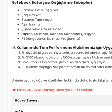
Notebook Bataryası Değiştirme Sebepleri
Batarya Hızla Boşalıyor
Şarj Almıyor
Batarya Tanınmıyor
Aşırı Isınma
Şişme veya Fiziksel Hasar
Laptop Açılmıyor, Sadece Adaptörle Çalışıyor
Pil Döngüsünün Dolması (Yaşlanma)
İlk Kullanımda Tam Performans Alabilmeniz için Uygu
Pili dizüstü bilgisayarınıza taktıktan sonra içindeki enerji
Pili %100'e kadar doldurun , %100'e ulaşmaz ise 1.Adımı yenide
Doldurma ve boşaltma işlemini en az 5 defa uygulayın.
Bu işlemleri yaptığınızda piliniz normal kullanıma hazır deme
Ürünün uyumluluğu ve özellikleri hakkında daha fazla bilgi almak
HP EV12095 , EV12 Laptop Batarya Pil özellikleri:
Hücre Sayısı :
mAh :