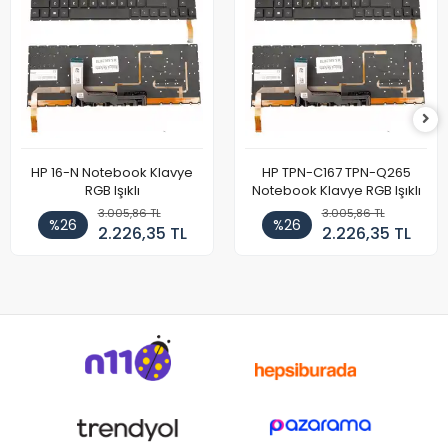
HP 16-N Notebook Klavye
HP TPN-C167 TPN-Q265
RGB Işıklı
Notebook Klavye RGB Işıklı
3.005,86 TL
3.005,86 TL
%26
%26
2.226,35 TL
2.226,35 TL