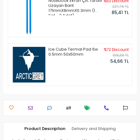
Notebook Ekran Çift Taraflı
%63 Discount
Uzayan Bant
227,76 TL
171mmX8mmX0.3mm (1
85,41 TL
Set - 2 Adet)
Ice Cube Termal Pad 6w
%72 Discount
0.5mm 50x50mm
198,38 TL
54,66 TL
Product Description
Delivery and Shipping