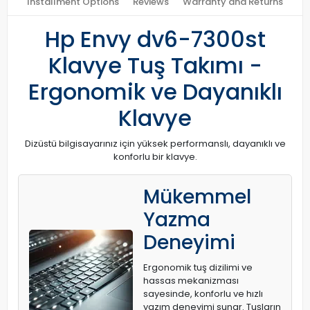
Installment Options
Reviews
Warranty and Returns
Hp Envy dv6-7300st
Klavye Tuş Takımı -
Ergonomik ve Dayanıklı
Klavye
Dizüstü bilgisayarınız için yüksek performanslı, dayanıklı ve
konforlu bir klavye.
Mükemmel
Yazma
Deneyimi
Ergonomik tuş dizilimi ve
hassas mekanizması
sayesinde, konforlu ve hızlı
yazım deneyimi sunar. Tuşların