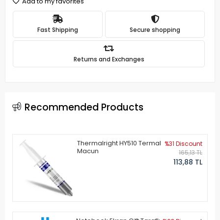
Add to my favorites
Fast Shipping
Secure shopping
Returns and Exchanges
Recommended Products
Thermalright HY510 Termal
%31 Discount
Macun
165,13 TL
113,88 TL