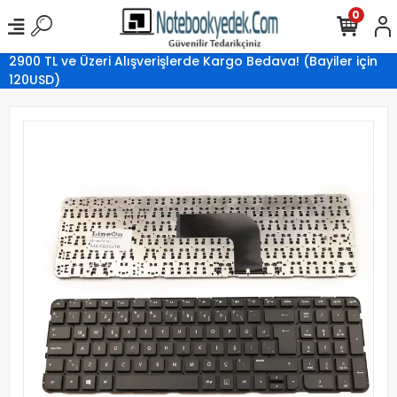
0
2900 TL ve Üzeri Alışverişlerde Kargo Bedava! (Bayiler için
120USD)