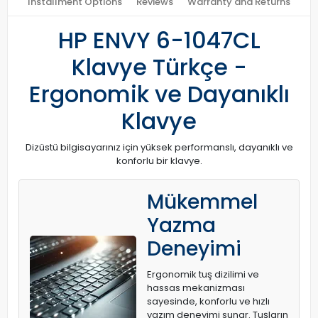
Installment Options
Reviews
Warranty and Returns
HP ENVY 6-1047CL
Klavye Türkçe -
Ergonomik ve Dayanıklı
Klavye
Dizüstü bilgisayarınız için yüksek performanslı, dayanıklı ve
konforlu bir klavye.
Mükemmel
Yazma
Deneyimi
Ergonomik tuş dizilimi ve
hassas mekanizması
sayesinde, konforlu ve hızlı
yazım deneyimi sunar. Tuşların