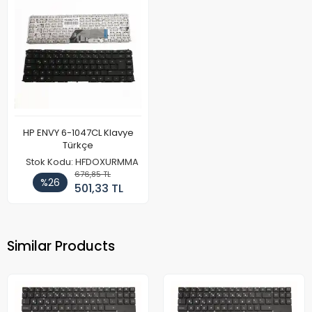
HP ENVY 6-1047CL Klavye
Türkçe
Stok Kodu: HFDOXURMMA
676,85 TL
%26
501,33 TL
Similar Products