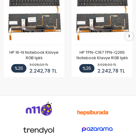
HP 16-N Notebook Klavye
HP TPN-C167 TPN-Q265
RGB Işıklı
Notebook Klavye RGB Işıklı
3.028,03 TL
3.028,03 TL
%26
%26
2.242,78 TL
2.242,78 TL