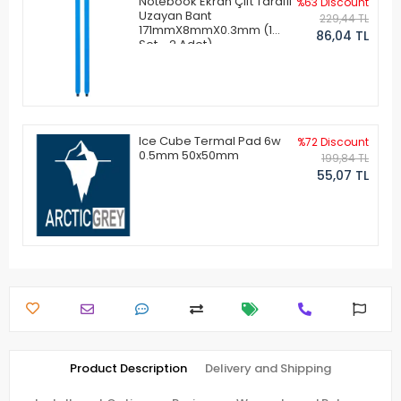
Notebook Ekran Çift Taraflı
%63 Discount
Uzayan Bant
229,44 TL
171mmX8mmX0.3mm (1
86,04 TL
Set - 2 Adet)
Ice Cube Termal Pad 6w
%72 Discount
0.5mm 50x50mm
199,84 TL
55,07 TL
Product Description
Delivery and Shipping