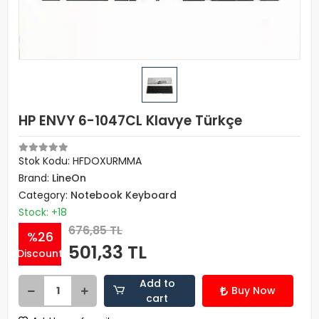
HP ENVY 6-1047CL Klavye Türkçe
Stok Kodu: HFDOXURMMA
Brand:
LineOn
Category:
Notebook Keyboard
Stock: +18
676,85 TL
%26
501,33 TL
Discount
Add to
Buy Now
cart