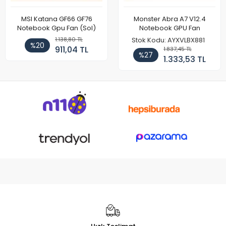
MSI Katana GF66 GF76
Monster Abra A7 V12.4
Notebook Gpu Fan (Sol)
Notebook GPU Fan
1.138,80 TL
Stok Kodu: AYXVLBX881
%20
911,04 TL
1.837,45 TL
%27
1.333,53 TL