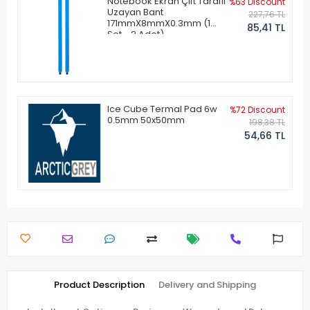
Notebook Ekran Çift Taraflı
%63 Discount
Uzayan Bant
227,76 TL
171mmX8mmX0.3mm (1
85,41 TL
Set - 2 Adet)
Ice Cube Termal Pad 6w
%72 Discount
0.5mm 50x50mm
198,38 TL
54,66 TL
Product Description
Delivery and Shipping