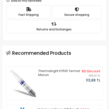
Add to my favorites
Fast Shipping
Secure shopping
Returns and Exchanges
Recommended Products
Thermalright HY510 Termal
%31 Discount
Macun
165,13 TL
113,88 TL