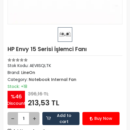
HP Envy 15 Serisi İşlemci Fanı
Stok Kodu: AEVIISQLTK
Brand:
LineOn
Category:
Notebook Internal Fan
Stock: +18
396,16 TL
%46
213,53 TL
Discount
Add to
Buy Now
cart