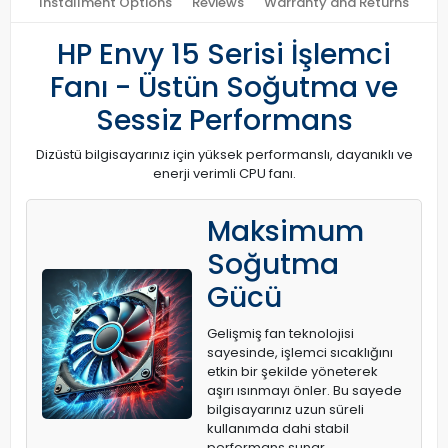
Installment Options
Reviews
Warranty and Returns
HP Envy 15 Serisi İşlemci
Fanı - Üstün Soğutma ve
Sessiz Performans
Dizüstü bilgisayarınız için yüksek performanslı, dayanıklı ve
enerji verimli CPU fanı.
Maksimum
Soğutma
Gücü
Gelişmiş fan teknolojisi
sayesinde, işlemci sıcaklığını
etkin bir şekilde yöneterek
aşırı ısınmayı önler. Bu sayede
bilgisayarınız uzun süreli
kullanımda dahi stabil
performans sunar.