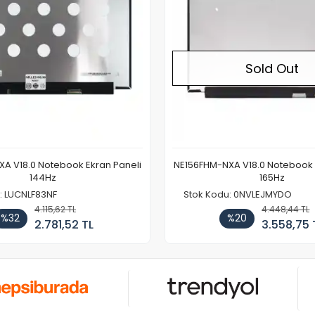
Sold Out
A V18.0 Notebook Ekran Paneli
NE156FHM-NXA V18.0 Notebook 
144Hz
165Hz
: LUCNLF83NF
Stok Kodu: 0NVLEJMYDO
4.115,62 TL
4.448,44 TL
%32
%20
2.781,52 TL
3.558,75 