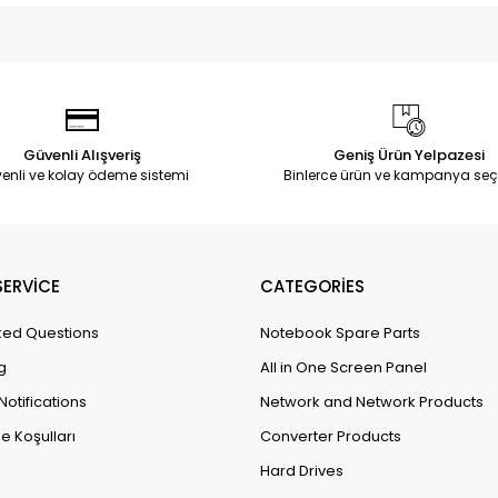
Güvenli Alışveriş
Geniş Ürün Yelpazesi
enli ve kolay ödeme sistemi
Binlerce ürün ve kampanya seç
ERVİCE
CATEGORİES
ked Questions
Notebook Spare Parts
g
All in One Screen Panel
Notifications
Network and Network Products
e Koşulları
Converter Products
Hard Drives