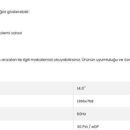
ini gösterebilir:
blemi varsa
arızaları ile ilgili makalemizi okuyabilirsiniz. Ürünün uyumluluğu ve ö
14.0''
1366x768
60Hz
30 Pin / eDP