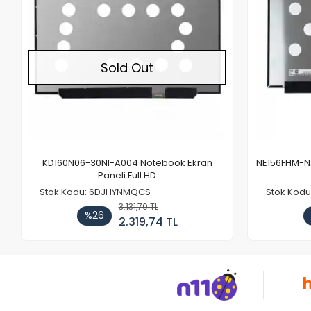
Sold Out
KD160N06-30NI-A004 Notebook Ekran
NE156FHM-NX
Paneli Full HD
Stok Kodu: 6DJHYNMQCS
Stok Kodu
3.131,70 TL
%26
2.319,74 TL