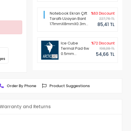
Notebook Ekran Çift
%63 Discount
Taraflı Uzayan Bant
227,76 TL
171mmX8mmX0.3mm
85,41 TL
(1 Set - 2 Adet)
Ice Cube
%72 Discount
Termal Pad 6w
198,38 TL
0.5mm
54,66 TL
ges
50x50mm
Order By Phone
Product Suggestions
Warranty and Returns