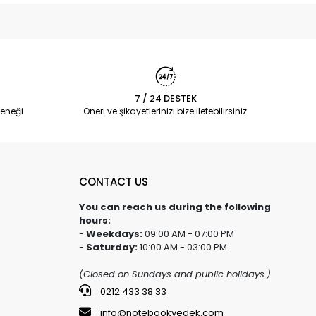
7 / 24 DESTEK
eneği
Öneri ve şikayetlerinizi bize iletebilirsiniz.
CONTACT US
You can reach us during the following
hours:
-
Weekdays:
09:00 AM - 07:00 PM
-
Saturday:
10:00 AM - 03:00 PM
(Closed on Sundays and public holidays.)
0212 433 38 33
info@notebookyedek.com