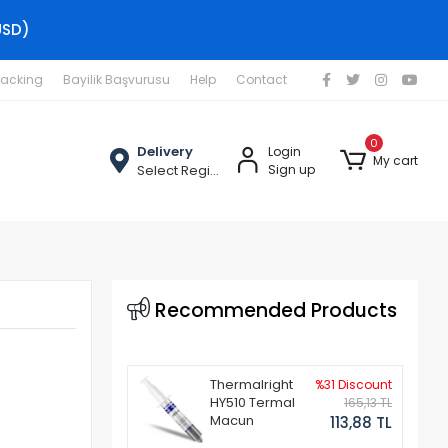
USD)
racking
Bayilik Başvurusu
Help
Contact
0
Delivery
Login
My cart
Select Region
Sign up
Recommended Products
Thermalright
%31 Discount
HY510 Termal
165,13 TL
Macun
113,88 TL