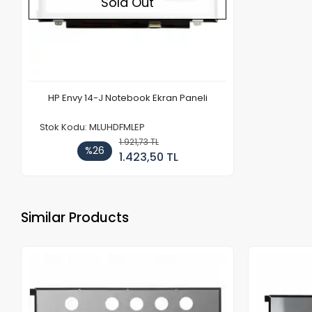
Sold Out
HP Envy 14-J Notebook Ekran Paneli
Stok Kodu: MLUHDFMLEP
1.921,73 TL
%26
1.423,50 TL
Similar Products
Out of stock