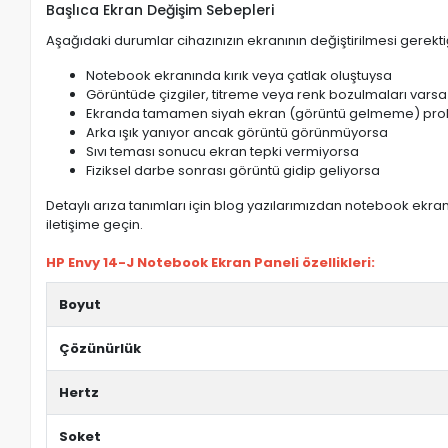
Başlıca Ekran Değişim Sebepleri
Aşağıdaki durumlar cihazınızın ekranının değiştirilmesi gerektiğ
Notebook ekranında kırık veya çatlak oluştuysa
Görüntüde çizgiler, titreme veya renk bozulmaları varsa
Ekranda tamamen siyah ekran (görüntü gelmeme) pro
Arka ışık yanıyor ancak görüntü görünmüyorsa
Sıvı teması sonucu ekran tepki vermiyorsa
Fiziksel darbe sonrası görüntü gidip geliyorsa
Detaylı arıza tanımları için blog yazılarımızdan notebook ekran 
iletişime geçin.
HP Envy 14-J Notebook Ekran Paneli özellikleri:
Boyut
Çözünürlük
Hertz
Soket