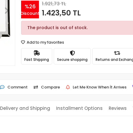
1.921,73 TL
%26
1.423,50 TL
Discount
The product is out of stock.
Add to my favorites
Fast Shipping
Secure shopping
Returns and Exchan
Comment
Compare
Let Me Know When İt Arrives
Delivery and Shipping
Installment Options
Reviews