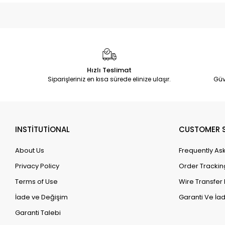
Hızlı Teslimat
Siparişleriniz en kısa sürede elinize ulaşır.
Güv
INSTİTUTİONAL
CUSTOMER S
About Us
Frequently As
Privacy Policy
Order Trackin
Terms of Use
Wire Transfer 
İade ve Değişim
Garanti Ve İad
Garanti Talebi