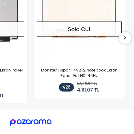
Sold Out
Ekran Paneli
Monster Tulpar T7 V21.2 Notebook Ekran
Paneli Full HD 144Hz
5.549,94 TL
%26
4.111,07 TL
TL