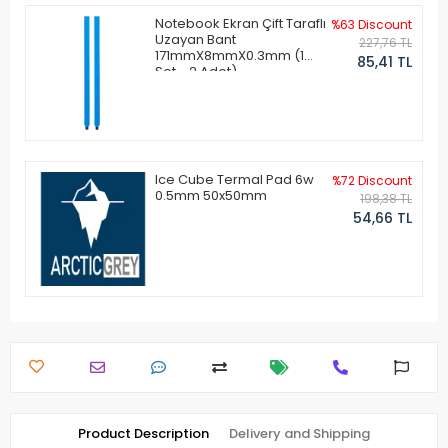
Notebook Ekran Çift Taraflı
%63 Discount
Uzayan Bant
227,76 TL
171mmX8mmX0.3mm (1
85,41 TL
Set - 2 Adet)
Ice Cube Termal Pad 6w
%72 Discount
0.5mm 50x50mm
198,38 TL
54,66 TL
Product Description
Delivery and Shipping