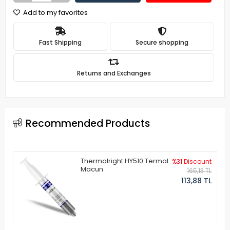
Add to my favorites
Fast Shipping
Secure shopping
Returns and Exchanges
Recommended Products
Thermalright HY510 Termal
%31 Discount
Macun
165,13 TL
113,88 TL