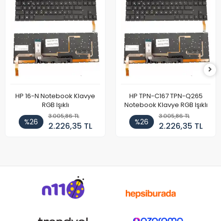
HP 16-N Notebook Klavye
HP TPN-C167 TPN-Q265
RGB Işıklı
Notebook Klavye RGB Işıklı
3.005,86 TL
3.005,86 TL
%26
%26
2.226,35 TL
2.226,35 TL