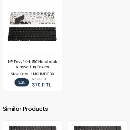
HP Envy 14-b150 Notebook
Klavye Tuş Takımı
Stok Kodu: HJSHMFLBBX
573,33 TL
%35
370,11 TL
Similar Products