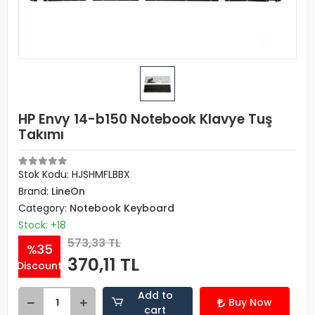
HP Envy 14-b150 Notebook Klavye Tuş
Takımı
Stok Kodu: HJSHMFLBBX
Brand:
LineOn
Category:
Notebook Keyboard
Stock: +18
573,33 TL
%35
370,11 TL
Discount
Add to
Buy Now
cart