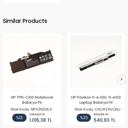
Similar Products
HP TPN-C100 Notebook
HP Pavilion 11-e 000, 11-e100
Batarya Pil
Laptop Batarya Pil
Stok Kodu: NPXZNZLRJI
Stok Kodu: OXUXVXVQNJ
1.164,22 TL
802,85 TL
%13
%33
1.016,38 TL
540,93 TL