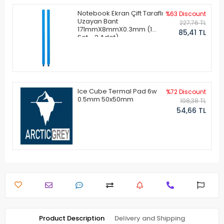
Notebook Ekran Çift Taraflı
%63 Discount
Uzayan Bant
227,76 TL
171mmX8mmX0.3mm (1
85,41 TL
Set - 2 Adet)
Ice Cube Termal Pad 6w
%72 Discount
0.5mm 50x50mm
198,38 TL
54,66 TL
Product Description
Delivery and Shipping