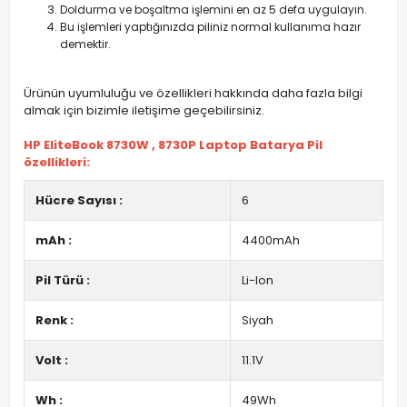
Doldurma ve boşaltma işlemini en az 5 defa uygulayın.
Bu işlemleri yaptığınızda piliniz normal kullanıma hazır
demektir.
Ürünün uyumluluğu ve özellikleri hakkında daha fazla bilgi
almak için bizimle iletişime geçebilirsiniz.
HP EliteBook 8730W , 8730P Laptop Batarya Pil
özellikleri:
Hücre Sayısı :
6
mAh :
4400mAh
Pil Türü :
Li-Ion
Renk :
Siyah
Volt :
11.1V
Wh :
49Wh