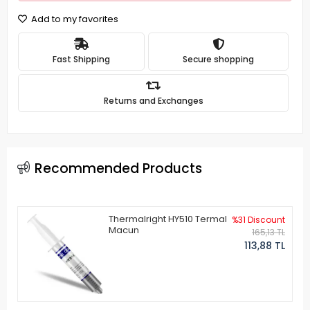
Add to my favorites
Fast Shipping
Secure shopping
Returns and Exchanges
Recommended Products
Thermalright HY510 Termal
%31 Discount
Macun
165,13 TL
113,88 TL