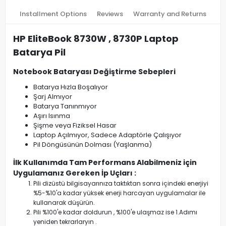
Installment Options
Reviews
Warranty and Returns
HP EliteBook 8730W , 8730P Laptop
Batarya Pil
Notebook Bataryası Değiştirme Sebepleri
Batarya Hızla Boşalıyor
Şarj Almıyor
Batarya Tanınmıyor
Aşırı Isınma
Şişme veya Fiziksel Hasar
Laptop Açılmıyor, Sadece Adaptörle Çalışıyor
Pil Döngüsünün Dolması (Yaşlanma)
İlk Kullanımda Tam Performans Alabilmeniz için
Uygulamanız Gereken İp Uçları :
Pili dizüstü bilgisayarınıza taktıktan sonra içindeki enerjiyi
%5-%10'a kadar yüksek enerji harcayan uygulamalar ile
kullanarak düşürün.
Pili %100'e kadar doldurun , %100'e ulaşmaz ise 1.Adımı
yeniden tekrarlaryın .