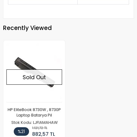
Recently Viewed
Sold Out
HP EliteBook 8730W , 8730P
Laptop Batarya Pil
Stok Kodu: LJFIAMAHAW
1.121,72 TL
%21
882,57 TL