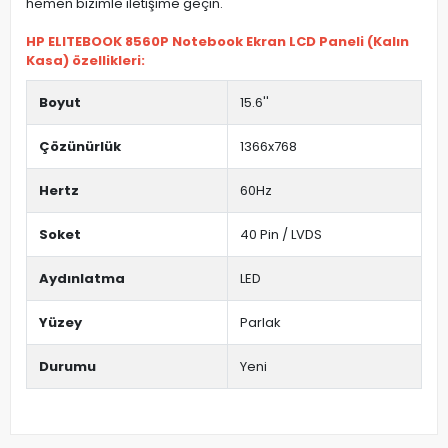
hemen bizimle iletişime geçin.
HP ELITEBOOK 8560P Notebook Ekran LCD Paneli (Kalın
Kasa) özellikleri:
Boyut
15.6''
Çözünürlük
1366x768
Hertz
60Hz
Soket
40 Pin / LVDS
Aydınlatma
LED
Yüzey
Parlak
Durumu
Yeni