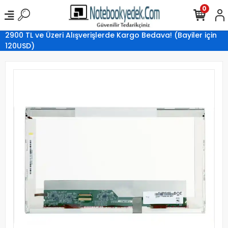
0
2900 TL ve Üzeri Alışverişlerde Kargo Bedava! (Bayiler için
120USD)