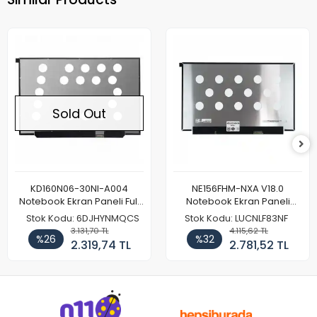
Sold Out
KD160N06-30NI-A004
NE156FHM-NXA V18.0
Notebook Ekran Paneli Full
Notebook Ekran Paneli
HD
144Hz
Stok Kodu: 6DJHYNMQCS
Stok Kodu: LUCNLF83NF
3.131,70 TL
4.115,62 TL
%26
%32
2.319,74 TL
2.781,52 TL