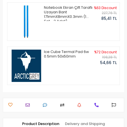
Notebook Ekran Çift Taraflı
%63 Discount
Uzayan Bant
227,76 TL
171mmX8mmX0.3mm (1
85,41 TL
Set - 2 Adet)
Ice Cube Termal Pad 6w
%72 Discount
0.5mm 50x50mm
198,38 TL
54,66 TL
Product Description
Delivery and Shipping