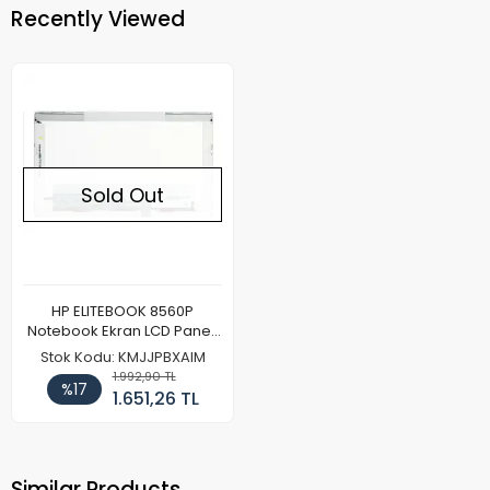
Recently Viewed
Sold Out
HP ELITEBOOK 8560P
Notebook Ekran LCD Paneli
(Kalın Kasa)
Stok Kodu: KMJJPBXAIM
1.992,90 TL
%17
1.651,26 TL
Similar Products