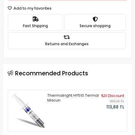
Add to my favorites
Fast Shipping
Secure shopping
Returns and Exchanges
Recommended Products
Thermalright HY510 Termal
%31 Discount
Macun
165,13 TL
113,88 TL