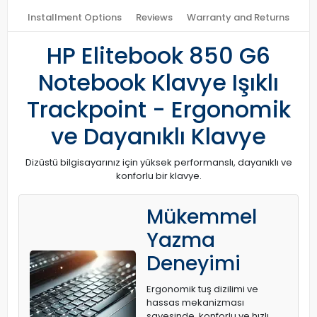
Installment Options
Reviews
Warranty and Returns
HP Elitebook 850 G6
Notebook Klavye Işıklı
Trackpoint - Ergonomik
ve Dayanıklı Klavye
Dizüstü bilgisayarınız için yüksek performanslı, dayanıklı ve
konforlu bir klavye.
Mükemmel
Yazma
Deneyimi
Ergonomik tuş dizilimi ve
hassas mekanizması
sayesinde, konforlu ve hızlı