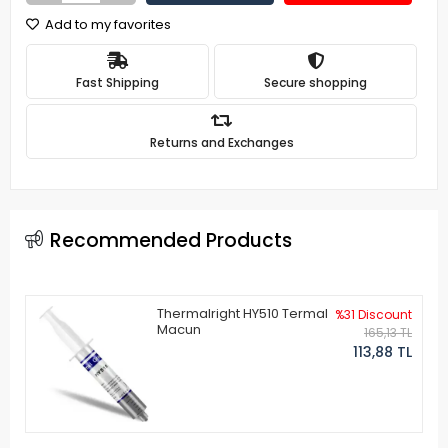
Add to my favorites
Fast Shipping
Secure shopping
Returns and Exchanges
Recommended Products
Thermalright HY510 Termal
%31 Discount
Macun
165,13 TL
113,88 TL