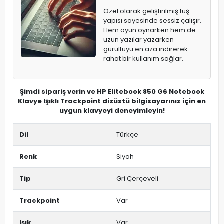
Özel olarak geliştirilmiş tuş
yapısı sayesinde sessiz çalışır.
Hem oyun oynarken hem de
uzun yazılar yazarken
gürültüyü en aza indirerek
rahat bir kullanım sağlar.
Şimdi sipariş verin ve HP Elitebook 850 G6 Notebook
Klavye Işıklı Trackpoint dizüstü bilgisayarınız için en
uygun klavyeyi deneyimleyin!
Dil
Türkçe
Renk
Siyah
Tip
Gri Çerçeveli
Trackpoint
Var
Işık
Var