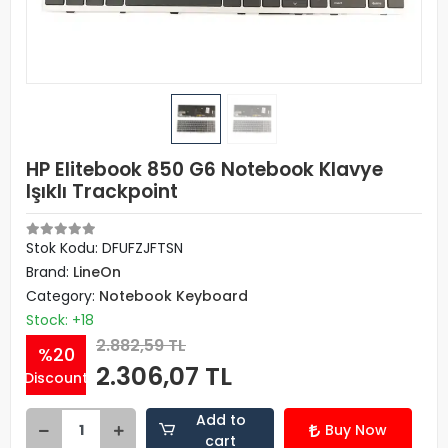
HP Elitebook 850 G6 Notebook Klavye
Işıklı Trackpoint
Stok Kodu: DFUFZJFTSN
Brand:
LineOn
Category:
Notebook Keyboard
Stock: +18
2.882,59 TL
%20
2.306,07 TL
Discount
Add to
Buy Now
cart