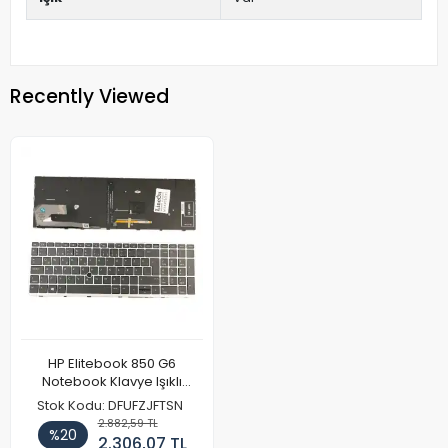
Recently Viewed
HP Elitebook 850 G6
Notebook Klavye Işıklı
Trackpoint
Stok Kodu: DFUFZJFTSN
2.882,59 TL
%20
2.306,07 TL