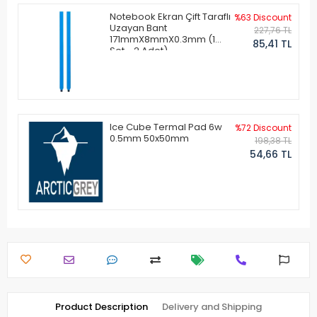
Notebook Ekran Çift Taraflı
%63 Discount
Uzayan Bant
227,76 TL
171mmX8mmX0.3mm (1
85,41 TL
Set - 2 Adet)
Ice Cube Termal Pad 6w
%72 Discount
0.5mm 50x50mm
198,38 TL
54,66 TL
Product Description
Delivery and Shipping