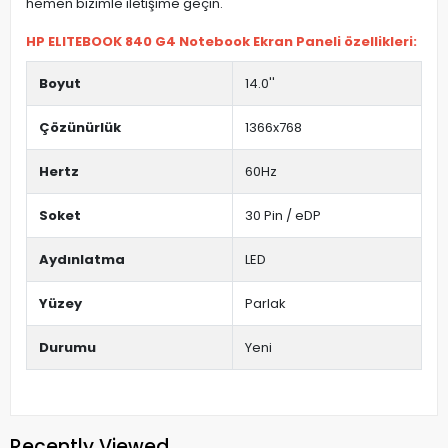
hemen bizimle iletişime geçin.
HP ELITEBOOK 840 G4 Notebook Ekran Paneli özellikleri:
Boyut
14.0''
Çözünürlük
1366x768
Hertz
60Hz
Soket
30 Pin / eDP
Aydınlatma
LED
Yüzey
Parlak
Durumu
Yeni
Recently Viewed