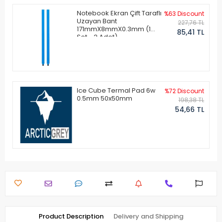
Notebook Ekran Çift Taraflı
%63 Discount
Uzayan Bant
227,76 TL
171mmX8mmX0.3mm (1
85,41 TL
Set - 2 Adet)
Ice Cube Termal Pad 6w
%72 Discount
0.5mm 50x50mm
198,38 TL
54,66 TL
Product Description
Delivery and Shipping