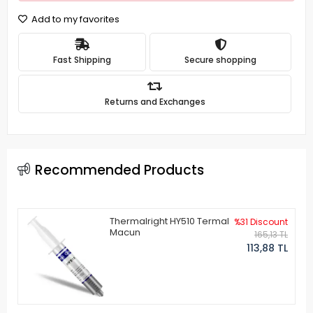
Add to my favorites
Fast Shipping
Secure shopping
Returns and Exchanges
Recommended Products
Thermalright HY510 Termal
%31 Discount
Macun
165,13 TL
113,88 TL