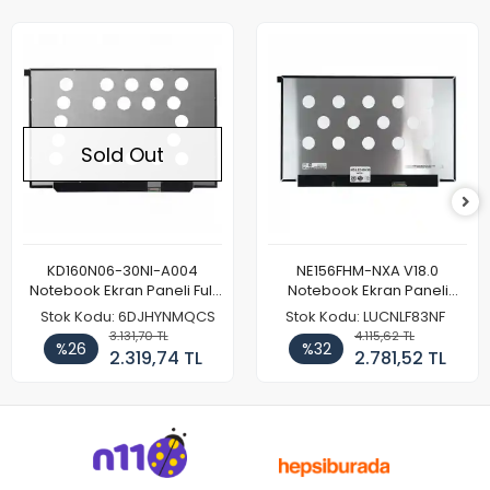
Sold Out
KD160N06-30NI-A004
NE156FHM-NXA V18.0
Notebook Ekran Paneli Full
Notebook Ekran Paneli
HD
144Hz
Stok Kodu: 6DJHYNMQCS
Stok Kodu: LUCNLF83NF
3.131,70 TL
4.115,62 TL
%26
%32
2.319,74 TL
2.781,52 TL