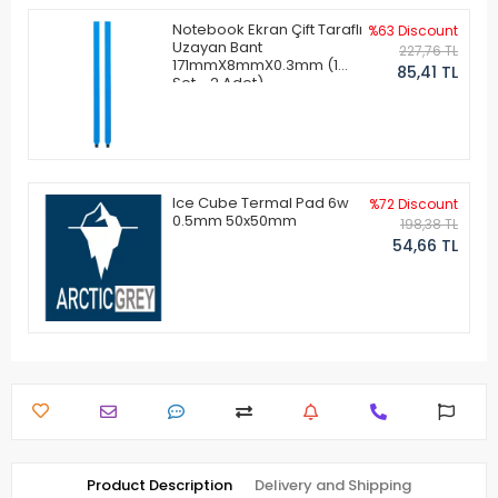
Notebook Ekran Çift Taraflı
%63 Discount
Uzayan Bant
227,76 TL
171mmX8mmX0.3mm (1
85,41 TL
Set - 2 Adet)
Ice Cube Termal Pad 6w
%72 Discount
0.5mm 50x50mm
198,38 TL
54,66 TL
Product Description
Delivery and Shipping