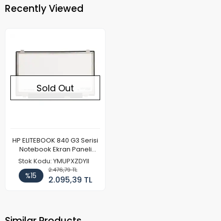
Recently Viewed
Sold Out
HP ELITEBOOK 840 G3 Serisi
Notebook Ekran Paneli
(FHD)
Stok Kodu: YMUPXZDYII
2.476,79 TL
%15
2.095,39 TL
Similar Products