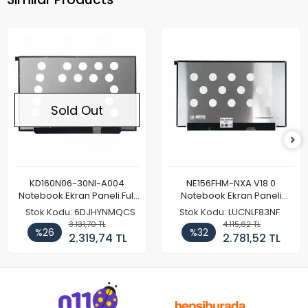
Sold Out
KD160N06-30NI-A004
NE156FHM-NXA V18.0
Notebook Ekran Paneli Full
Notebook Ekran Paneli
HD
144Hz
Stok Kodu: 6DJHYNMQCS
Stok Kodu: LUCNLF83NF
3.131,70 TL
4.115,62 TL
%26
%32
2.319,74 TL
2.781,52 TL