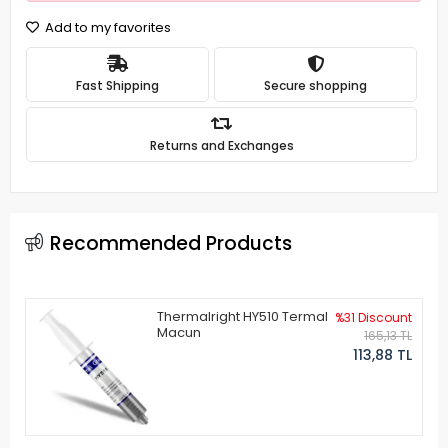
Add to my favorites
Fast Shipping
Secure shopping
Returns and Exchanges
Recommended Products
Thermalright HY510 Termal
%31 Discount
Macun
165,13 TL
113,88 TL