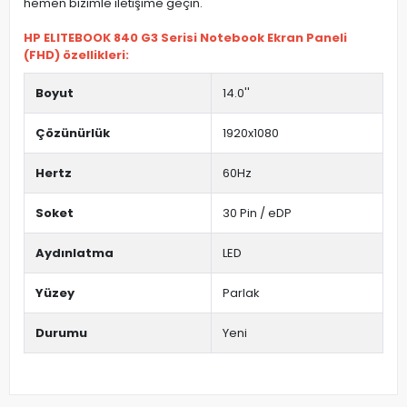
hemen bizimle iletişime geçin.
HP ELITEBOOK 840 G3 Serisi Notebook Ekran Paneli
(FHD) özellikleri:
Boyut
14.0''
Çözünürlük
1920x1080
Hertz
60Hz
Soket
30 Pin / eDP
Aydınlatma
LED
Yüzey
Parlak
Durumu
Yeni