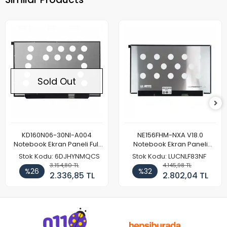
Sold Out
KD160N06-30NI-A004
NE156FHM-NXA V18.0
Notebook Ekran Paneli Full
Notebook Ekran Paneli
HD
144Hz
Stok Kodu: 6DJHYNMQCS
Stok Kodu: LUCNLF83NF
3.154,80 TL
4.145,98 TL
%26
%32
2.336,85 TL
2.802,04 TL