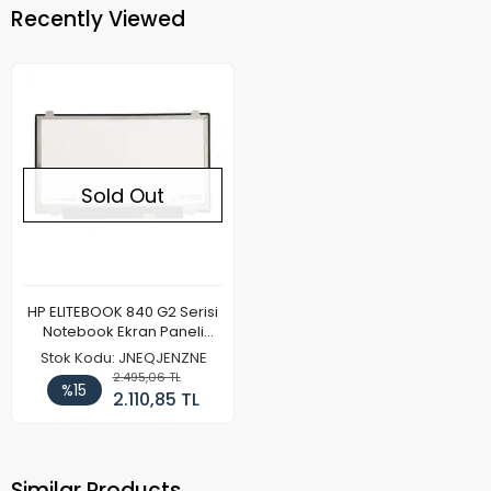
Recently Viewed
Sold Out
HP ELITEBOOK 840 G2 Serisi
Notebook Ekran Paneli
(FHD)
Stok Kodu: JNEQJENZNE
2.495,06 TL
%15
2.110,85 TL
Similar Products