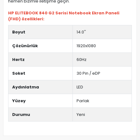
hemen bizimle iletişime geçin.
HP ELITEBOOK 840 G2 Serisi Notebook Ekran Paneli
(FHD) özellikleri:
Boyut
14.0''
Çözünürlük
1920x1080
Hertz
60Hz
Soket
30 Pin / eDP
Aydınlatma
LED
Yüzey
Parlak
Durumu
Yeni