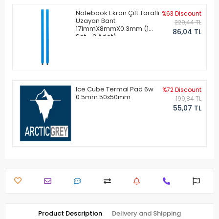
Notebook Ekran Çift Taraflı
%63 Discount
Uzayan Bant
229,44 TL
171mmX8mmX0.3mm (1
86,04 TL
Set - 2 Adet)
Ice Cube Termal Pad 6w
%72 Discount
0.5mm 50x50mm
199,84 TL
55,07 TL
Product Description
Delivery and Shipping