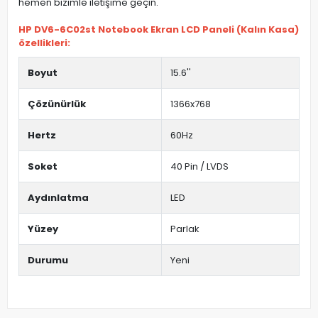
hemen bizimle iletişime geçin.
HP DV6-6C02st Notebook Ekran LCD Paneli (Kalın Kasa)
özellikleri:
Boyut
15.6''
Çözünürlük
1366x768
Hertz
60Hz
Soket
40 Pin / LVDS
Aydınlatma
LED
Yüzey
Parlak
Durumu
Yeni