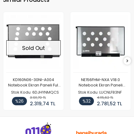
Sold Out
KD160N06-30NI-A004
NE156FHM-NXA V18.0
Notebook Ekran Paneli Full
Notebook Ekran Paneli
HD
144Hz
Stok Kodu: 6DJHYNMQCS
Stok Kodu: LUCNLF83NF
3.131,70 TL
4.115,62 TL
%26
%32
2.319,74 TL
2.781,52 TL