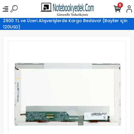
0
2900 TL ve Üzeri Alışverişlerde Kargo Bedava! (Bayiler için
120USD)