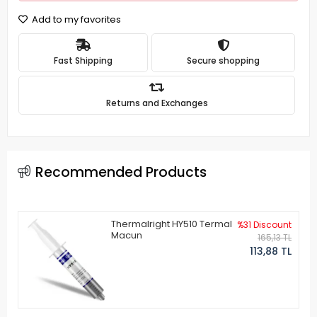
Add to my favorites
Fast Shipping
Secure shopping
Returns and Exchanges
Recommended Products
Thermalright HY510 Termal
%31 Discount
Macun
165,13 TL
113,88 TL