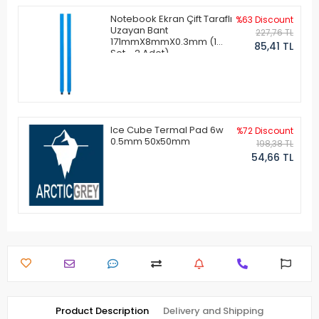
Notebook Ekran Çift Taraflı
%63 Discount
Uzayan Bant
227,76 TL
171mmX8mmX0.3mm (1
85,41 TL
Set - 2 Adet)
Ice Cube Termal Pad 6w
%72 Discount
0.5mm 50x50mm
198,38 TL
54,66 TL
Product Description
Delivery and Shipping