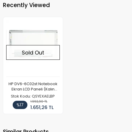
Recently Viewed
Sold Out
HP DV6-6C02st Notebook
Ekran LCD Paneli (Kalın
Kasa)
Stok Kodu: QSYEXAELBP
1.992,90 TL
%17
1.651,26 TL
Similar Products