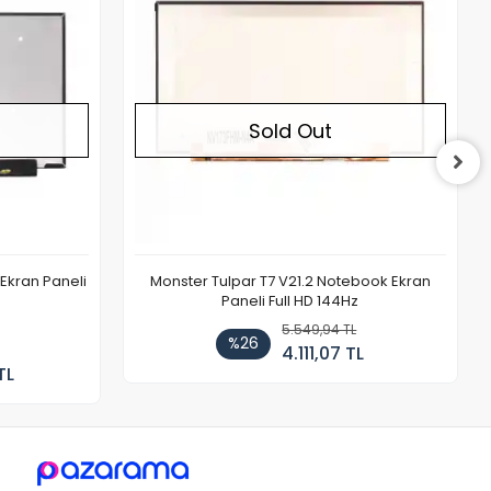
Sold Out
Ekran Paneli
Monster Tulpar T7 V21.2 Notebook Ekran
Paneli Full HD 144Hz
5.549,94 TL
%26
4.111,07 TL
TL