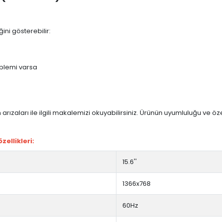
ini gösterebilir:
blemi varsa
arızaları ile ilgili makalemizi okuyabilirsiniz. Ürünün uyumluluğu ve ö
ellikleri:
15.6''
1366x768
60Hz