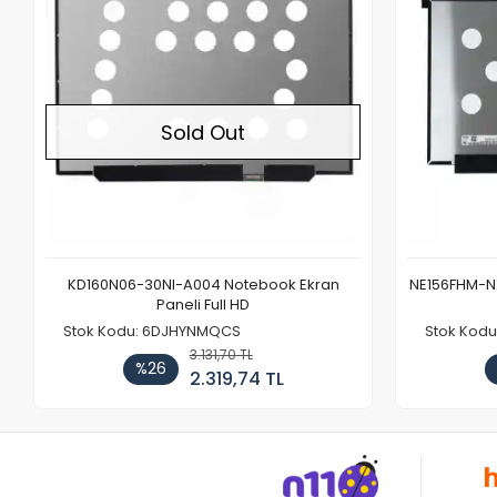
Sold Out
KD160N06-30NI-A004 Notebook Ekran
NE156FHM-NX
Paneli Full HD
Stok Kodu: 6DJHYNMQCS
Stok Kodu
3.131,70 TL
%26
2.319,74 TL