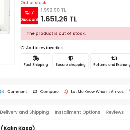
Out of stock
1.992,90 TL
%17
1.651,26 TL
Discount
The product is out of stock.
Add to my favorites
Fast Shipping
Secure shopping
Returns and Exchan
Comment
Compare
Let Me Know When İt Arrives
Delivery and Shipping
Installment Options
Reviews
 (Kalın Kasa)