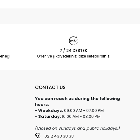
7 / 24 DESTEK
eneği
Öneri ve şikayetlerinizi bize iletebilirsiniz.
CONTACT US
You can reach us during the following
hours:
-
Weekdays:
09:00 AM - 07:00 PM
-
Saturday:
10:00 AM - 03:00 PM
(Closed on Sundays and public holidays.)
0212 433 38 33