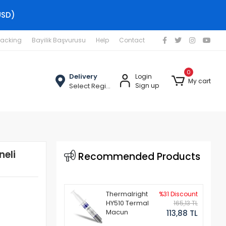
USD)
racking
Bayilik Başvurusu
Help
Contact
0
Delivery
Login
My cart
Select Region
Sign up
eli
Recommended Products
Thermalright
%31 Discount
HY510 Termal
165,13 TL
Macun
113,88 TL