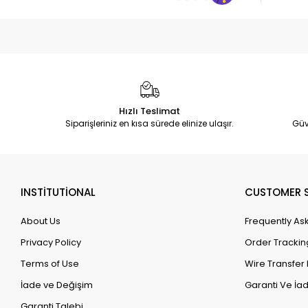
Hızlı Teslimat
Siparişleriniz en kısa sürede elinize ulaşır.
Güv
INSTİTUTİONAL
CUSTOMER S
About Us
Frequently As
Privacy Policy
Order Trackin
Terms of Use
Wire Transfer 
İade ve Değişim
Garanti Ve İad
Garanti Talebi