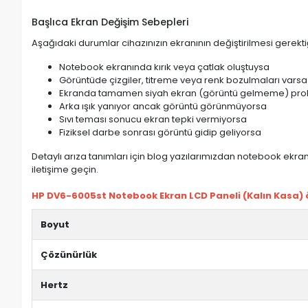
Başlıca Ekran Değişim Sebepleri
Aşağıdaki durumlar cihazınızın ekranının değiştirilmesi gerektiğ
Notebook ekranında kırık veya çatlak oluştuysa
Görüntüde çizgiler, titreme veya renk bozulmaları varsa
Ekranda tamamen siyah ekran (görüntü gelmeme) pro
Arka ışık yanıyor ancak görüntü görünmüyorsa
Sıvı teması sonucu ekran tepki vermiyorsa
Fiziksel darbe sonrası görüntü gidip geliyorsa
Detaylı arıza tanımları için blog yazılarımızdan notebook ekran 
iletişime geçin.
HP DV6-6005st Notebook Ekran LCD Paneli (Kalın Kasa) öz
Boyut
Çözünürlük
Hertz