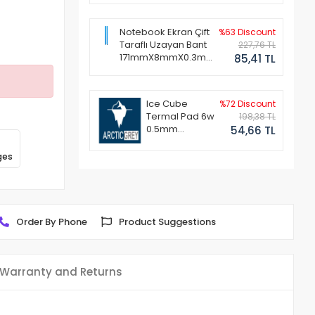
Notebook Ekran Çift
%63 Discount
Taraflı Uzayan Bant
227,76 TL
171mmX8mmX0.3mm
85,41 TL
(1 Set - 2 Adet)
Ice Cube
%72 Discount
Termal Pad 6w
198,38 TL
0.5mm
54,66 TL
50x50mm
ges
Order By Phone
Product Suggestions
Warranty and Returns