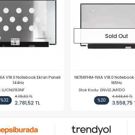
Sold Out
A V18.0 Notebook Ekran Paneli
NE156FHM-NXA V18.0 Notebook 
144Hz
165Hz
: LUCNLF83NF
Stok Kodu: 0NVLEJMYDO
4.115,62 TL
4.448,44 TL
%32
%20
2.781,52 TL
3.558,75 