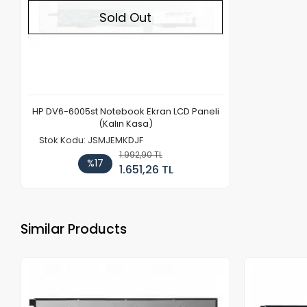
Sold Out
HP DV6-6005st Notebook Ekran LCD Paneli
(Kalın Kasa)
Stok Kodu: JSMJEMKDJF
1.992,90 TL
%17
1.651,26 TL
Similar Products
Out of stock