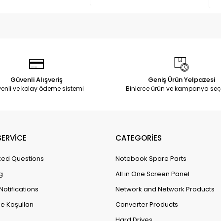
Güvenli Alışveriş
Geniş Ürün Yelpazesi
enli ve kolay ödeme sistemi
Binlerce ürün ve kampanya seç
ERVİCE
CATEGORİES
ked Questions
Notebook Spare Parts
g
All in One Screen Panel
Notifications
Network and Network Products
e Koşulları
Converter Products
Hard Drives