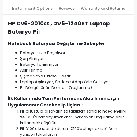
Installment Options
Reviews
Warranty and Returns
HP Dv6-2010st , DV5-1240ET Laptop
Batarya Pil
Notebook Bataryası Değiştirme Sebepleri
Batarya Hızla Boşalıyor
Şarj Almıyor
Batarya Tanınmıyor
Aşırı Isınma
Şişme veya Fiziksel Hasar
Laptop Açılmıyor, Sadece Adaptörle Çalışıyor
Pil Döngüsünün Dolması (Yaşlanma)
İlk Kullanımda Tam Performans Alabilmeniz için
Uygulamanız Gereken İp Uçları :
Pili dizüstü bilgisayarınıza taktıktan sonra içindeki enerjiyi
%5-%10'a kadar yüksek enerji harcayan uygulamalar ile
kullanarak düşürün.
Pili %100'e kadar doldurun , %100'e ulaşmaz ise 1.Adımı
yeniden tekrarlaryın .