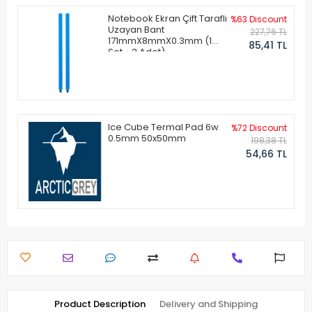
Notebook Ekran Çift Taraflı
%63 Discount
Uzayan Bant
227,76 TL
171mmX8mmX0.3mm (1
85,41 TL
Set - 2 Adet)
Ice Cube Termal Pad 6w
%72 Discount
0.5mm 50x50mm
198,38 TL
54,66 TL
Product Description
Delivery and Shipping