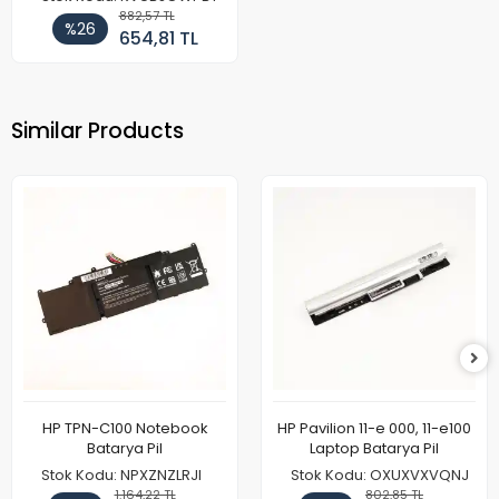
882,57 TL
%26
654,81 TL
Similar Products
HP TPN-C100 Notebook
HP Pavilion 11-e 000, 11-e100
Batarya Pil
Laptop Batarya Pil
Stok Kodu: NPXZNZLRJI
Stok Kodu: OXUXVXVQNJ
1.164,22 TL
802,85 TL