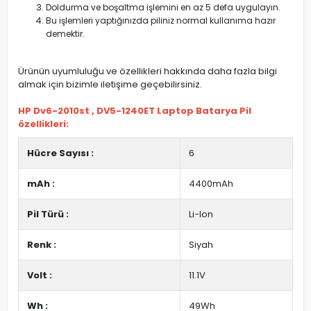
Doldurma ve boşaltma işlemini en az 5 defa uygulayın.
Bu işlemleri yaptığınızda piliniz normal kullanıma hazır
demektir.
Ürünün uyumluluğu ve özellikleri hakkında daha fazla bilgi
almak için bizimle iletişime geçebilirsiniz.
HP Dv6-2010st , DV5-1240ET Laptop Batarya Pil
özellikleri:
Hücre Sayısı :
6
mAh :
4400mAh
Pil Türü :
Li-Ion
Renk :
Siyah
Volt :
11.1V
Wh :
49Wh