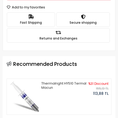
Add to my favorites
Fast Shipping
Secure shopping
Returns and Exchanges
Recommended Products
Thermalright HY510 Termal
%31 Discount
Macun
165,13 TL
113,88 TL