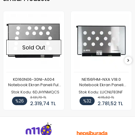
Sold Out
KD160N06-30NI-A004
NE156FHM-NXA V18.0
Notebook Ekran Paneli Full
Notebook Ekran Paneli
HD
144Hz
Stok Kodu: 6DJHYNMQCS
Stok Kodu: LUCNLF83NF
3.131,70 TL
4.115,62 TL
%26
%32
2.319,74 TL
2.781,52 TL