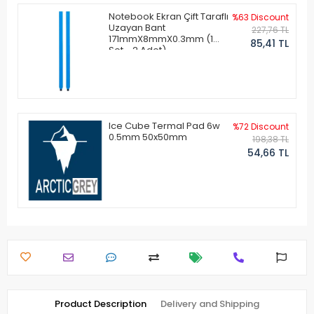
Notebook Ekran Çift Taraflı
%63 Discount
Uzayan Bant
227,76 TL
171mmX8mmX0.3mm (1
85,41 TL
Set - 2 Adet)
Ice Cube Termal Pad 6w
%72 Discount
0.5mm 50x50mm
198,38 TL
54,66 TL
Product Description
Delivery and Shipping