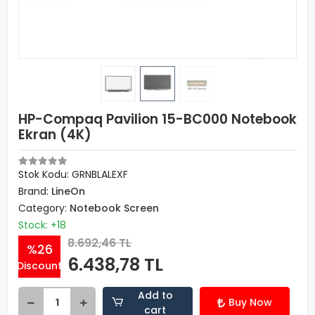
HP-Compaq Pavilion 15-BC000 Notebook
Ekran (4K)
Stok Kodu: GRNBLALEXF
Brand:
LineOn
Category:
Notebook Screen
Stock: +18
8.692,46 TL
%26
6.438,78 TL
Discount
Add to
Buy Now
cart