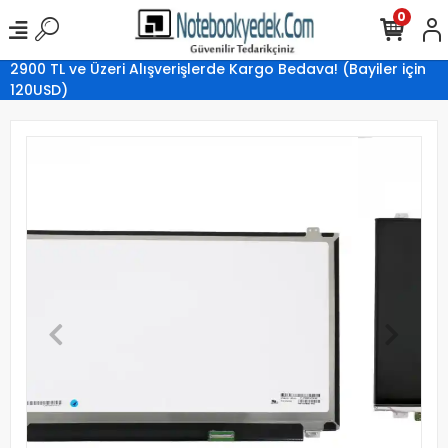
0
2900 TL ve Üzeri Alışverişlerde Kargo Bedava! (Bayiler için
120USD)