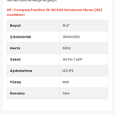
hemen bizimle iletişime geçin.
HP-Compaq Pavilion 15-BC000 Notebook Ekran (4K)
özellikleri:
Boyut
15.6''
Çözünürlük
3840x2160
Hertz
60Hz
Soket
40 Pin / eDP
Aydınlatma
LED IPS
Yüzey
Mat
Durumu
Yeni