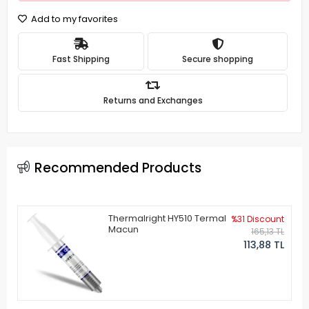
Add to my favorites
Fast Shipping
Secure shopping
Returns and Exchanges
Recommended Products
Thermalright HY510 Termal
%31 Discount
Macun
165,13 TL
113,88 TL