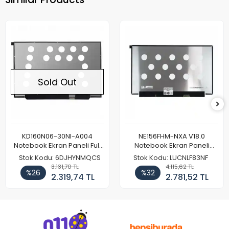
Sold Out
KD160N06-30NI-A004
NE156FHM-NXA V18.0
Notebook Ekran Paneli Full
Notebook Ekran Paneli
HD
144Hz
Stok Kodu: 6DJHYNMQCS
Stok Kodu: LUCNLF83NF
3.131,70 TL
4.115,62 TL
%26
%32
2.319,74 TL
2.781,52 TL