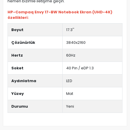
hemen bizimle iletişime geçin.
HP-Compaq Envy 17-BW Notebook Ekran (UHD-4K)
özellikleri:
Boyut
17.3''
Çözünürlük
3840x2160
Hertz
60Hz
Soket
40 Pin / eDP 1.3
Aydınlatma
LED
Yüzey
Mat
Durumu
Yeni