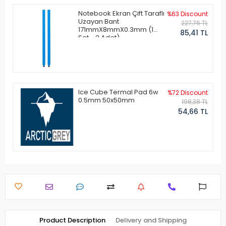
Notebook Ekran Çift Taraflı
%63 Discount
Uzayan Bant
227,76 TL
171mmX8mmX0.3mm (1
85,41 TL
Set - 2 Adet)
Ice Cube Termal Pad 6w
%72 Discount
0.5mm 50x50mm
198,38 TL
54,66 TL
Product Description
Delivery and Shipping