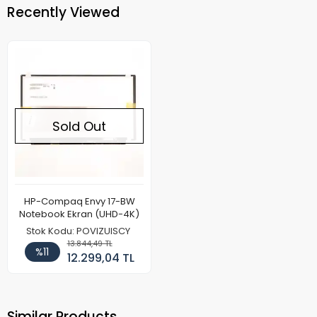
Recently Viewed
Sold Out
HP-Compaq Envy 17-BW
Notebook Ekran (UHD-4K)
Stok Kodu: POVIZUISCY
13.844,49 TL
%11
12.299,04 TL
Similar Products