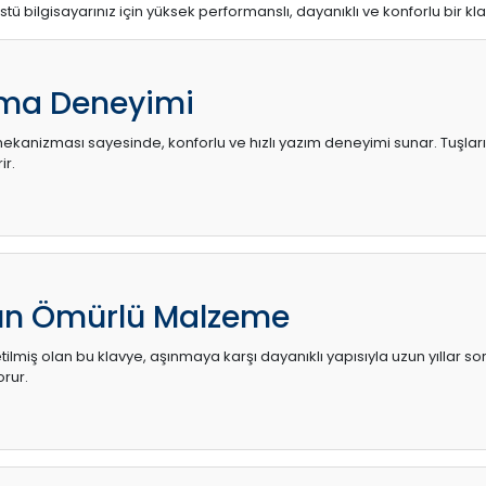
stü bilgisayarınız için yüksek performanslı, dayanıklı ve konforlu bir kl
ma Deneyimi
kanizması sayesinde, konforlu ve hızlı yazım deneyimi sunar. Tuşların d
ir.
zun Ömürlü Malzeme
ilmiş olan bu klavye, aşınmaya karşı dayanıklı yapısıyla uzun yıllar so
orur.