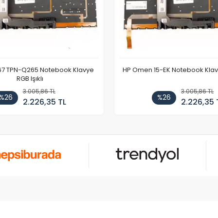
67 TPN-Q265 Notebook Klavye
HP Omen 15-EK Notebook Klavye
RGB Işıklı
3.005,86 TL
3.005,86 TL
%26
%26
2.226,35 TL
2.226,35 