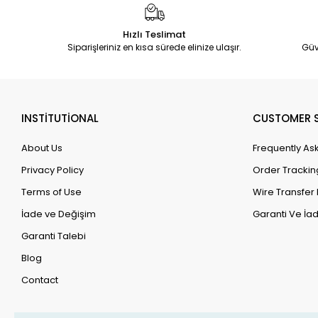
Hızlı Teslimat
Siparişleriniz en kısa sürede elinize ulaşır.
Güv
INSTİTUTİONAL
CUSTOMER S
About Us
Frequently As
Privacy Policy
Order Trackin
Terms of Use
Wire Transfer 
İade ve Değişim
Garanti Ve İad
Garanti Talebi
Blog
Contact