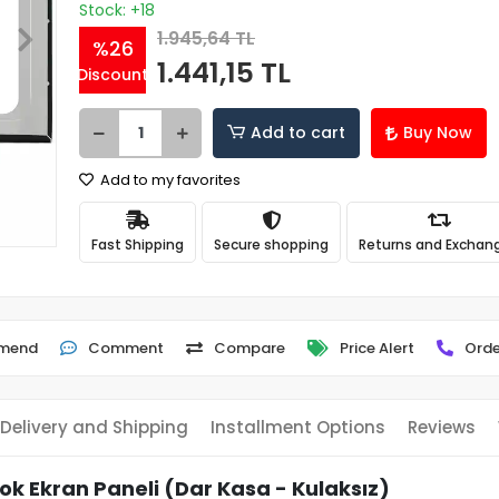
Stock: +18
1.945,64 TL
%26
1.441,15 TL
Discount
Add to cart
Buy Now
Add to my favorites
Fast Shipping
Secure shopping
Returns and Exchan
mend
Comment
Compare
Price Alert
Orde
Delivery and Shipping
Installment Options
Reviews
Ekran Paneli (Dar Kasa - Kulaksız)