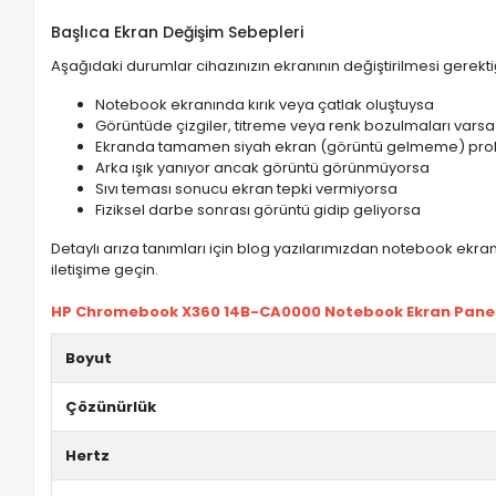
Başlıca Ekran Değişim Sebepleri
Aşağıdaki durumlar cihazınızın ekranının değiştirilmesi gerektiğ
Notebook ekranında kırık veya çatlak oluştuysa
Görüntüde çizgiler, titreme veya renk bozulmaları varsa
Ekranda tamamen siyah ekran (görüntü gelmeme) pro
Arka ışık yanıyor ancak görüntü görünmüyorsa
Sıvı teması sonucu ekran tepki vermiyorsa
Fiziksel darbe sonrası görüntü gidip geliyorsa
Detaylı arıza tanımları için blog yazılarımızdan notebook ekran 
iletişime geçin.
HP Chromebook X360 14B-CA0000 Notebook Ekran Paneli (
Boyut
Çözünürlük
Hertz