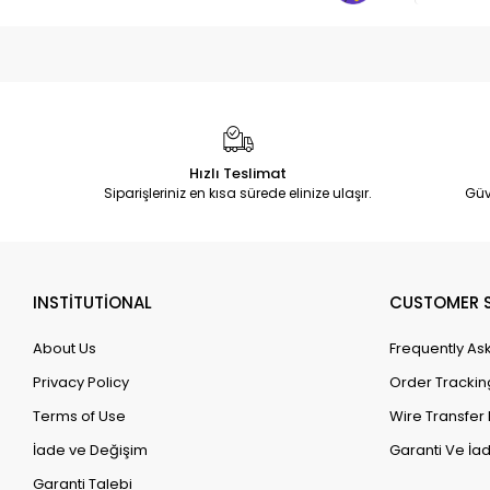
Hızlı Teslimat
Siparişleriniz en kısa sürede elinize ulaşır.
Güv
INSTİTUTİONAL
CUSTOMER S
About Us
Frequently As
Privacy Policy
Order Trackin
Terms of Use
Wire Transfer 
İade ve Değişim
Garanti Ve İad
Garanti Talebi