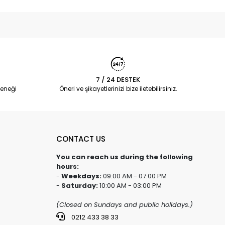
7 / 24 DESTEK
eneği
Öneri ve şikayetlerinizi bize iletebilirsiniz.
CONTACT US
You can reach us during the following
hours:
-
Weekdays:
09:00 AM - 07:00 PM
-
Saturday:
10:00 AM - 03:00 PM
(Closed on Sundays and public holidays.)
0212 433 38 33