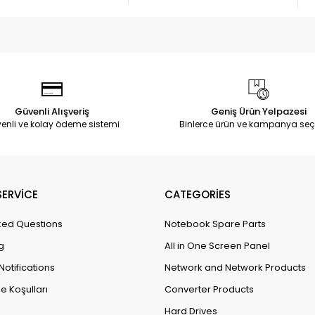
Güvenli Alışveriş
Geniş Ürün Yelpazesi
enli ve kolay ödeme sistemi
Binlerce ürün ve kampanya seç
ERVİCE
CATEGORİES
ked Questions
Notebook Spare Parts
g
All in One Screen Panel
Notifications
Network and Network Products
e Koşulları
Converter Products
Hard Drives