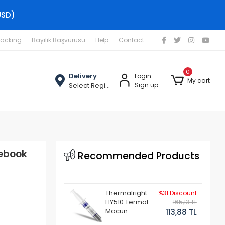
USD)
racking
Bayilik Başvurusu
Help
Contact
0
Delivery
Login
My cart
Select Region
Sign up
ebook
Recommended Products
Thermalright
%31 Discount
HY510 Termal
165,13 TL
Macun
113,88 TL