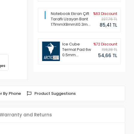
Notebook Ekran Çift
%63 Discount
Taraflı Uzayan Bant
227,76 TL
171mmX8mmX0.3mm
85,41 TL
(1 Set - 2 Adet)
Ice Cube
%72 Discount
Termal Pad 6w
198,38 TL
0.5mm
54,66 TL
50x50mm
ges
r By Phone
Product Suggestions
Warranty and Returns