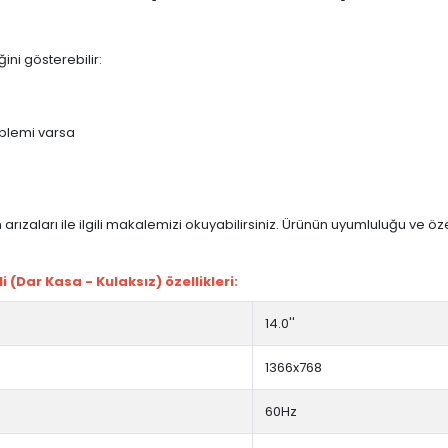
ini gösterebilir:
blemi varsa
arızaları ile ilgili makalemizi okuyabilirsiniz. Ürünün uyumluluğu ve ö
Dar Kasa - Kulaksız) özellikleri:
14.0''
1366x768
60Hz