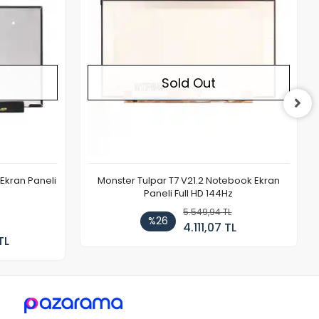
Sold Out
Ekran Paneli
Monster Tulpar T7 V21.2 Notebook Ekran
Paneli Full HD 144Hz
5.549,94 TL
%26
4.111,07 TL
TL