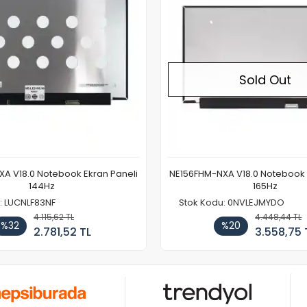
Sold Out
A V18.0 Notebook Ekran Paneli
NE156FHM-NXA V18.0 Notebook 
144Hz
165Hz
: LUCNLF83NF
Stok Kodu: 0NVLEJMYDO
4.115,62 TL
4.448,44 TL
%32
%20
2.781,52 TL
3.558,75 