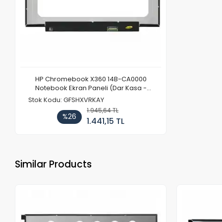
HP Chromebook X360 14B-CA0000
Notebook Ekran Paneli (Dar Kasa -
Kulaksız)
Stok Kodu: GFSHXVRKAY
1.945,64 TL
%26
1.441,15 TL
Similar Products
Out of stock