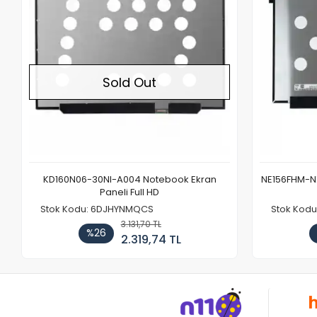
Sold Out
KD160N06-30NI-A004 Notebook Ekran
NE156FHM-NX
Paneli Full HD
Stok Kodu: 6DJHYNMQCS
Stok Kodu
3.131,70 TL
%26
2.319,74 TL