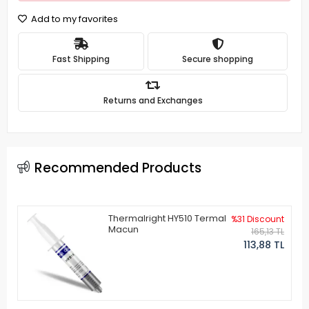
Add to my favorites
Fast Shipping
Secure shopping
Returns and Exchanges
Recommended Products
Thermalright HY510 Termal
%31 Discount
Macun
165,13 TL
113,88 TL