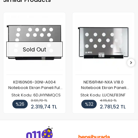
Sold Out
KD160N06-30NI-A004
NE156FHM-NXA V18.0
Notebook Ekran Paneli Full
Notebook Ekran Paneli
HD
144Hz
Stok Kodu: 6DJHYNMQCS
Stok Kodu: LUCNLF83NF
3.131,70 TL
4.115,62 TL
%26
%32
2.319,74 TL
2.781,52 TL