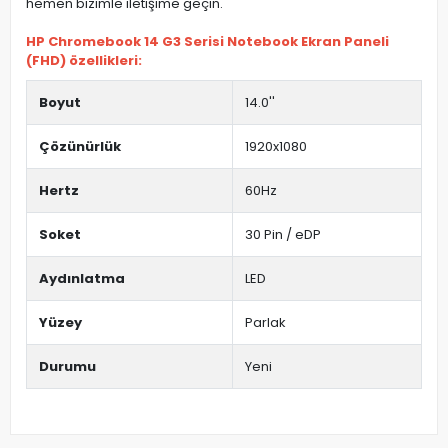
hemen bizimle iletişime geçin.
HP Chromebook 14 G3 Serisi Notebook Ekran Paneli
(FHD) özellikleri:
Boyut
14.0''
Çözünürlük
1920x1080
Hertz
60Hz
Soket
30 Pin / eDP
Aydınlatma
LED
Yüzey
Parlak
Durumu
Yeni