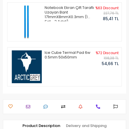
Notebook Ekran Çift Taraflı
%63 Discount
Uzayan Bant
227,76 TL
171mmX8mmX0.3mm (1
85,41 TL
Set - 2 Adet)
Ice Cube Termal Pad 6w
%72 Discount
0.5mm 50x50mm
198,38 TL
54,66 TL
Product Description
Delivery and Shipping