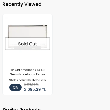
Recently Viewed
Sold Out
HP Chromebook 14 G3
Serisi Notebook Ekran
Paneli (FHD)
Stok Kodu: NMJNSVLYBR
2.476,79 TL
%15
2.095,39 TL
Similar Products