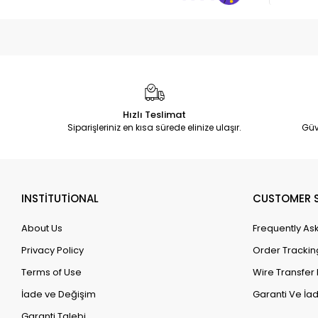
Hızlı Teslimat
Siparişleriniz en kısa sürede elinize ulaşır.
Güv
INSTİTUTİONAL
CUSTOMER S
About Us
Frequently As
Privacy Policy
Order Trackin
Terms of Use
Wire Transfer 
İade ve Değişim
Garanti Ve İad
Garanti Talebi