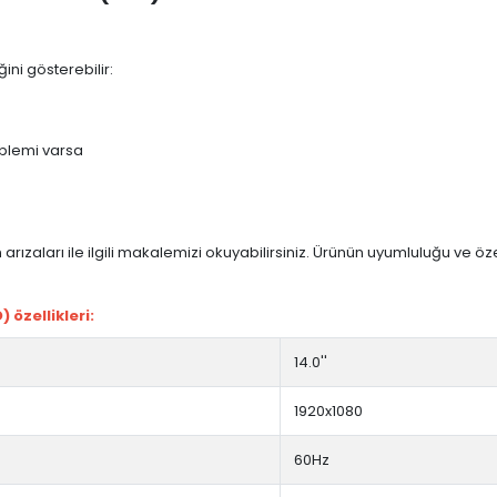
ini gösterebilir:
blemi varsa
arızaları ile ilgili makalemizi okuyabilirsiniz. Ürünün uyumluluğu ve ö
özellikleri:
14.0''
1920x1080
60Hz