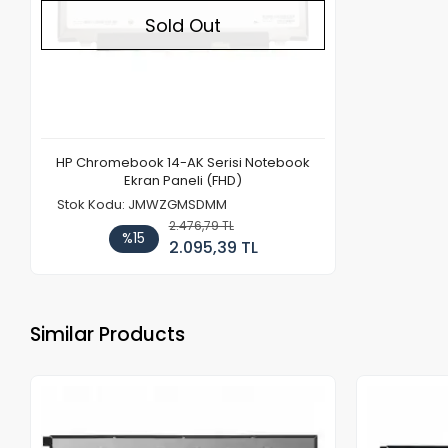
Sold Out
HP Chromebook 14-AK Serisi Notebook
Ekran Paneli (FHD)
Stok Kodu: JMWZGMSDMM
2.476,79 TL
%15
2.095,39 TL
Similar Products
Out of stock