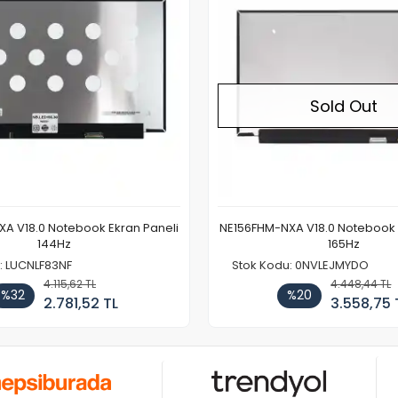
Sold Out
A V18.0 Notebook Ekran Paneli
NE156FHM-NXA V18.0 Notebook 
144Hz
165Hz
: LUCNLF83NF
Stok Kodu: 0NVLEJMYDO
4.115,62 TL
4.448,44 TL
%32
%20
2.781,52 TL
3.558,75 