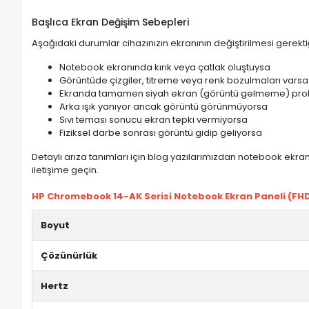
Başlıca Ekran Değişim Sebepleri
Aşağıdaki durumlar cihazınızın ekranının değiştirilmesi gerektiğ
Notebook ekranında kırık veya çatlak oluştuysa
Görüntüde çizgiler, titreme veya renk bozulmaları varsa
Ekranda tamamen siyah ekran (görüntü gelmeme) pro
Arka ışık yanıyor ancak görüntü görünmüyorsa
Sıvı teması sonucu ekran tepki vermiyorsa
Fiziksel darbe sonrası görüntü gidip geliyorsa
Detaylı arıza tanımları için blog yazılarımızdan notebook ekran 
iletişime geçin.
HP Chromebook 14-AK Serisi Notebook Ekran Paneli (FHD) 
Boyut
Çözünürlük
Hertz