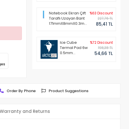
Notebook Ekran Çift
%63 Discount
Taraflı Uzayan Bant
227,76 TL
171mmX8mmX0.3mm
85,41 TL
(1 Set - 2 Adet)
Ice Cube
%72 Discount
Termal Pad 6w
198,38 TL
0.5mm
54,66 TL
50x50mm
ges
Order By Phone
Product Suggestions
Warranty and Returns