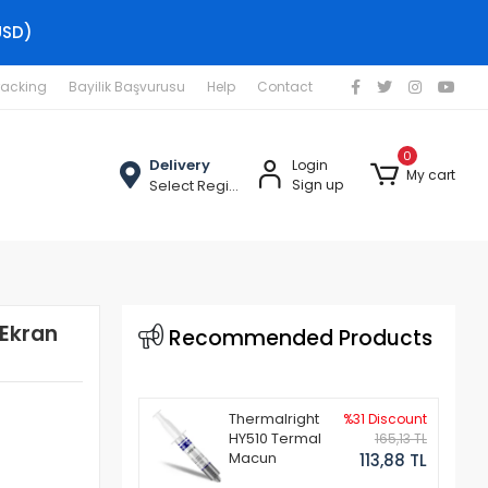
USD)
racking
Bayilik Başvurusu
Help
Contact
0
Delivery
Login
My cart
Select Region
Sign up
 Ekran
Recommended Products
Thermalright
%31 Discount
HY510 Termal
165,13 TL
Macun
113,88 TL