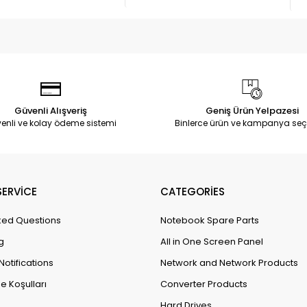
Güvenli Alışveriş
Geniş Ürün Yelpazesi
enli ve kolay ödeme sistemi
Binlerce ürün ve kampanya seç
ERVİCE
CATEGORİES
ked Questions
Notebook Spare Parts
g
All in One Screen Panel
Notifications
Network and Network Products
e Koşulları
Converter Products
Hard Drives