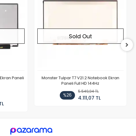
Sold Out
Ekran Paneli
Monster Tulpar T7 V21.2 Notebook Ekran
Paneli Full HD 144Hz
5.549,94 TL
%26
4.111,07 TL
TL