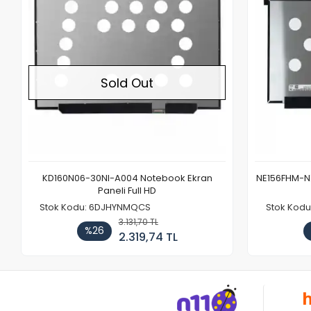
Sold Out
KD160N06-30NI-A004 Notebook Ekran
NE156FHM-NX
Paneli Full HD
Stok Kodu: 6DJHYNMQCS
Stok Kodu
3.131,70 TL
%26
2.319,74 TL