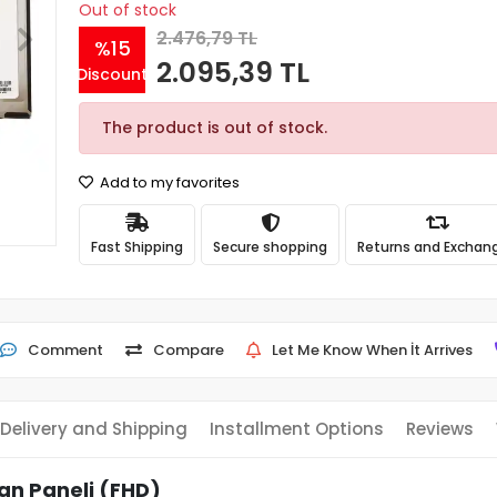
Out of stock
2.476,79 TL
%15
2.095,39 TL
Discount
The product is out of stock.
Add to my favorites
Fast Shipping
Secure shopping
Returns and Exchan
Comment
Compare
Let Me Know When İt Arrives
Delivery and Shipping
Installment Options
Reviews
an Paneli (FHD)