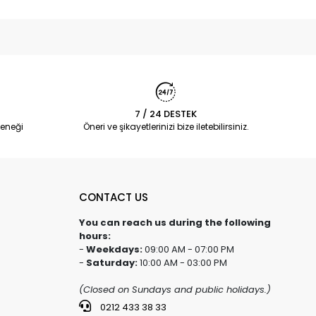
7 / 24 DESTEK
eneği
Öneri ve şikayetlerinizi bize iletebilirsiniz.
CONTACT US
You can reach us during the following
hours:
-
Weekdays:
09:00 AM - 07:00 PM
-
Saturday:
10:00 AM - 03:00 PM
(Closed on Sundays and public holidays.)
0212 433 38 33