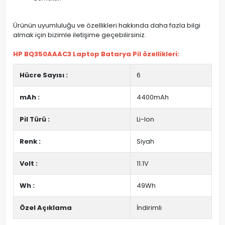
Ürünün uyumluluğu ve özellikleri hakkında daha fazla bilgi
almak için bizimle iletişime geçebilirsiniz.
HP BQ350AAAC3 Laptop Batarya Pil özellikleri:
Hücre Sayısı :
6
mAh :
4400mAh
Pil Türü :
Li-Ion
Renk :
Siyah
Volt :
11.1V
Wh :
49Wh
Özel Açıklama
İndirimli