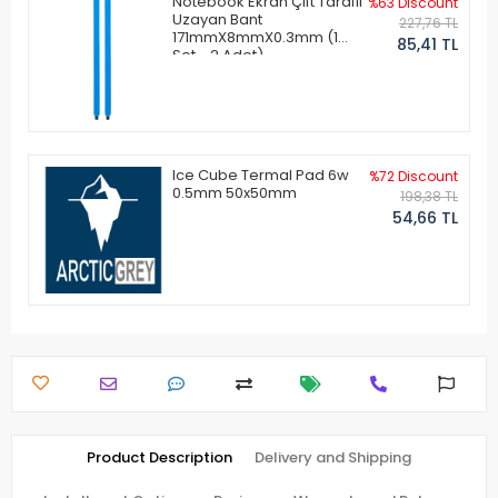
Notebook Ekran Çift Taraflı
%63 Discount
Uzayan Bant
227,76 TL
171mmX8mmX0.3mm (1
85,41 TL
Set - 2 Adet)
Ice Cube Termal Pad 6w
%72 Discount
0.5mm 50x50mm
198,38 TL
54,66 TL
Product Description
Delivery and Shipping