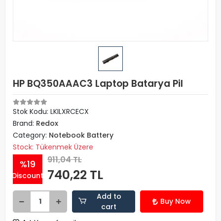
HP BQ350AAAC3 Laptop Batarya Pil
Stok Kodu: LKILXRCECX
Brand:
Redox
Category:
Notebook Battery
Stock: Tükenmek Üzere
911,04 TL
%19
740,22 TL
Discount
Add to
Buy Now
cart