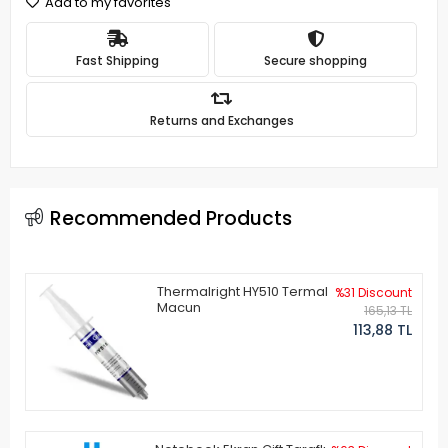
Add to my favorites
Fast Shipping
Secure shopping
Returns and Exchanges
Recommended Products
Thermalright HY510 Termal
%31 Discount
Macun
165,13 TL
113,88 TL