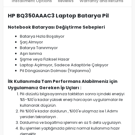
Installment Options
Reviews
Warranty and Returns
HP BQ350AAAC3 Laptop Batarya Pil
Notebook Bataryası Değiştirme Sebepleri
Batarya Hızla Boşalıyor
Şarj Almıyor
Batarya Tanınmıyor
Aşırı Isınma
Şişme veya Fiziksel Hasar
Laptop Açılmıyor, Sadece Adaptörle Çalışıyor
Pil Döngüsünün Dolması (Yaşlanma)
İlk Kullanımda Tam Performans Alabilmeniz için
Uygulamanız Gereken İp Uçları :
Pili dizüstü bilgisayarınıza taktıktan sonra içindeki enerjiyi
%5-%10'a kadar yüksek enerji harcayan uygulamalar ile
kullanarak düşürün.
Pili %100'e kadar doldurun , %100'e ulaşmaz ise 1.Adımı
yeniden tekrarlaryın .
Doldurma ve boşaltma işlemini en az 5 defa uygulayın.
Bu işlemleri yaptığınızda piliniz normal kullanıma hazır
demektir.