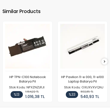
Similar Products
HP TPN-C100 Notebook
HP Pavilion 11-e 000, 11-e100
Batarya Pil
Laptop Batarya Pil
Stok Kodu: NPXZNZLRJI
Stok Kodu: OXUXVXVQNJ
1.164,22 TL
802,85 TL
%13
%33
1.016,38 TL
540,93 TL