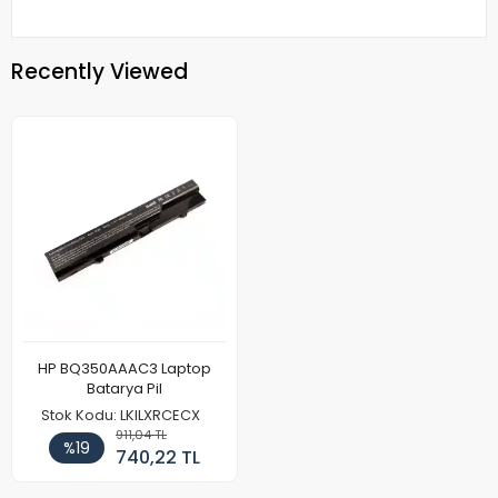
Recently Viewed
HP BQ350AAAC3 Laptop
Batarya Pil
Stok Kodu: LKILXRCECX
911,04 TL
%19
740,22 TL