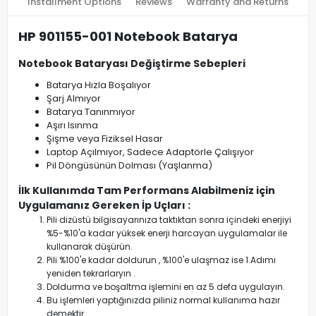
Installment Options
Reviews
Warranty and Returns
HP 901155-001 Notebook Batarya
Notebook Bataryası Değiştirme Sebepleri
Batarya Hızla Boşalıyor
Şarj Almıyor
Batarya Tanınmıyor
Aşırı Isınma
Şişme veya Fiziksel Hasar
Laptop Açılmıyor, Sadece Adaptörle Çalışıyor
Pil Döngüsünün Dolması (Yaşlanma)
İlk Kullanımda Tam Performans Alabilmeniz için
Uygulamanız Gereken İp Uçları :
Pili dizüstü bilgisayarınıza taktıktan sonra içindeki enerjiyi
%5-%10'a kadar yüksek enerji harcayan uygulamalar ile
kullanarak düşürün.
Pili %100'e kadar doldurun , %100'e ulaşmaz ise 1.Adımı
yeniden tekrarlaryın .
Doldurma ve boşaltma işlemini en az 5 defa uygulayın.
Bu işlemleri yaptığınızda piliniz normal kullanıma hazır
demektir.