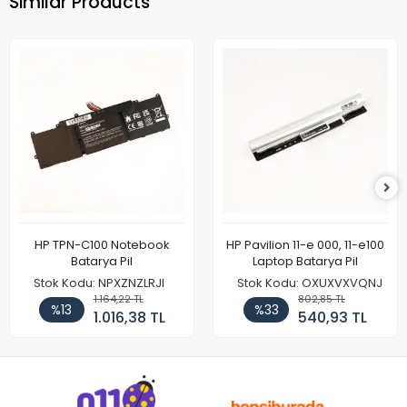
Similar Products
HP TPN-C100 Notebook
HP Pavilion 11-e 000, 11-e100
Batarya Pil
Laptop Batarya Pil
Stok Kodu: NPXZNZLRJI
Stok Kodu: OXUXVXVQNJ
1.164,22 TL
802,85 TL
%13
%33
1.016,38 TL
540,93 TL