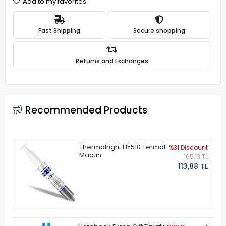
Add to my favorites
Fast Shipping
Secure shopping
Returns and Exchanges
Recommended Products
Thermalright HY510 Termal
%31 Discount
Macun
165,13 TL
113,88 TL