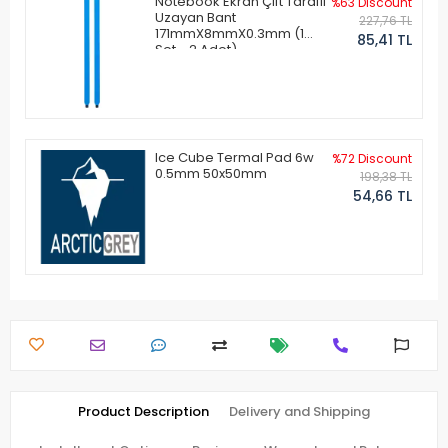
Notebook Ekran Çift Taraflı
%63 Discount
Uzayan Bant
227,76 TL
171mmX8mmX0.3mm (1
85,41 TL
Set - 2 Adet)
Ice Cube Termal Pad 6w
%72 Discount
0.5mm 50x50mm
198,38 TL
54,66 TL
Product Description
Delivery and Shipping