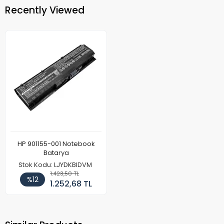
Recently Viewed
HP 901155-001 Notebook
Batarya
Stok Kodu: LJYDKBIDVM
1.423,50 TL
%12
1.252,68 TL