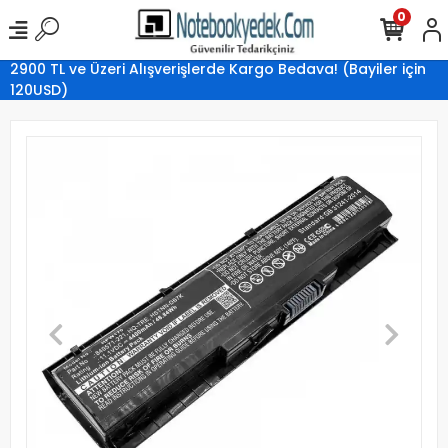
0
2900 TL ve Üzeri Alışverişlerde Kargo Bedava! (Bayiler için
120USD)