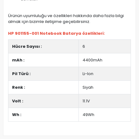
Ürünün uyumluluğu ve özellikleri hakkında daha fazla bilgi
almak için bizimle iletişime geçebilirsiniz.
HP 901155-001 Notebook Batarya özellikleri:
Hücre Sayısı :
6
mAh :
4400mAh
Pil Türü :
Li-Ion
Renk :
Siyah
Volt :
11.1V
Wh :
49Wh