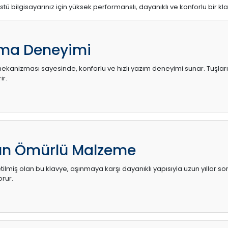
stü bilgisayarınız için yüksek performanslı, dayanıklı ve konforlu bir kl
ma Deneyimi
kanizması sayesinde, konforlu ve hızlı yazım deneyimi sunar. Tuşların d
ir.
zun Ömürlü Malzeme
ilmiş olan bu klavye, aşınmaya karşı dayanıklı yapısıyla uzun yıllar so
orur.