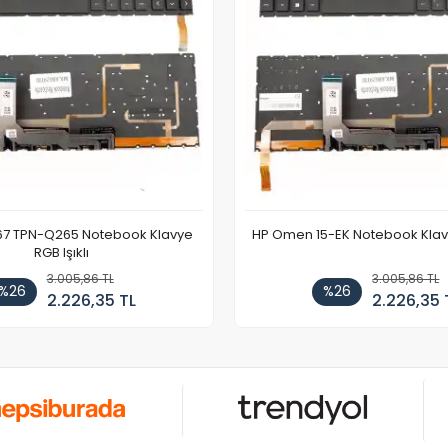
67 TPN-Q265 Notebook Klavye
HP Omen 15-EK Notebook Klavye
RGB Işıklı
3.005,86 TL
3.005,86 TL
%26
%26
2.226,35 TL
2.226,35 