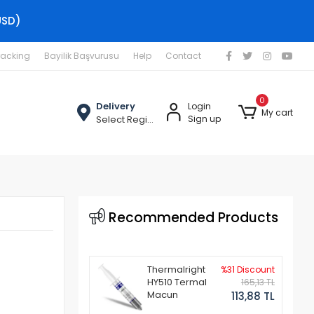
USD)
racking
Bayilik Başvurusu
Help
Contact
0
Delivery
Login
My cart
Select Region
Sign up
Recommended Products
Thermalright
%31 Discount
HY510 Termal
165,13 TL
Macun
113,88 TL