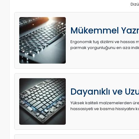
Dizü
Mükemmel Yaz
Ergonomik tuş dizilimi ve hassas me
parmak yorgunluğunu en aza indir
Dayanıklı ve U
Yüksek kaliteli malzemelerden üret
hassasiyeti ve basma hissiyatını k