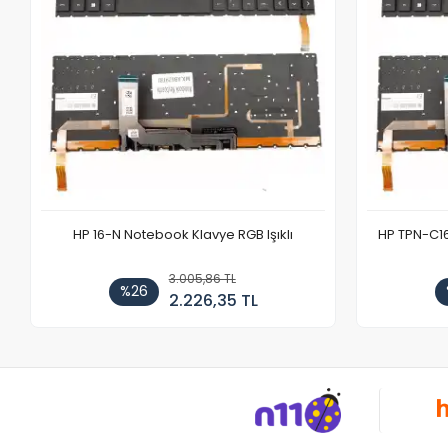
HP 16-N Notebook Klavye RGB Işıklı
HP TPN-C1
3.005,86 TL
%26
2.226,35 TL