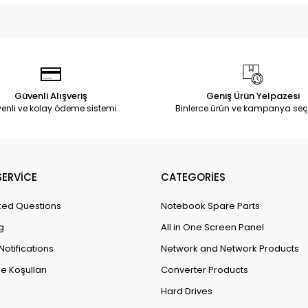
Güvenli Alışveriş
Geniş Ürün Yelpazesi
enli ve kolay ödeme sistemi
Binlerce ürün ve kampanya seç
ERVİCE
CATEGORİES
ked Questions
Notebook Spare Parts
g
All in One Screen Panel
Notifications
Network and Network Products
e Koşulları
Converter Products
Hard Drives