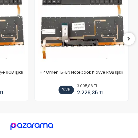
 RGB Işıklı
HP Omen 15-EN Notebook Klavye RGB Işıklı
3.005,86 TL
%26
TL
2.226,35 TL