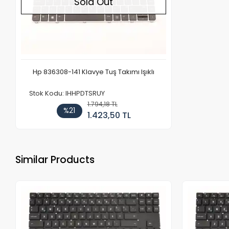
Sold Out
Hp 836308-141 Klavye Tuş Takımı Işıklı
Stok Kodu: IHHPDTSRUY
1.794,18 TL
%21
1.423,50 TL
Similar Products