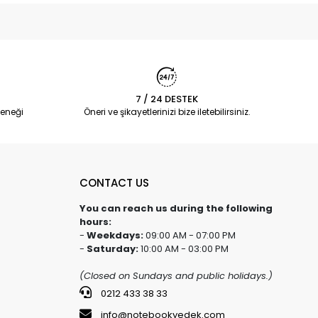
7 / 24 DESTEK
eneği
Öneri ve şikayetlerinizi bize iletebilirsiniz.
CONTACT US
You can reach us during the following
hours:
-
Weekdays:
09:00 AM - 07:00 PM
-
Saturday:
10:00 AM - 03:00 PM
(Closed on Sundays and public holidays.)
0212 433 38 33
info@notebookyedek.com