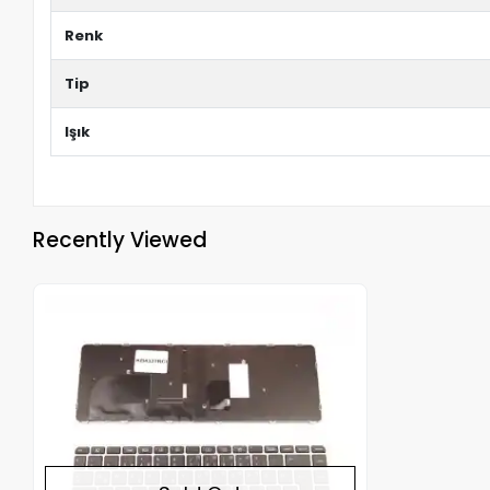
Renk
Tip
Işık
Recently Viewed
Out of stock