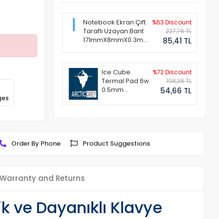
Notebook Ekran Çift
%63 Discount
Taraflı Uzayan Bant
227,76 TL
171mmX8mmX0.3mm
85,41 TL
(1 Set - 2 Adet)
Ice Cube
%72 Discount
Termal Pad 6w
198,38 TL
0.5mm
54,66 TL
ges
50x50mm
Order By Phone
Product Suggestions
Warranty and Returns
k ve Dayanıklı Klavye