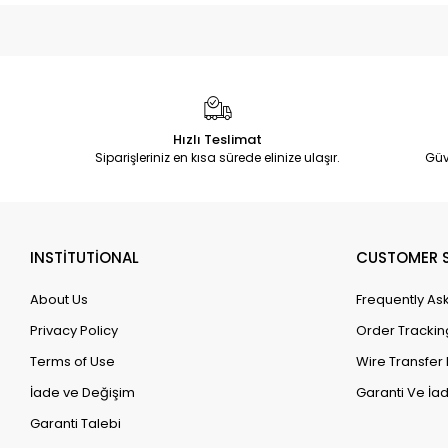
Hızlı Teslimat
Siparişleriniz en kısa sürede elinize ulaşır.
Güv
INSTİTUTİONAL
CUSTOMER S
About Us
Frequently As
Privacy Policy
Order Trackin
Terms of Use
Wire Transfer 
İade ve Değişim
Garanti Ve İad
Garanti Talebi