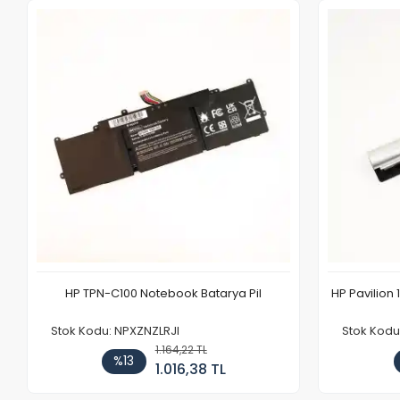
HP TPN-C100 Notebook Batarya Pil
HP Pavilion 
Stok Kodu: NPXZNZLRJI
Stok Kod
1.164,22 TL
%13
1.016,38 TL