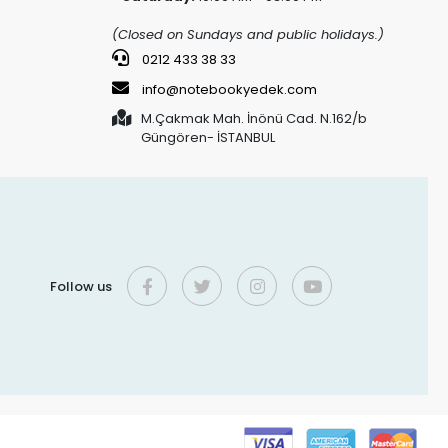
(Closed on Sundays and public holidays.)
0212 433 38 33
info@notebookyedek.com
M.Çakmak Mah. İnönü Cad. N.162/b
Güngören- İSTANBUL
Follow us