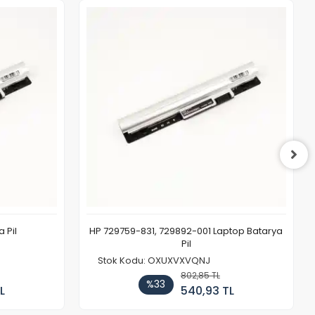
 Pil
HP 729759-831, 729892-001 Laptop Batarya
Pil
Stok Kodu: OXUXVXVQNJ
802,85 TL
%33
L
540,93 TL