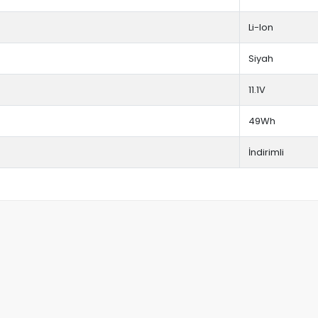
Li-Ion
Siyah
11.1V
49Wh
İndirimli