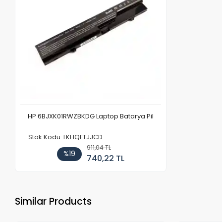
HP 6BJXK01RWZBKDG Laptop Batarya Pil
Stok Kodu: LKHQFTJJCD
911,04 TL
%19
740,22 TL
Similar Products