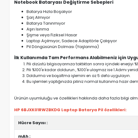
Notebook Bataryası Değiştirme Sebepleri
Batarya Hızla Boşalıyor
Şarj Almıyor
Batarya Tanınmıyor
Aşırı Isınma
Şişme veya Fiziksel Hasar
Laptop Açılmıyor, Sadece Adaptörle Çalışıyor
Pil Döngüsünün Dolması (Yaşlanma)
İlk Kullanımda Tam Performans Alabilmeniz için Uygu
Pili dizüstü bilgisayarınıza taktıktan sonra içindeki enerji
Pili %100'e kadar doldurun , %100'e ulaşmaz ise 1.Adımı yenide
Doldurma ve boşaltma işlemini en az 5 defa uygulayın.
Bu işlemleri yaptığınızda piliniz normal kullanıma hazır deme
Ürünün uyumluluğu ve özellikleri hakkında daha fazla bilgi almak
HP 6BJXK01RWZBKDG Laptop Batarya Pil özellikleri:
Hücre Sayısı :
mAh :