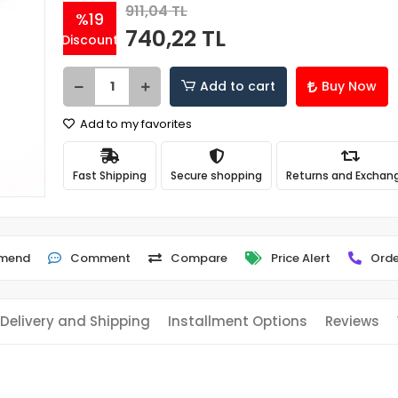
911,04 TL
%19
740,22 TL
Discount
Add to cart
Buy Now
Add to my favorites
Fast Shipping
Secure shopping
Returns and Exchan
mend
Comment
Compare
Price Alert
Orde
Delivery and Shipping
Installment Options
Reviews