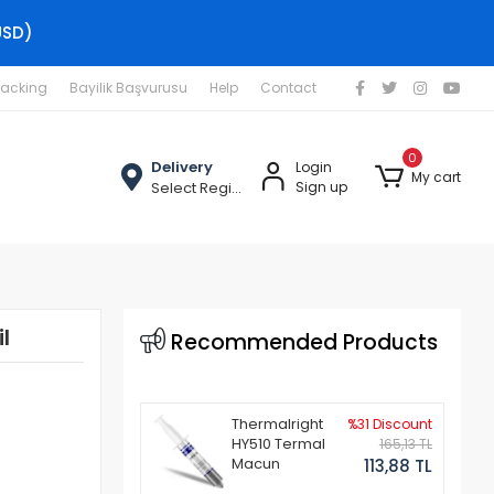
USD)
racking
Bayilik Başvurusu
Help
Contact
0
Delivery
Login
My cart
Select Region
Sign up
l
Recommended Products
Thermalright
%31 Discount
HY510 Termal
165,13 TL
Macun
113,88 TL