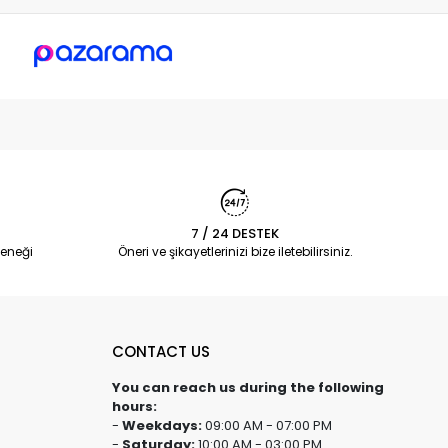
7 / 24 DESTEK
eneği
Öneri ve şikayetlerinizi bize iletebilirsiniz.
CONTACT US
You can reach us during the following
hours:
-
Weekdays:
09:00 AM - 07:00 PM
-
Saturday:
10:00 AM - 03:00 PM