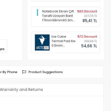
Notebook Ekran Çift
%63 Discount
Taraflı Uzayan Bant
227,76 TL
171mmX8mmX0.3mm
85,41 TL
(1 Set - 2 Adet)
Ice Cube
%72 Discount
Termal Pad 6w
198,38 TL
0.5mm
54,66 TL
ges
50x50mm
r By Phone
Product Suggestions
Warranty and Returns