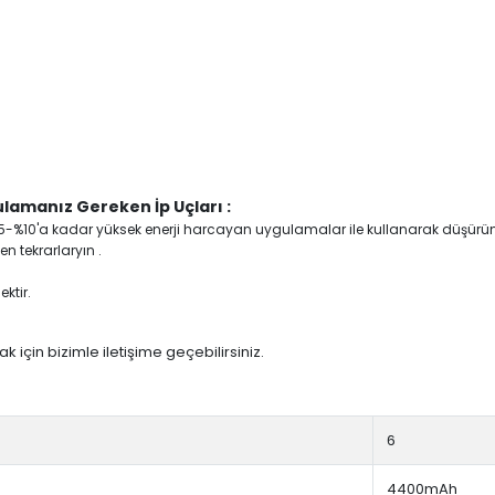
lamanız Gereken İp Uçları :
yi %5-%10'a kadar yüksek enerji harcayan uygulamalar ile kullanarak düşürü
n tekrarlaryın .
ktir.
 için bizimle iletişime geçebilirsiniz.
6
4400mAh