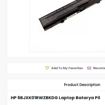
Add To My Favorites
Recom
Product Description
HP 6BJXK01RWZBKDG Laptop Batarya Pil