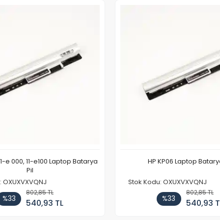
11-e 000, 11-e100 Laptop Batarya
HP KP06 Laptop Batarya
Pil
u: OXUXVXVQNJ
Stok Kodu: OXUXVXVQNJ
802,85 TL
802,85 TL
%33
%33
540,93 TL
540,93 T