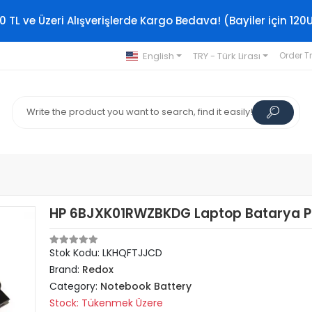
0 TL ve Üzeri Alışverişlerde Kargo Bedava! (Bayiler için 120
English
TRY - Türk Lirası
Order T
HP 6BJXK01RWZBKDG Laptop Batarya Pi
Stok Kodu: LKHQFTJJCD
Brand:
Redox
Category:
Notebook Battery
Stock: Tükenmek Üzere