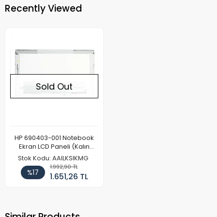
Recently Viewed
Sold Out
HP 690403-001 Notebook
Ekran LCD Paneli (Kalın
Kasa)
Stok Kodu: AAILKSIKMG
1.992,90 TL
%17
1.651,26 TL
Similar Products