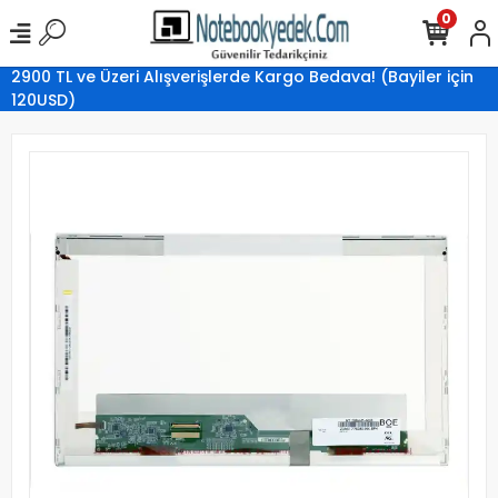
0
2900 TL ve Üzeri Alışverişlerde Kargo Bedava! (Bayiler için
120USD)