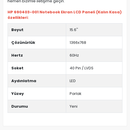
hemen bizimle iletişime geçin.
HP 690403-001 Notebook Ekran LCD Paneli (Kalın Kasa)
özellikleri:
Boyut
15.6''
Çözünürlük
1366x768
Hertz
60Hz
Soket
40 Pin / LVDS
Aydınlatma
LED
Yüzey
Parlak
Durumu
Yeni