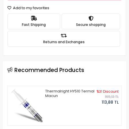
Add to my favorites
Fast Shipping
Secure shopping
Returns and Exchanges
Recommended Products
Thermalright HY510 Termal
%31 Discount
Macun
165,13 TL
113,88 TL