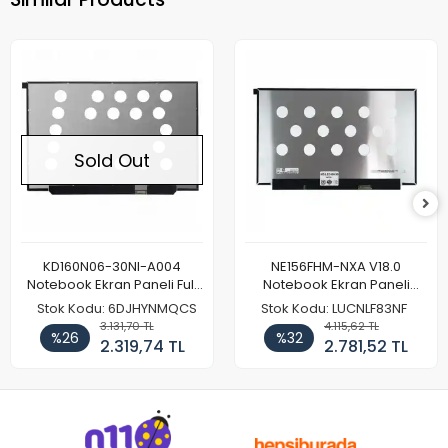
Sold Out
KD160N06-30NI-A004
NE156FHM-NXA V18.0
Notebook Ekran Paneli Full
Notebook Ekran Paneli
HD
144Hz
Stok Kodu: 6DJHYNMQCS
Stok Kodu: LUCNLF83NF
3.131,70 TL
4.115,62 TL
%26
%32
2.319,74 TL
2.781,52 TL