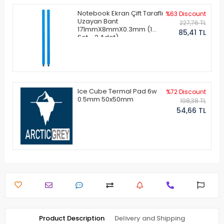
Notebook Ekran Çift Taraflı
%63 Discount
Uzayan Bant
227,76 TL
171mmX8mmX0.3mm (1
85,41 TL
Set - 2 Adet)
Ice Cube Termal Pad 6w
%72 Discount
0.5mm 50x50mm
198,38 TL
54,66 TL
Product Description
Delivery and Shipping