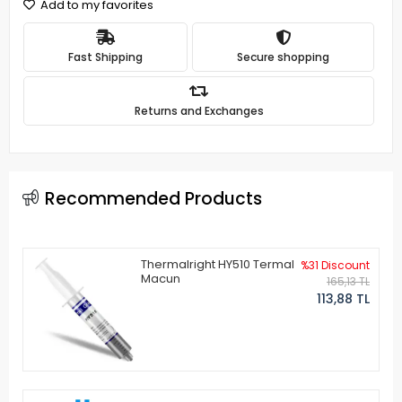
Add to my favorites
Fast Shipping
Secure shopping
Returns and Exchanges
Recommended Products
Thermalright HY510 Termal
%31 Discount
Macun
165,13 TL
113,88 TL