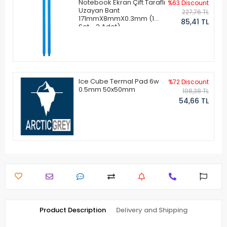
Notebook Ekran Çift Taraflı
%63 Discount
Uzayan Bant
227,76 TL
171mmX8mmX0.3mm (1
85,41 TL
Set - 2 Adet)
Ice Cube Termal Pad 6w
%72 Discount
0.5mm 50x50mm
198,38 TL
54,66 TL
Product Description
Delivery and Shipping