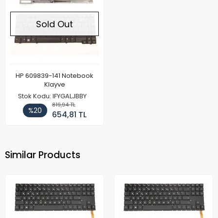
Sold Out
HP 609839-141 Notebook
Klayve
Stok Kodu: IFYGALJBBY
819,94 TL
%20
654,81 TL
Similar Products