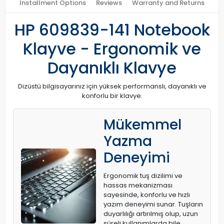
Installment Options
Reviews
Warranty and Returns
HP 609839-141 Notebook
Klayve - Ergonomik ve
Dayanıklı Klavye
Dizüstü bilgisayarınız için yüksek performanslı, dayanıklı ve
konforlu bir klavye.
Mükemmel
Yazma
Deneyimi
Ergonomik tuş dizilimi ve
hassas mekanizması
sayesinde, konforlu ve hızlı
yazım deneyimi sunar. Tuşların
duyarlılığı artırılmış olup, uzun
süreli kullanımlarda bile