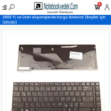
0
2900 TL ve Üzeri Alışverişlerde Kargo Bedava! (Bayiler için
120USD)