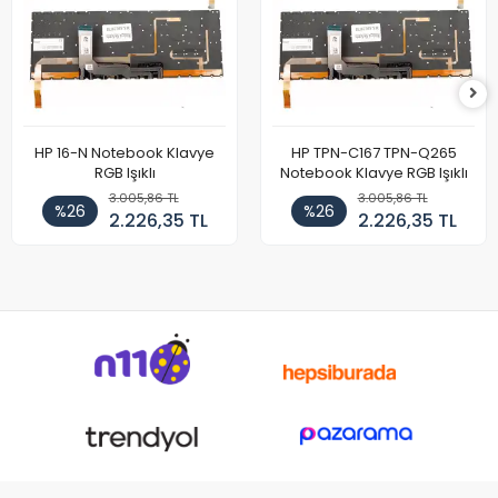
HP 16-N Notebook Klavye
HP TPN-C167 TPN-Q265
RGB Işıklı
Notebook Klavye RGB Işıklı
3.005,86 TL
3.005,86 TL
%26
%26
2.226,35 TL
2.226,35 TL