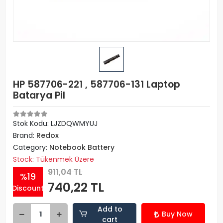
HP 587706-221 , 587706-131 Laptop
Batarya Pil
Stok Kodu: LJZDQWMYUJ
Brand:
Redox
Category:
Notebook Battery
Stock: Tükenmek Üzere
911,04 TL
%19
740,22 TL
Discount
Add to
Buy Now
cart