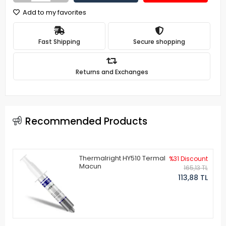
Add to my favorites
Fast Shipping
Secure shopping
Returns and Exchanges
Recommended Products
Thermalright HY510 Termal
%31 Discount
Macun
165,13 TL
113,88 TL