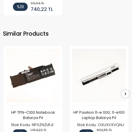
911,04 TL
%19
740,22 TL
Similar Products
HP TPN-C100 Notebook
HP Pavilion 11-e 000, 11-e100
Batarya Pil
Laptop Batarya Pil
Stok Kodu: NPXZNZLRJI
Stok Kodu: OXUXVXVQNJ
1.164,22 TL
802,85 TL