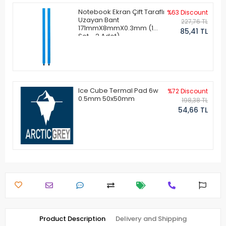
Notebook Ekran Çift Taraflı
%63 Discount
Uzayan Bant
227,76 TL
171mmX8mmX0.3mm (1
85,41 TL
Set - 2 Adet)
Ice Cube Termal Pad 6w
%72 Discount
0.5mm 50x50mm
198,38 TL
54,66 TL
Product Description
Delivery and Shipping