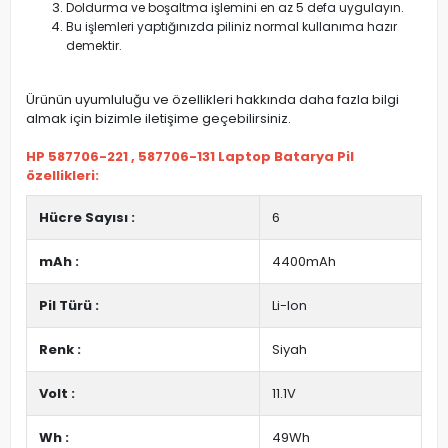
Doldurma ve boşaltma işlemini en az 5 defa uygulayın.
Bu işlemleri yaptığınızda piliniz normal kullanıma hazır
demektir.
Ürünün uyumluluğu ve özellikleri hakkında daha fazla bilgi
almak için bizimle iletişime geçebilirsiniz.
HP 587706-221 , 587706-131 Laptop Batarya Pil
özellikleri:
Hücre Sayısı :
6
mAh :
4400mAh
Pil Türü :
Li-Ion
Renk :
Siyah
Volt :
11.1V
Wh :
49Wh