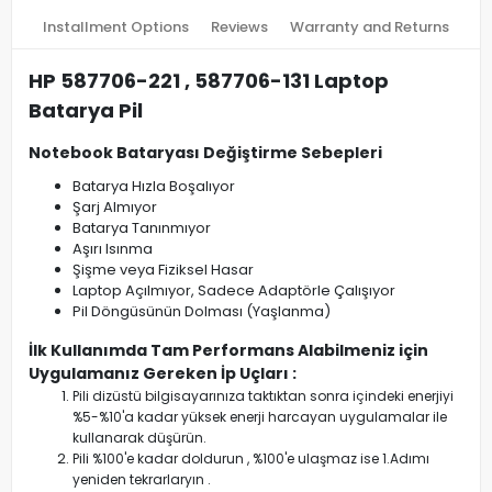
Installment Options
Reviews
Warranty and Returns
HP 587706-221 , 587706-131 Laptop
Batarya Pil
Notebook Bataryası Değiştirme Sebepleri
Batarya Hızla Boşalıyor
Şarj Almıyor
Batarya Tanınmıyor
Aşırı Isınma
Şişme veya Fiziksel Hasar
Laptop Açılmıyor, Sadece Adaptörle Çalışıyor
Pil Döngüsünün Dolması (Yaşlanma)
İlk Kullanımda Tam Performans Alabilmeniz için
Uygulamanız Gereken İp Uçları :
Pili dizüstü bilgisayarınıza taktıktan sonra içindeki enerjiyi
%5-%10'a kadar yüksek enerji harcayan uygulamalar ile
kullanarak düşürün.
Pili %100'e kadar doldurun , %100'e ulaşmaz ise 1.Adımı
yeniden tekrarlaryın .