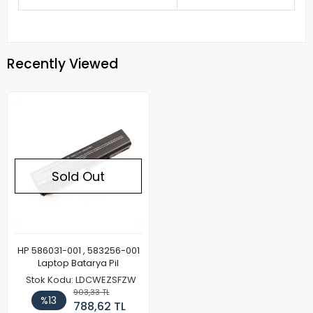
Recently Viewed
Sold Out
HP 586031-001 , 583256-001
Laptop Batarya Pil
Stok Kodu: LDCWEZSFZW
903,33 TL
%13
788,62 TL