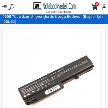
0
2900 TL ve Üzeri Alışverişlerde Kargo Bedava! (Bayiler için
120USD)