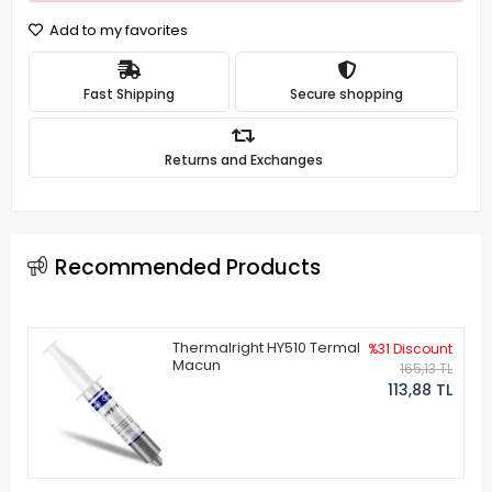
Add to my favorites
Fast Shipping
Secure shopping
Returns and Exchanges
Recommended Products
Thermalright HY510 Termal
%31 Discount
Macun
165,13 TL
113,88 TL