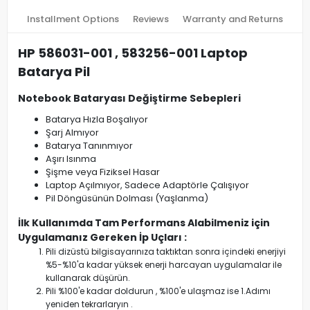
Installment Options
Reviews
Warranty and Returns
HP 586031-001 , 583256-001 Laptop
Batarya Pil
Notebook Bataryası Değiştirme Sebepleri
Batarya Hızla Boşalıyor
Şarj Almıyor
Batarya Tanınmıyor
Aşırı Isınma
Şişme veya Fiziksel Hasar
Laptop Açılmıyor, Sadece Adaptörle Çalışıyor
Pil Döngüsünün Dolması (Yaşlanma)
İlk Kullanımda Tam Performans Alabilmeniz için
Uygulamanız Gereken İp Uçları :
Pili dizüstü bilgisayarınıza taktıktan sonra içindeki enerjiyi
%5-%10'a kadar yüksek enerji harcayan uygulamalar ile
kullanarak düşürün.
Pili %100'e kadar doldurun , %100'e ulaşmaz ise 1.Adımı
yeniden tekrarlaryın .