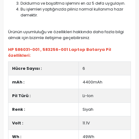
Doldurma ve boşaltma işlemini en az 5 defa uygulayın.
Bu işlemleri yaptığınızda piliniz normal kullanıma hazır
demektir.
Ürünün uyumluluğu ve özellikleri hakkında daha fazla bilgi
almak için bizimle iletişime geçebilirsiniz.
HP 586031-001 , 583256-001 Laptop Batarya Pil
özellikleri:
Hücre Sayısı :
6
mAh :
4400mAh
Pil Türü :
Li-Ion
Renk :
Siyah
Volt :
11.1V
Wh :
49Wh