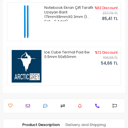
Notebook Ekran Çift Taraflı
%63 Discount
Uzayan Bant
227,76 TL
171mmX8mmX0.3mm (1
85,41 TL
Set - 2 Adet)
Ice Cube Termal Pad 6w
%72 Discount
0.5mm 50x50mm
198,38 TL
54,66 TL
Product Description
Delivery and Shipping