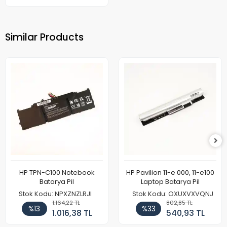
Similar Products
HP TPN-C100 Notebook
HP Pavilion 11-e 000, 11-e100
Batarya Pil
Laptop Batarya Pil
Stok Kodu: NPXZNZLRJI
Stok Kodu: OXUXVXVQNJ
1.164,22 TL
802,85 TL
%13
%33
1.016,38 TL
540,93 TL