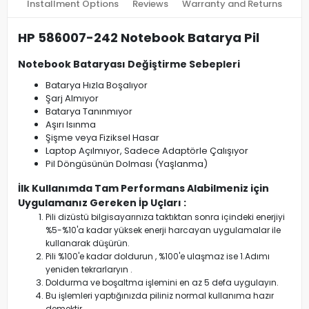
Installment Options
Reviews
Warranty and Returns
HP 586007-242 Notebook Batarya Pil
Notebook Bataryası Değiştirme Sebepleri
Batarya Hızla Boşalıyor
Şarj Almıyor
Batarya Tanınmıyor
Aşırı Isınma
Şişme veya Fiziksel Hasar
Laptop Açılmıyor, Sadece Adaptörle Çalışıyor
Pil Döngüsünün Dolması (Yaşlanma)
İlk Kullanımda Tam Performans Alabilmeniz için
Uygulamanız Gereken İp Uçları :
Pili dizüstü bilgisayarınıza taktıktan sonra içindeki enerjiyi
%5-%10'a kadar yüksek enerji harcayan uygulamalar ile
kullanarak düşürün.
Pili %100'e kadar doldurun , %100'e ulaşmaz ise 1.Adımı
yeniden tekrarlaryın .
Doldurma ve boşaltma işlemini en az 5 defa uygulayın.
Bu işlemleri yaptığınızda piliniz normal kullanıma hazır
demektir.