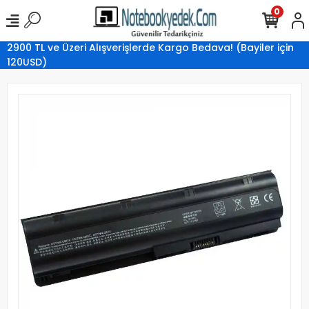
0
2900 TL ve Üzeri Alışverişlerde Kargo Bedava! (Bayiler için
120USD)