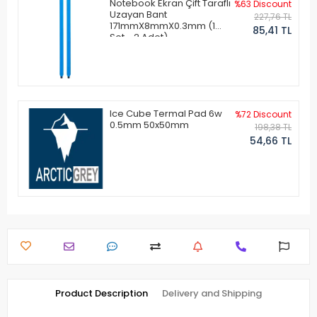
Notebook Ekran Çift Taraflı
%63 Discount
Uzayan Bant
227,76 TL
171mmX8mmX0.3mm (1
85,41 TL
Set - 2 Adet)
Ice Cube Termal Pad 6w
%72 Discount
0.5mm 50x50mm
198,38 TL
54,66 TL
Product Description
Delivery and Shipping