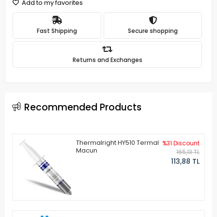
Add to my favorites
Fast Shipping
Secure shopping
Returns and Exchanges
Recommended Products
Thermalright HY510 Termal
%31 Discount
Macun
165,13 TL
113,88 TL