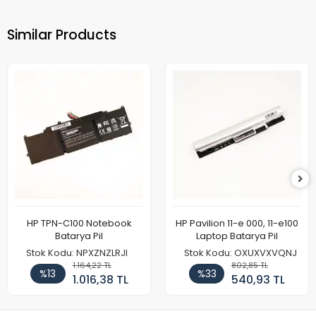
Similar Products
HP TPN-C100 Notebook
HP Pavilion 11-e 000, 11-e100
Batarya Pil
Laptop Batarya Pil
Stok Kodu: NPXZNZLRJI
Stok Kodu: OXUXVXVQNJ
1.164,22 TL
802,85 TL
%13
%33
1.016,38 TL
540,93 TL