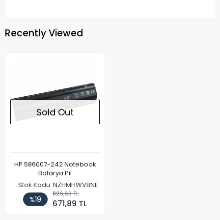
Recently Viewed
Sold Out
HP 586007-242 Notebook
Batarya Pil
Stok Kodu: NZHMHWVBNE
826,69 TL
%19
671,89 TL