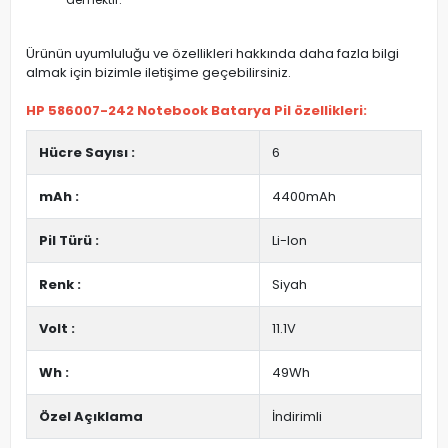
Ürünün uyumluluğu ve özellikleri hakkında daha fazla bilgi
almak için bizimle iletişime geçebilirsiniz.
HP 586007-242 Notebook Batarya Pil özellikleri:
Hücre Sayısı :
6
mAh :
4400mAh
Pil Türü :
Li-Ion
Renk :
Siyah
Volt :
11.1V
Wh :
49Wh
Özel Açıklama
İndirimli