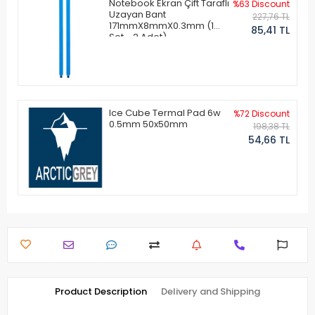
Notebook Ekran Çift Taraflı
%63 Discount
Uzayan Bant
227,76 TL
171mmX8mmX0.3mm (1
85,41 TL
Set - 2 Adet)
Ice Cube Termal Pad 6w
%72 Discount
0.5mm 50x50mm
198,38 TL
54,66 TL
Product Description
Delivery and Shipping