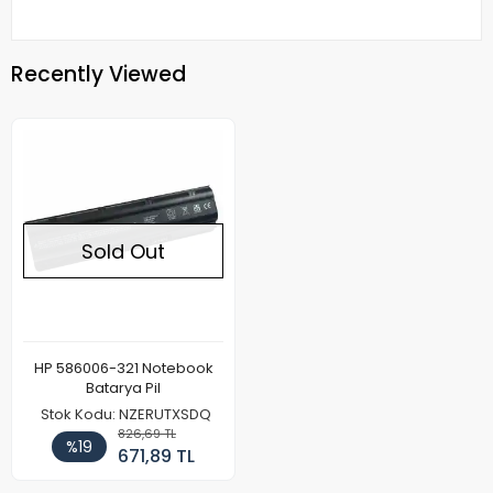
Recently Viewed
Sold Out
HP 586006-321 Notebook
Batarya Pil
Stok Kodu: NZERUTXSDQ
826,69 TL
%19
671,89 TL