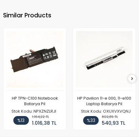
Similar Products
HP TPN-C100 Notebook
HP Pavilion 11-e 000, 11-e100
Batarya Pil
Laptop Batarya Pil
Stok Kodu: NPXZNZLRJI
Stok Kodu: OXUXVXVQNJ
1.164,22 TL
802,85 TL
%13
%33
1.016,38 TL
540,93 TL