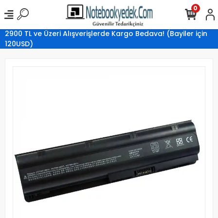
0
2900 TL ve Üzeri Alışverişlerde Kargo Bedava! (Bayiler için
120USD)