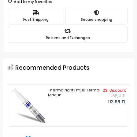
Add to my favorites
Fast Shipping
Secure shopping
Returns and Exchanges
Recommended Products
Thermalright HY510 Termal
%31 Discount
Macun
165,13 TL
113,88 TL