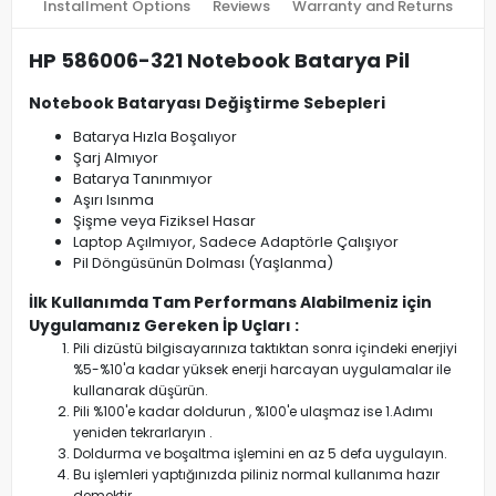
Installment Options
Reviews
Warranty and Returns
HP 586006-321 Notebook Batarya Pil
Notebook Bataryası Değiştirme Sebepleri
Batarya Hızla Boşalıyor
Şarj Almıyor
Batarya Tanınmıyor
Aşırı Isınma
Şişme veya Fiziksel Hasar
Laptop Açılmıyor, Sadece Adaptörle Çalışıyor
Pil Döngüsünün Dolması (Yaşlanma)
İlk Kullanımda Tam Performans Alabilmeniz için
Uygulamanız Gereken İp Uçları :
Pili dizüstü bilgisayarınıza taktıktan sonra içindeki enerjiyi
%5-%10'a kadar yüksek enerji harcayan uygulamalar ile
kullanarak düşürün.
Pili %100'e kadar doldurun , %100'e ulaşmaz ise 1.Adımı
yeniden tekrarlaryın .
Doldurma ve boşaltma işlemini en az 5 defa uygulayın.
Bu işlemleri yaptığınızda piliniz normal kullanıma hazır
demektir.