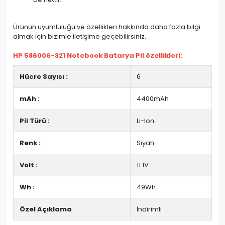
Ürünün uyumluluğu ve özellikleri hakkında daha fazla bilgi
almak için bizimle iletişime geçebilirsiniz.
HP 586006-321 Notebook Batarya Pil özellikleri:
Hücre Sayısı :
6
mAh :
4400mAh
Pil Türü :
Li-Ion
Renk :
Siyah
Volt :
11.1V
Wh :
49Wh
Özel Açıklama
İndirimli