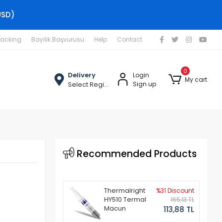
USD)
racking
Bayilik Başvurusu
Help
Contact
0
Delivery
Login
My cart
Select Region
Sign up
Recommended Products
Thermalright
%31 Discount
HY510 Termal
165,13 TL
Macun
113,88 TL