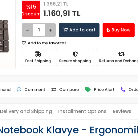
1.366,21 TL
%15
1.160,91 TL
Discount
Add to cart
Buy Now
Add to my favorites
Fast Shipping
Secure shopping
Returns and Exchan
mend
Comment
Compare
Price Alert
Orde
Delivery and Shipping
Installment Options
Reviews
otebook Klavye - Ergonomik