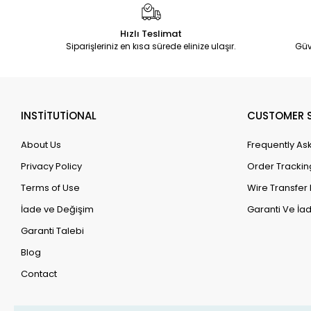
Hızlı Teslimat
Siparişleriniz en kısa sürede elinize ulaşır.
Güv
INSTİTUTİONAL
CUSTOMER S
About Us
Frequently As
Privacy Policy
Order Trackin
Terms of Use
Wire Transfer 
İade ve Değişim
Garanti Ve İad
Garanti Talebi
Blog
Contact