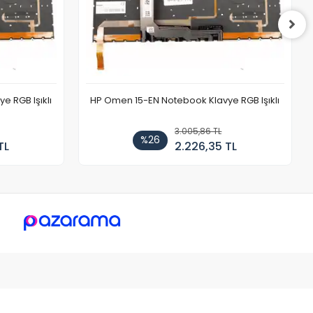
 RGB Işıklı
HP Omen 15-EN Notebook Klavye RGB Işıklı
3.005,86 TL
%26
TL
2.226,35 TL