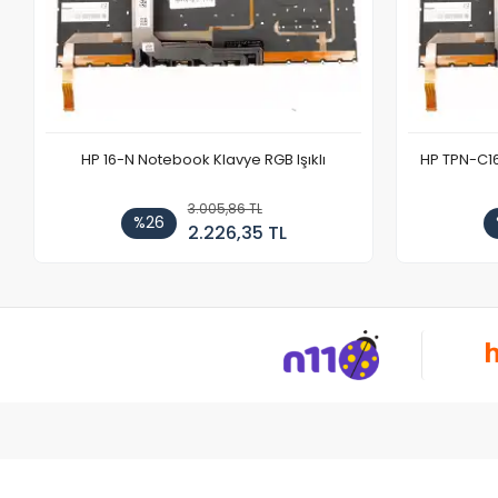
HP 16-N Notebook Klavye RGB Işıklı
HP TPN-C1
3.005,86 TL
%26
2.226,35 TL