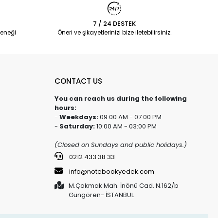
7 / 24 DESTEK
eneği
Öneri ve şikayetlerinizi bize iletebilirsiniz.
CONTACT US
You can reach us during the following
hours:
-
Weekdays:
09:00 AM - 07:00 PM
-
Saturday:
10:00 AM - 03:00 PM
(Closed on Sundays and public holidays.)
0212 433 38 33
info@notebookyedek.com
M.Çakmak Mah. İnönü Cad. N.162/b
Güngören- İSTANBUL