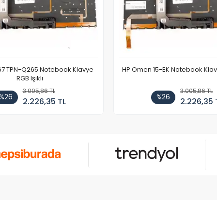
67 TPN-Q265 Notebook Klavye
HP Omen 15-EK Notebook Klavye
RGB Işıklı
3.005,86 TL
3.005,86 TL
%26
%26
2.226,35 TL
2.226,35 