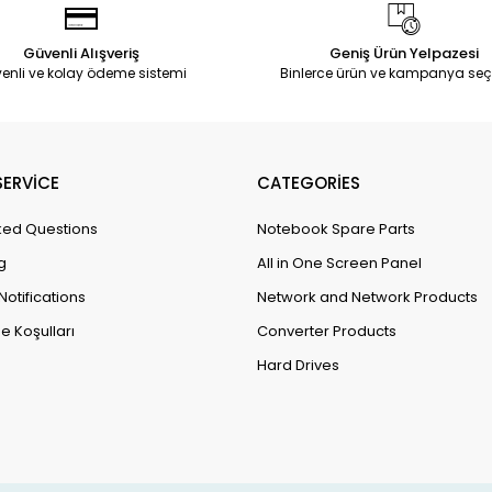
Güvenli Alışveriş
Geniş Ürün Yelpazesi
enli ve kolay ödeme sistemi
Binlerce ürün ve kampanya seç
ERVİCE
CATEGORİES
ked Questions
Notebook Spare Parts
g
All in One Screen Panel
Notifications
Network and Network Products
e Koşulları
Converter Products
Hard Drives