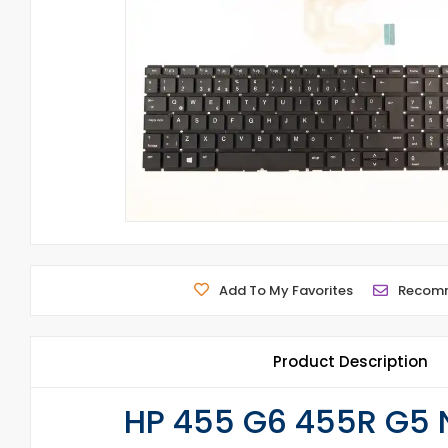
Add To My Favorites
Recom
Product Description
HP 455 G6 455R G5 N