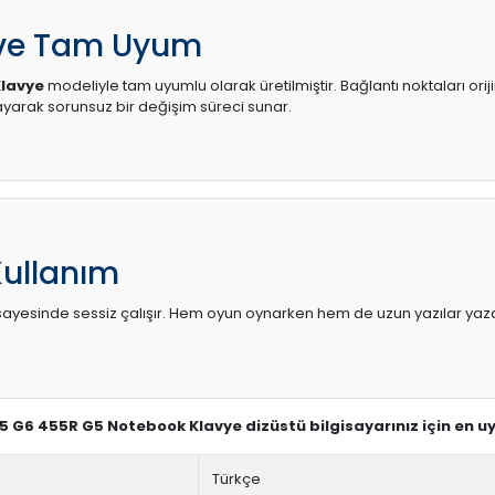
 ve Tam Uyum
Klavye
modeliyle tam uyumlu olarak üretilmiştir. Bağlantı noktaları ori
arak sorunsuz bir değişim süreci sunar.
Kullanım
sı sayesinde sessiz çalışır. Hem oyun oynarken hem de uzun yazılar yaza
55 G6 455R G5 Notebook Klavye dizüstü bilgisayarınız için en 
Türkçe