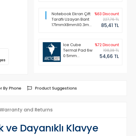
Notebook Ekran Çift
%63 Discount
Taraflı Uzayan Bant
227,76 TL
171mmX8mmX0.3mm
85,41 TL
(1 Set - 2 Adet)
Ice Cube
%72 Discount
Termal Pad 6w
198,38 TL
0.5mm
54,66 TL
ges
50x50mm
r By Phone
Product Suggestions
Warranty and Returns
 ve Dayanıklı Klavye