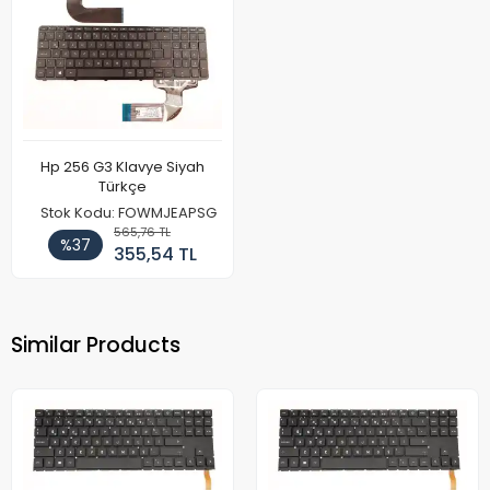
Hp 256 G3 Klavye Siyah
Türkçe
Stok Kodu: FOWMJEAPSG
565,76 TL
%37
355,54 TL
Similar Products