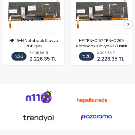
HP 16-N Notebook Klavye
HP TPN-C167 TPN-Q265
RGB Işıklı
Notebook Klavye RGB Işıklı
3.005,86 TL
3.005,86 TL
%26
%26
2.226,35 TL
2.226,35 TL