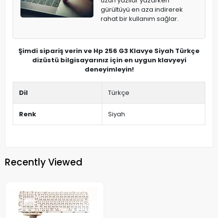
uzun yazılar yazarken
gürültüyü en aza indirerek
rahat bir kullanım sağlar.
Şimdi sipariş verin ve Hp 256 G3 Klavye Siyah Türkçe
dizüstü bilgisayarınız için en uygun klavyeyi
deneyimleyin!
Dil
Türkçe
Renk
Siyah
Recently Viewed