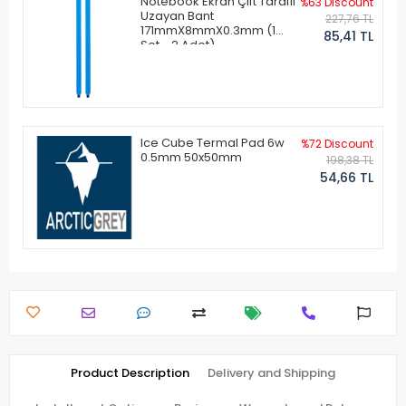
Notebook Ekran Çift Taraflı
%63 Discount
Uzayan Bant
227,76 TL
171mmX8mmX0.3mm (1
85,41 TL
Set - 2 Adet)
Ice Cube Termal Pad 6w
%72 Discount
0.5mm 50x50mm
198,38 TL
54,66 TL
Product Description
Delivery and Shipping