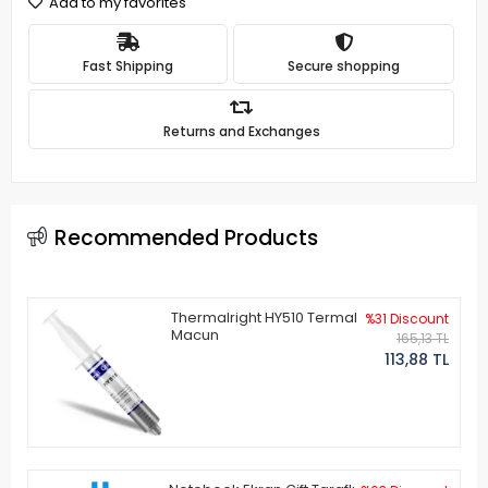
Add to my favorites
Fast Shipping
Secure shopping
Returns and Exchanges
Recommended Products
Thermalright HY510 Termal
%31 Discount
Macun
165,13 TL
113,88 TL