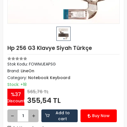
Hp 256 G3 Klavye Siyah Türkçe
Stok Kodu: FOWMJEAPSG
Brand:
LineOn
Category:
Notebook Keyboard
Stock: +18
565,76 TL
%37
355,54 TL
Discount
Add to
Buy Now
cart