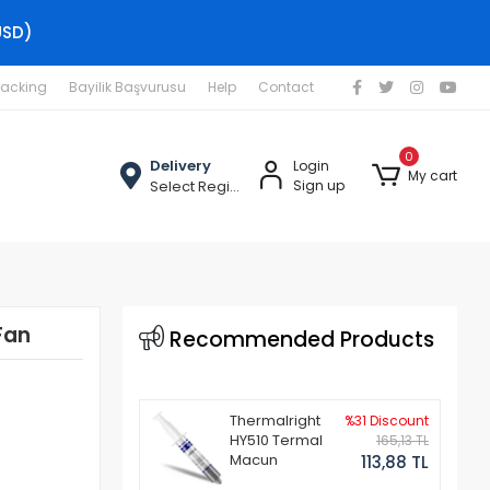
USD)
racking
Bayilik Başvurusu
Help
Contact
0
Delivery
Login
My cart
Select Region
Sign up
Fan
Recommended Products
Thermalright
%31 Discount
HY510 Termal
165,13 TL
Macun
113,88 TL