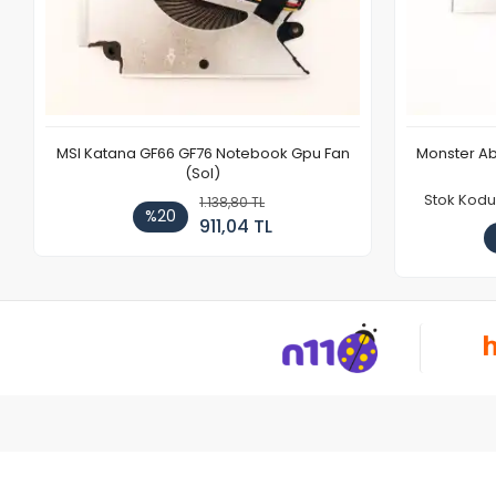
MSI Katana GF66 GF76 Notebook Gpu Fan
Monster Ab
(Sol)
Stok Kodu
1.138,80 TL
%20
911,04 TL