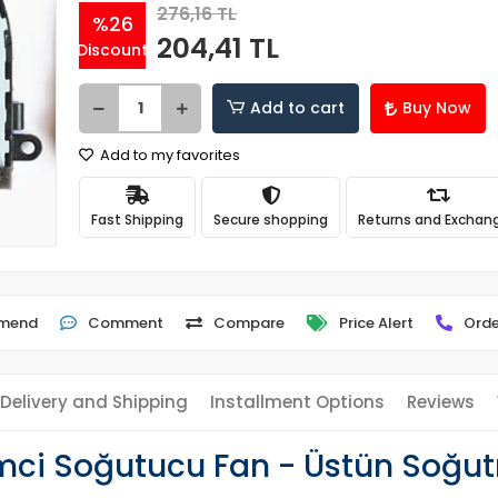
276,16 TL
%26
204,41 TL
Discount
Add to cart
Buy Now
Add to my favorites
Fast Shipping
Secure shopping
Returns and Exchan
mend
Comment
Compare
Price Alert
Orde
Delivery and Shipping
Installment Options
Reviews
mci Soğutucu Fan - Üstün Soğu