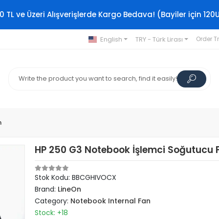
0 TL ve Üzeri Alışverişlerde Kargo Bedava! (Bayiler için 120
English
TRY - Türk Lirası
Order T
n
HP 250 G3 Notebook İşlemci Soğutucu 
Stok Kodu: BBCGHIVOCX
Brand:
LineOn
Category:
Notebook Internal Fan
Stock: +18