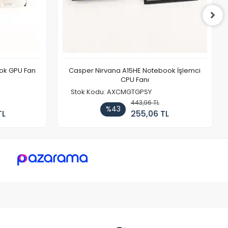
ook GPU Fan
Casper Nirvana A15HE Notebook İşlemci
CPU Fanı
Stok Kodu: AXCMGTGPSY
443,96 TL
%43
TL
255,06 TL