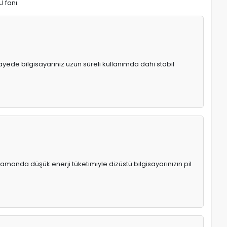
U fanı.
 sayede bilgisayarınız uzun süreli kullanımda dahi stabil
manda düşük enerji tüketimiyle dizüstü bilgisayarınızın pil