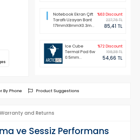
Notebook Ekran Çift
%63 Discount
Taraflı Uzayan Bant
227,76 TL
171mmX8mmX0.3mm
85,41 TL
(1 Set - 2 Adet)
Ice Cube
%72 Discount
Termal Pad 6w
198,38 TL
0.5mm
54,66 TL
ges
50x50mm
r By Phone
Product Suggestions
Warranty and Returns
tma ve Sessiz Performans