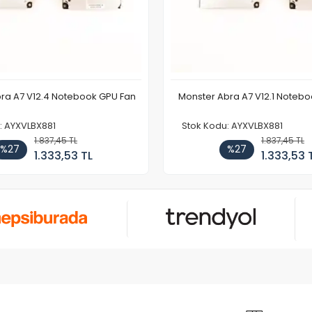
ra A7 V12.4 Notebook GPU Fan
Monster Abra A7 V12.1 Noteb
: AYXVLBX881
Stok Kodu: AYXVLBX881
1.837,45 TL
1.837,45 TL
%27
%27
1.333,53 TL
1.333,53 