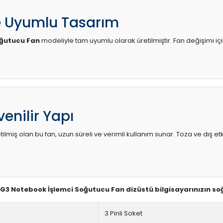
e Uyumlu Tasarım
oğutucu Fan
modeliyle tam uyumlu olarak üretilmiştir. Fan değişimi içi
enilir Yapı
lmiş olan bu fan, uzun süreli ve verimli kullanım sunar. Toza ve dış etk
0 G3 Notebook İşlemci Soğutucu Fan dizüstü bilgisayarınızın so
3 Pinli Soket