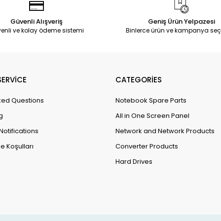
Güvenli Alışveriş
Geniş Ürün Yelpazesi
enli ve kolay ödeme sistemi
Binlerce ürün ve kampanya seç
ERVİCE
CATEGORİES
ked Questions
Notebook Spare Parts
g
All in One Screen Panel
Notifications
Network and Network Products
e Koşulları
Converter Products
Hard Drives