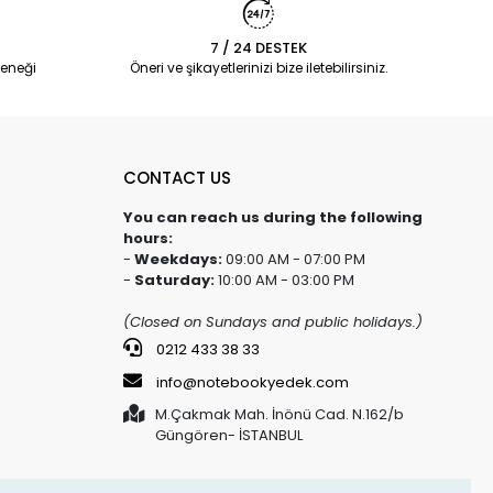
7 / 24 DESTEK
eneği
Öneri ve şikayetlerinizi bize iletebilirsiniz.
CONTACT US
You can reach us during the following
hours:
-
Weekdays:
09:00 AM - 07:00 PM
-
Saturday:
10:00 AM - 03:00 PM
(Closed on Sundays and public holidays.)
0212 433 38 33
info@notebookyedek.com
M.Çakmak Mah. İnönü Cad. N.162/b
Güngören- İSTANBUL