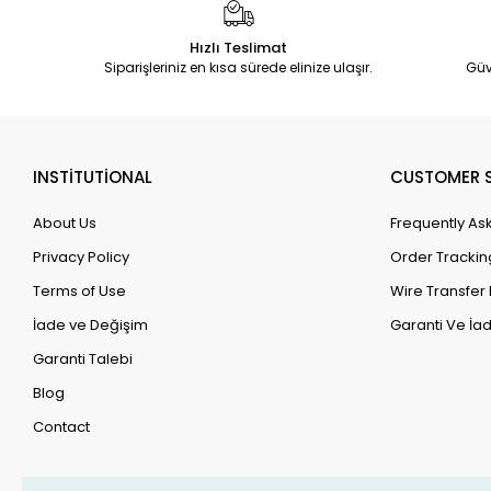
Hızlı Teslimat
Siparişleriniz en kısa sürede elinize ulaşır.
Güv
INSTİTUTİONAL
CUSTOMER S
About Us
Frequently As
Privacy Policy
Order Trackin
Terms of Use
Wire Transfer 
İade ve Değişim
Garanti Ve İad
Garanti Talebi
Blog
Contact