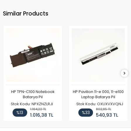
Similar Products
HP TPN-C100 Notebook
HP Pavilion 11-e 000, 11-e100
Batarya Pil
Laptop Batarya Pil
Stok Kodu: NPXZNZLRJI
Stok Kodu: OXUXVXVQNJ
1.164,22 TL
802,85 TL
%13
%33
1.016,38 TL
540,93 TL