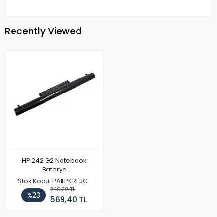
Recently Viewed
HP 242 G2 Notebook
Batarya
Stok Kodu: PAILPKREJC
740,22 TL
%23
569,40 TL