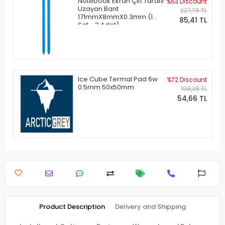
Notebook Ekran Çift Taraflı
%63 Discount
Uzayan Bant
227,76 TL
171mmX8mmX0.3mm (1
85,41 TL
Set - 2 Adet)
Ice Cube Termal Pad 6w
%72 Discount
0.5mm 50x50mm
198,38 TL
54,66 TL
Product Description
Delivery and Shipping