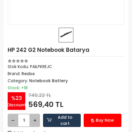
HP 242 G2 Notebook Batarya
Stok Kodu: PAILPKREJC
Brand:
Redox
Category:
Notebook Battery
Stock: +18
740,22 TL
%23
569,40 TL
Discount
Add to
Buy Now
cart