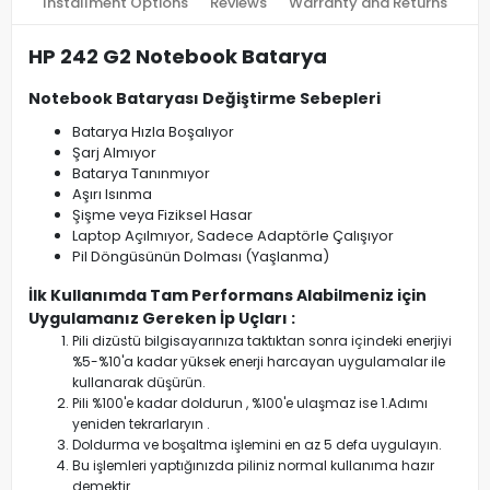
Installment Options
Reviews
Warranty and Returns
HP 242 G2 Notebook Batarya
Notebook Bataryası Değiştirme Sebepleri
Batarya Hızla Boşalıyor
Şarj Almıyor
Batarya Tanınmıyor
Aşırı Isınma
Şişme veya Fiziksel Hasar
Laptop Açılmıyor, Sadece Adaptörle Çalışıyor
Pil Döngüsünün Dolması (Yaşlanma)
İlk Kullanımda Tam Performans Alabilmeniz için
Uygulamanız Gereken İp Uçları :
Pili dizüstü bilgisayarınıza taktıktan sonra içindeki enerjiyi
%5-%10'a kadar yüksek enerji harcayan uygulamalar ile
kullanarak düşürün.
Pili %100'e kadar doldurun , %100'e ulaşmaz ise 1.Adımı
yeniden tekrarlaryın .
Doldurma ve boşaltma işlemini en az 5 defa uygulayın.
Bu işlemleri yaptığınızda piliniz normal kullanıma hazır
demektir.