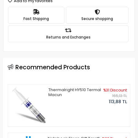
Add to my favorites
Fast Shipping
Secure shopping
Returns and Exchanges
Recommended Products
Thermalright HY510 Termal
%31 Discount
Macun
165,13 TL
113,88 TL