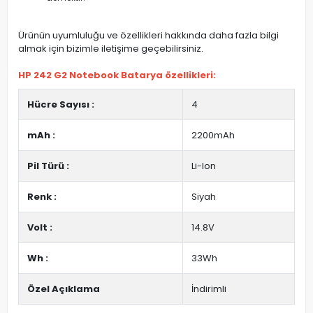
Ürünün uyumluluğu ve özellikleri hakkında daha fazla bilgi
almak için bizimle iletişime geçebilirsiniz.
HP 242 G2 Notebook Batarya özellikleri:
Hücre Sayısı :
4
mAh :
2200mAh
Pil Türü :
Li-Ion
Renk :
Siyah
Volt :
14.8V
Wh :
33Wh
Özel Açıklama
İndirimli