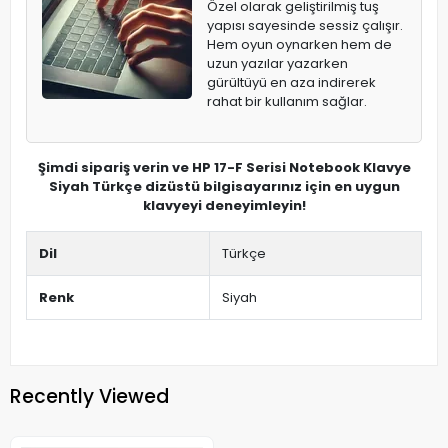
Özel olarak geliştirilmiş tuş
yapısı sayesinde sessiz çalışır.
Hem oyun oynarken hem de
uzun yazılar yazarken
gürültüyü en aza indirerek
rahat bir kullanım sağlar.
Şimdi sipariş verin ve HP 17-F Serisi Notebook Klavye
Siyah Türkçe dizüstü bilgisayarınız için en uygun
klavyeyi deneyimleyin!
Dil
Türkçe
Renk
Siyah
Recently Viewed