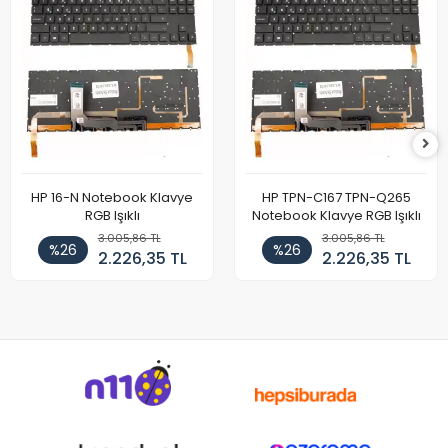
HP 16-N Notebook Klavye
HP TPN-C167 TPN-Q265
RGB Işıklı
Notebook Klavye RGB Işıklı
3.005,86 TL
3.005,86 TL
%26
%26
2.226,35 TL
2.226,35 TL