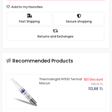
Add to my favorites
Fast Shipping
Secure shopping
Returns and Exchanges
Recommended Products
Thermalright HY510 Termal
%31 Discount
Macun
165,13 TL
113,88 TL