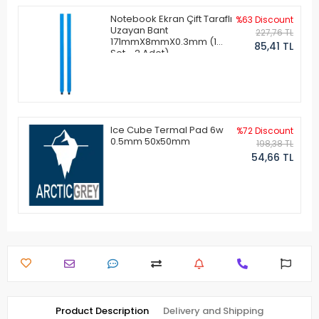
Notebook Ekran Çift Taraflı
%63 Discount
Uzayan Bant
227,76 TL
171mmX8mmX0.3mm (1
85,41 TL
Set - 2 Adet)
Ice Cube Termal Pad 6w
%72 Discount
0.5mm 50x50mm
198,38 TL
54,66 TL
Product Description
Delivery and Shipping