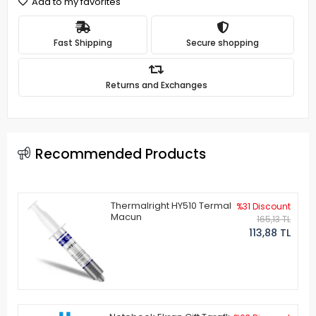
Add to my favorites
Fast Shipping
Secure shopping
Returns and Exchanges
Recommended Products
Thermalright HY510 Termal
%31 Discount
Macun
165,13 TL
113,88 TL