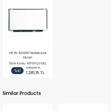
HP 15-R212NT Notebook
Ekran
Stok Kodu: XFFGYQVGEL
2.183,65 TL
%41
1.281,15 TL
Similar Products