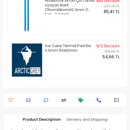
Notebook Ekran Çift Taraflı
%63 Discount
Uzayan Bant
227,76 TL
171mmX8mmX0.3mm (1
85,41 TL
Set - 2 Adet)
Ice Cube Termal Pad 6w
%72 Discount
0.5mm 50x50mm
198,38 TL
54,66 TL
Product Description
Delivery and Shipping