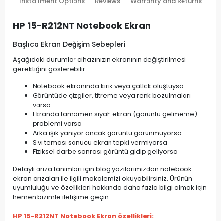
Installment Options
Reviews
Warranty and Returns
HP 15-R212NT Notebook Ekran
Başlıca Ekran Değişim Sebepleri
Aşağıdaki durumlar cihazınızın ekranının değiştirilmesi
gerektiğini gösterebilir:
Notebook ekranında kırık veya çatlak oluştuysa
Görüntüde çizgiler, titreme veya renk bozulmaları
varsa
Ekranda tamamen siyah ekran (görüntü gelmeme)
problemi varsa
Arka ışık yanıyor ancak görüntü görünmüyorsa
Sıvı teması sonucu ekran tepki vermiyorsa
Fiziksel darbe sonrası görüntü gidip geliyorsa
Detaylı arıza tanımları için blog yazılarımızdan notebook
ekran arızaları ile ilgili makalemizi okuyabilirsiniz. Ürünün
uyumluluğu ve özellikleri hakkında daha fazla bilgi almak için
hemen bizimle iletişime geçin.
HP 15-R212NT Notebook Ekran özellikleri: