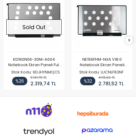
Sold Out
KD160N06-30NI-A004
NE156FHM-NXA V18.0
Notebook Ekran Paneli Full
Notebook Ekran Paneli
HD
144Hz
Stok Kodu: 6DJHYNMQCS
Stok Kodu: LUCNLF83NF
3.131,70 TL
4.115,62 TL
%26
%32
2.319,74 TL
2.781,52 TL