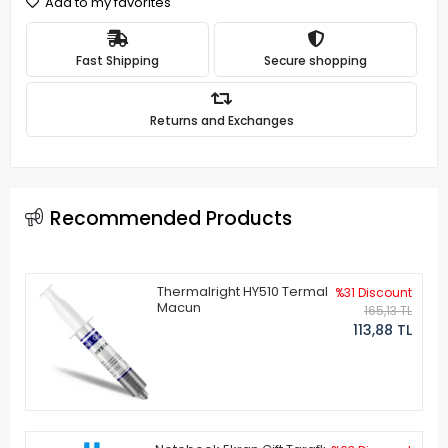
Add to my favorites
Fast Shipping
Secure shopping
Returns and Exchanges
Recommended Products
Thermalright HY510 Termal
%31 Discount
Macun
165,13 TL
113,88 TL