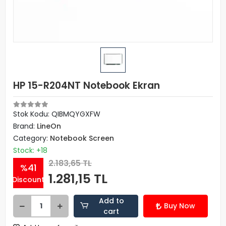
HP 15-R204NT Notebook Ekran
Stok Kodu: QIBMQYGXFW
Brand:
LineOn
Category:
Notebook Screen
Stock: +18
2.183,65 TL
%41
1.281,15 TL
Discount
Add to
Buy Now
cart