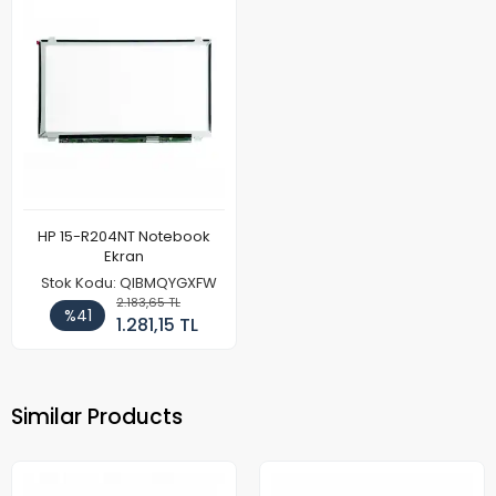
HP 15-R204NT Notebook
Ekran
Stok Kodu: QIBMQYGXFW
2.183,65 TL
%41
1.281,15 TL
Similar Products