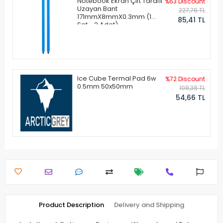
Notebook Ekran Çift Taraflı
%63 Discount
Uzayan Bant
227,76 TL
171mmX8mmX0.3mm (1
85,41 TL
Set - 2 Adet)
Ice Cube Termal Pad 6w
%72 Discount
0.5mm 50x50mm
198,38 TL
54,66 TL
Product Description
Delivery and Shipping