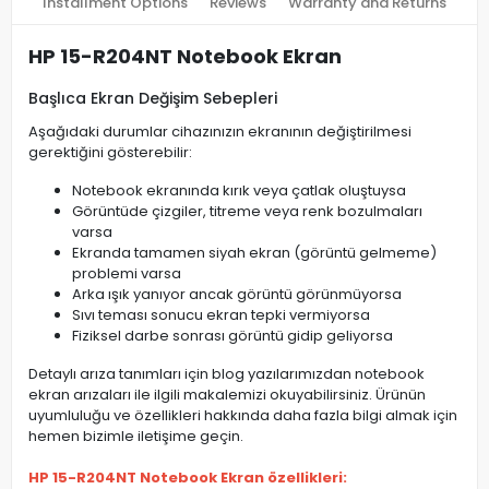
Installment Options
Reviews
Warranty and Returns
HP 15-R204NT Notebook Ekran
Başlıca Ekran Değişim Sebepleri
Aşağıdaki durumlar cihazınızın ekranının değiştirilmesi
gerektiğini gösterebilir:
Notebook ekranında kırık veya çatlak oluştuysa
Görüntüde çizgiler, titreme veya renk bozulmaları
varsa
Ekranda tamamen siyah ekran (görüntü gelmeme)
problemi varsa
Arka ışık yanıyor ancak görüntü görünmüyorsa
Sıvı teması sonucu ekran tepki vermiyorsa
Fiziksel darbe sonrası görüntü gidip geliyorsa
Detaylı arıza tanımları için blog yazılarımızdan notebook
ekran arızaları ile ilgili makalemizi okuyabilirsiniz. Ürünün
uyumluluğu ve özellikleri hakkında daha fazla bilgi almak için
hemen bizimle iletişime geçin.
HP 15-R204NT Notebook Ekran özellikleri: