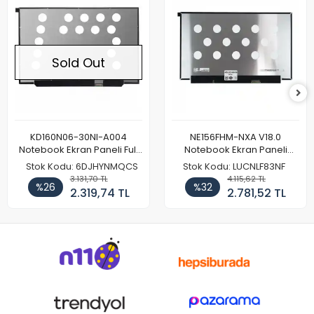
Sold Out
KD160N06-30NI-A004
NE156FHM-NXA V18.0
Notebook Ekran Paneli Full
Notebook Ekran Paneli
HD
144Hz
Stok Kodu: 6DJHYNMQCS
Stok Kodu: LUCNLF83NF
3.131,70 TL
4.115,62 TL
%26
%32
2.319,74 TL
2.781,52 TL