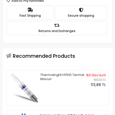
Add to my favorites
Fast Shipping
Secure shopping
Returns and Exchanges
Recommended Products
Thermalright HY510 Termal
%31 Discount
Macun
165,13 TL
113,88 TL