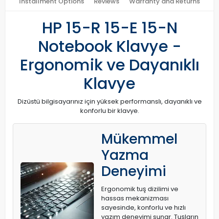
Installment Options
Reviews
Warranty and Returns
HP 15-R 15-E 15-N
Notebook Klavye -
Ergonomik ve Dayanıklı
Klavye
Dizüstü bilgisayarınız için yüksek performanslı, dayanıklı ve
konforlu bir klavye.
Mükemmel
Yazma
Deneyimi
Ergonomik tuş dizilimi ve
hassas mekanizması
sayesinde, konforlu ve hızlı
yazım deneyimi sunar. Tuşların