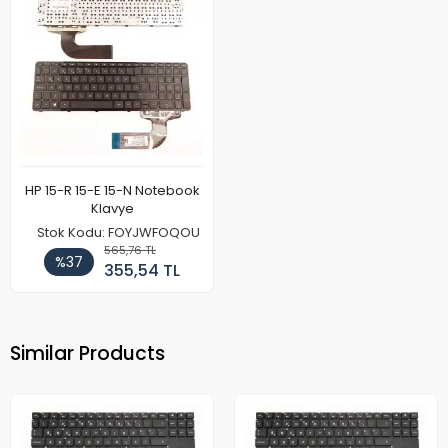
HP 15-R 15-E 15-N Notebook
Klavye
Stok Kodu: FOYJWFOQOU
565,76 TL
%37
355,54 TL
Similar Products