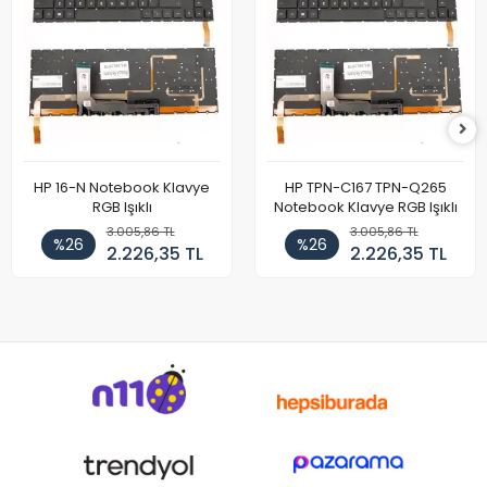
HP 16-N Notebook Klavye
HP TPN-C167 TPN-Q265
RGB Işıklı
Notebook Klavye RGB Işıklı
3.005,86 TL
3.005,86 TL
%26
%26
2.226,35 TL
2.226,35 TL