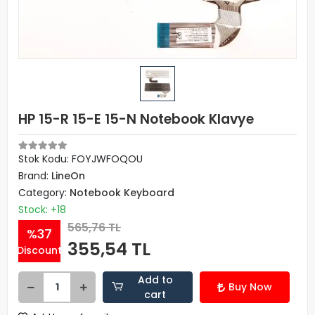
HP 15-R 15-E 15-N Notebook Klavye
Stok Kodu: FOYJWFOQOU
Brand:
LineOn
Category:
Notebook Keyboard
Stock: +18
565,76 TL
%37
355,54 TL
Discount
Add to
Buy Now
cart