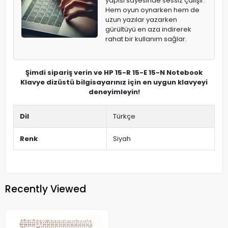
yapısı sayesinde sessiz çalışır.
Hem oyun oynarken hem de
uzun yazılar yazarken
gürültüyü en aza indirerek
rahat bir kullanım sağlar.
Şimdi sipariş verin ve HP 15-R 15-E 15-N Notebook
Klavye dizüstü bilgisayarınız için en uygun klavyeyi
deneyimleyin!
Dil
Türkçe
Renk
Siyah
Recently Viewed