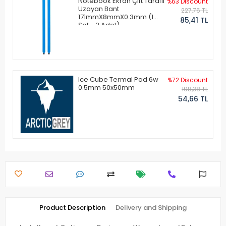
Notebook Ekran Çift Taraflı
%63 Discount
Uzayan Bant
227,76 TL
171mmX8mmX0.3mm (1
85,41 TL
Set - 2 Adet)
Ice Cube Termal Pad 6w
%72 Discount
0.5mm 50x50mm
198,38 TL
54,66 TL
Product Description
Delivery and Shipping