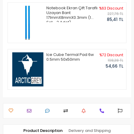
Notebook Ekran Çift Taraflı
%63 Discount
Uzayan Bant
227,76 TL
171mmX8mmX0.3mm (1
85,41 TL
Set - 2 Adet)
Ice Cube Termal Pad 6w
%72 Discount
0.5mm 50x50mm
198,38 TL
54,66 TL
Product Description
Delivery and Shipping