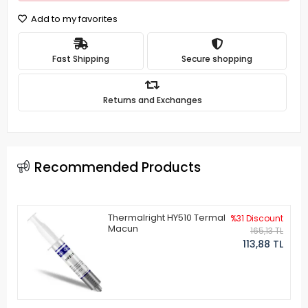
Add to my favorites
Fast Shipping
Secure shopping
Returns and Exchanges
Recommended Products
Thermalright HY510 Termal
%31 Discount
Macun
165,13 TL
113,88 TL