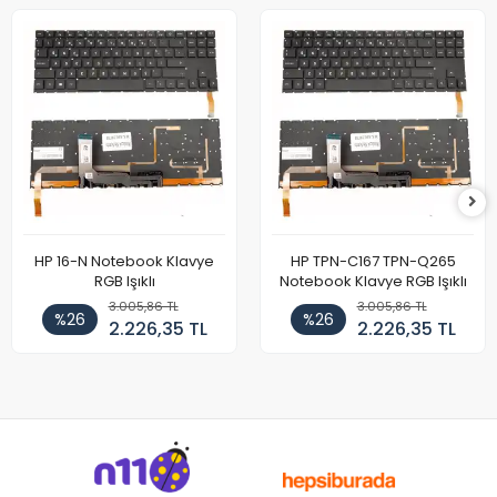
HP 16-N Notebook Klavye
HP TPN-C167 TPN-Q265
RGB Işıklı
Notebook Klavye RGB Işıklı
3.005,86 TL
3.005,86 TL
%26
%26
2.226,35 TL
2.226,35 TL