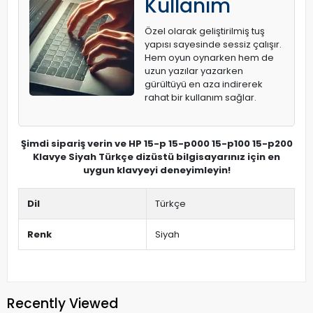
Kullanım
Özel olarak geliştirilmiş tuş
yapısı sayesinde sessiz çalışır.
Hem oyun oynarken hem de
uzun yazılar yazarken
gürültüyü en aza indirerek
rahat bir kullanım sağlar.
Şimdi sipariş verin ve HP 15-p 15-p000 15-p100 15-p200
Klavye Siyah Türkçe dizüstü bilgisayarınız için en
uygun klavyeyi deneyimleyin!
Dil
Türkçe
Renk
Siyah
Recently Viewed